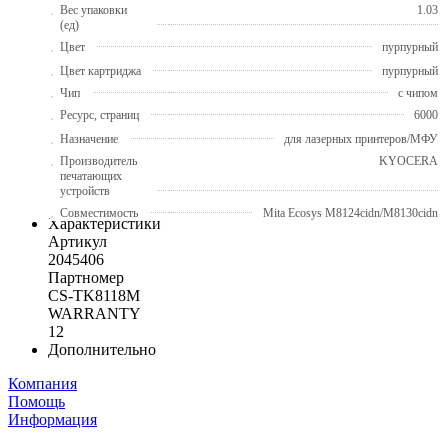
Вес упаковки
1.03
(ед)
Цвет
пурпурный
Цвет картриджа
пурпурный
Чип
с чипом
Ресурс, страниц
6000
Назначение
для лазерных принтеров/МФУ
Производитель
KYOCERA
печатающих
устройств
Совместимость
Mita Ecosys M8124cidn/M8130cidn
Характеристики
Артикул
2045406
Партномер
CS-TK8118M
WARRANTY
12
Дополнительно
Компания
Помощь
Информация