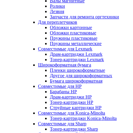
Валы магнитные
Ролики
Лезвия
Запчасти для ремонта оргтехники
Для переплетчиков
Обложки картонные
Обложки пластиковые
Пружины пластиковые
Пружины металлические
Совместимые для Lexmark
Драм-картриджи Lexmark
Тонер-картриджи Lexmark
Широкоформатная бумага
Пленки широкоформатные
Другое для широкоформатных
Бумага широкоформатная
Совместимые для HP
Барабаны HP
Драм-картриджи HP
Тонер-картриджи HP
Струйные картриджи HP
Совместимые для Konica-Minolta
Тонер-картриджи Konica-Minolta
Совместимые для Sharp
Тонер-картриджи Sharp