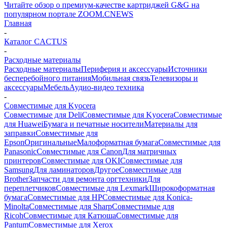
Читайте обзор о премиум-качестве картриджей G&G на
популярном портале ZOOM.CNEWS
Главная
-
Каталог CACTUS
-
Расходные материалы
Расходные материалы
Периферия и аксессуары
Источники
бесперебойного питания
Мобильная связь
Телевизоры и
аксессуары
Мебель
Аудио-видео техника
-
Совместимые для Kyocera
Совместимые для Deli
Совместимые для Kyocera
Совместимые
для Huawei
Бумага и печатные носители
Материалы для
заправки
Совместимые для
Epson
Оригинальные
Малоформатная бумага
Совместимые для
Panasonic
Совместимые для Canon
Для матричных
принтеров
Совместимые для OKI
Совместимые для
Samsung
Для ламинаторов
Другое
Совместимые для
Brother
Запчасти для ремонта оргтехники
Для
переплетчиков
Совместимые для Lexmark
Широкоформатная
бумага
Совместимые для HP
Совместимые для Konica-
Minolta
Совместимые для Sharp
Совместимые для
Ricoh
Совместимые для Катюша
Совместимые для
Pantum
Совместимые для Xerox