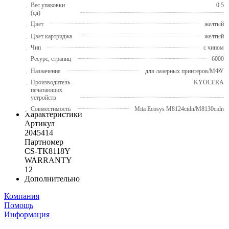
Вес упаковки
0.5
(ед)
Цвет
желтый
Цвет картриджа
желтый
Чип
с чипом
Ресурс, страниц
6000
Назначение
для лазерных принтеров/МФУ
Производитель
KYOCERA
печатающих
устройств
Совместимость
Mita Ecosys M8124cidn/M8130cidn
Характеристики
Артикул
2045414
Партномер
CS-TK8118Y
WARRANTY
12
Дополнительно
Компания
Помощь
Информация