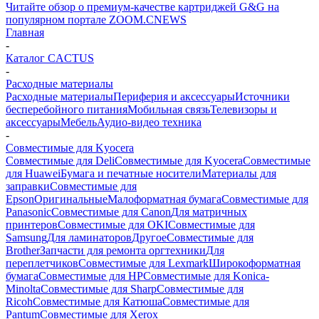
Читайте обзор о премиум-качестве картриджей G&G на
популярном портале ZOOM.CNEWS
Главная
-
Каталог CACTUS
-
Расходные материалы
Расходные материалы
Периферия и аксессуары
Источники
бесперебойного питания
Мобильная связь
Телевизоры и
аксессуары
Мебель
Аудио-видео техника
-
Совместимые для Kyocera
Совместимые для Deli
Совместимые для Kyocera
Совместимые
для Huawei
Бумага и печатные носители
Материалы для
заправки
Совместимые для
Epson
Оригинальные
Малоформатная бумага
Совместимые для
Panasonic
Совместимые для Canon
Для матричных
принтеров
Совместимые для OKI
Совместимые для
Samsung
Для ламинаторов
Другое
Совместимые для
Brother
Запчасти для ремонта оргтехники
Для
переплетчиков
Совместимые для Lexmark
Широкоформатная
бумага
Совместимые для HP
Совместимые для Konica-
Minolta
Совместимые для Sharp
Совместимые для
Ricoh
Совместимые для Катюша
Совместимые для
Pantum
Совместимые для Xerox