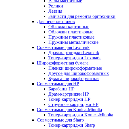
Валы магнитные
Ролики
Лезвия
Запчасти для ремонта оргтехники
Для переплетчиков
Обложки картонные
Обложки пластиковые
Пружины пластиковые
Пружины металлические
Совместимые для Lexmark
Драм-картриджи Lexmark
Тонер-картриджи Lexmark
Широкоформатная бумага
Пленки широкоформатные
Другое для широкоформатных
Бумага широкоформатная
Совместимые для HP
Барабаны HP
Драм-картриджи HP
Тонер-картриджи HP
Струйные картриджи HP
Совместимые для Konica-Minolta
Тонер-картриджи Konica-Minolta
Совместимые для Sharp
Тонер-картриджи Sharp