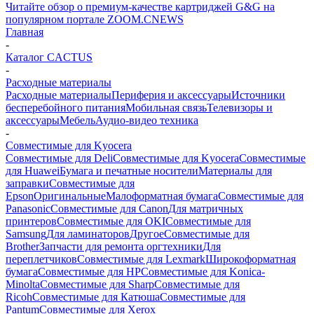
Читайте обзор о премиум-качестве картриджей G&G на
популярном портале ZOOM.CNEWS
Главная
-
Каталог CACTUS
-
Расходные материалы
Расходные материалы
Периферия и аксессуары
Источники
бесперебойного питания
Мобильная связь
Телевизоры и
аксессуары
Мебель
Аудио-видео техника
-
Совместимые для Kyocera
Совместимые для Deli
Совместимые для Kyocera
Совместимые
для Huawei
Бумага и печатные носители
Материалы для
заправки
Совместимые для
Epson
Оригинальные
Малоформатная бумага
Совместимые для
Panasonic
Совместимые для Canon
Для матричных
принтеров
Совместимые для OKI
Совместимые для
Samsung
Для ламинаторов
Другое
Совместимые для
Brother
Запчасти для ремонта оргтехники
Для
переплетчиков
Совместимые для Lexmark
Широкоформатная
бумага
Совместимые для HP
Совместимые для Konica-
Minolta
Совместимые для Sharp
Совместимые для
Ricoh
Совместимые для Катюша
Совместимые для
Pantum
Совместимые для Xerox