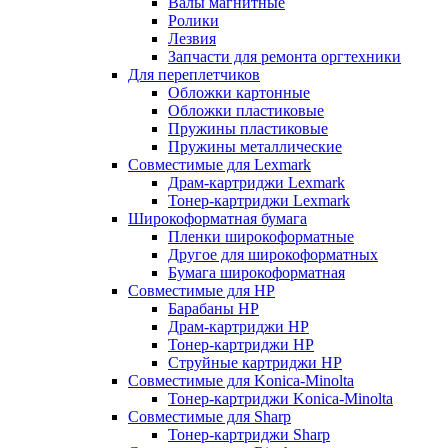
Валы магнитные
Ролики
Лезвия
Запчасти для ремонта оргтехники
Для переплетчиков
Обложки картонные
Обложки пластиковые
Пружины пластиковые
Пружины металлические
Совместимые для Lexmark
Драм-картриджи Lexmark
Тонер-картриджи Lexmark
Широкоформатная бумага
Пленки широкоформатные
Другое для широкоформатных
Бумага широкоформатная
Совместимые для HP
Барабаны HP
Драм-картриджи HP
Тонер-картриджи HP
Струйные картриджи HP
Совместимые для Konica-Minolta
Тонер-картриджи Konica-Minolta
Совместимые для Sharp
Тонер-картриджи Sharp