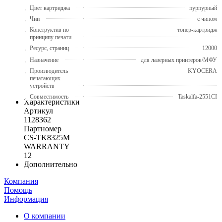
Цвет картриджа
пурпурный
Чип
с чипом
Конструктив по
тонер-картридж
принципу печати
Ресурс, страниц
12000
Назначение
для лазерных принтеров/МФУ
Производитель
KYOCERA
печатающих
устройств
Совместимость
Taskalfa-2551CI
Характеристики
Артикул
1128362
Партномер
CS-TK8325M
WARRANTY
12
Дополнительно
Компания
Помощь
Информация
О компании