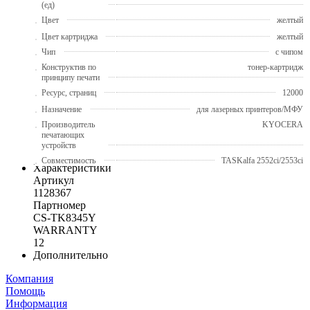
(ед)
Цвет
желтый
Цвет картриджа
желтый
Чип
с чипом
Конструктив по
тонер-картридж
принципу печати
Ресурс, страниц
12000
Назначение
для лазерных принтеров/МФУ
Производитель
KYOCERA
печатающих
устройств
Совместимость
TASKalfa 2552ci/2553ci
Характеристики
Артикул
1128367
Партномер
CS-TK8345Y
WARRANTY
12
Дополнительно
Компания
Помощь
Информация