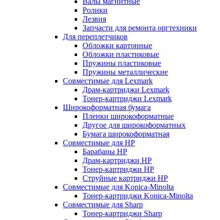
Валы магнитные
Ролики
Лезвия
Запчасти для ремонта оргтехники
Для переплетчиков
Обложки картонные
Обложки пластиковые
Пружины пластиковые
Пружины металлические
Совместимые для Lexmark
Драм-картриджи Lexmark
Тонер-картриджи Lexmark
Широкоформатная бумага
Пленки широкоформатные
Другое для широкоформатных
Бумага широкоформатная
Совместимые для HP
Барабаны HP
Драм-картриджи HP
Тонер-картриджи HP
Струйные картриджи HP
Совместимые для Konica-Minolta
Тонер-картриджи Konica-Minolta
Совместимые для Sharp
Тонер-картриджи Sharp