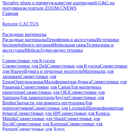
Читайте обзор о премиум-качестве картриджей G&G на
популярном портале ZOOM.CNEWS
Главная
-
Каталог CACTUS
-
Расходные материалы
Расходные материалы
Периферия и аксессуары
Источники
бесперебойного питания
Мобильная связь
Телевизоры и
аксессуары
Мебель
Аудио-видео техника
-
Совместимые для Kyocera
Совместимые для Deli
Совместимые для Kyocera
Совместимые
для Huawei
Бумага и печатные носители
Материалы для
заправки
Совместимые для
Epson
Оригинальные
Малоформатная бумага
Совместимые для
Panasonic
Совместимые для Canon
Для матричных
принтеров
Совместимые для OKI
Совместимые для
Samsung
Для ламинаторов
Другое
Совместимые для
Brother
Запчасти для ремонта оргтехники
Для
переплетчиков
Совместимые для Lexmark
Широкоформатная
бумага
Совместимые для HP
Совместимые для Konica-
Minolta
Совместимые для Sharp
Совместимые для
Ricoh
Совместимые для Катюша
Совместимые для
Pantum
Совместимые для Xerox