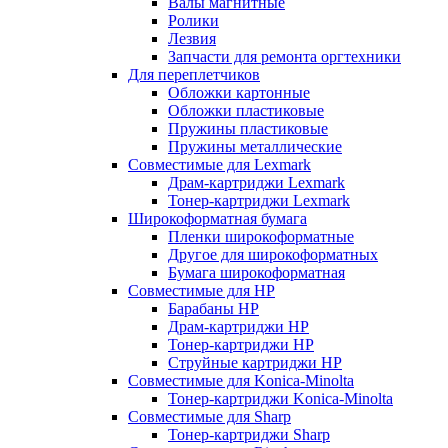
Валы магнитные
Ролики
Лезвия
Запчасти для ремонта оргтехники
Для переплетчиков
Обложки картонные
Обложки пластиковые
Пружины пластиковые
Пружины металлические
Совместимые для Lexmark
Драм-картриджи Lexmark
Тонер-картриджи Lexmark
Широкоформатная бумага
Пленки широкоформатные
Другое для широкоформатных
Бумага широкоформатная
Совместимые для HP
Барабаны HP
Драм-картриджи HP
Тонер-картриджи HP
Струйные картриджи HP
Совместимые для Konica-Minolta
Тонер-картриджи Konica-Minolta
Совместимые для Sharp
Тонер-картриджи Sharp