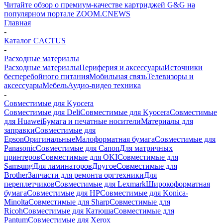
Читайте обзор о премиум-качестве картриджей G&G на
популярном портале ZOOM.CNEWS
Главная
-
Каталог CACTUS
-
Расходные материалы
Расходные материалы
Периферия и аксессуары
Источники
бесперебойного питания
Мобильная связь
Телевизоры и
аксессуары
Мебель
Аудио-видео техника
-
Совместимые для Kyocera
Совместимые для Deli
Совместимые для Kyocera
Совместимые
для Huawei
Бумага и печатные носители
Материалы для
заправки
Совместимые для
Epson
Оригинальные
Малоформатная бумага
Совместимые для
Panasonic
Совместимые для Canon
Для матричных
принтеров
Совместимые для OKI
Совместимые для
Samsung
Для ламинаторов
Другое
Совместимые для
Brother
Запчасти для ремонта оргтехники
Для
переплетчиков
Совместимые для Lexmark
Широкоформатная
бумага
Совместимые для HP
Совместимые для Konica-
Minolta
Совместимые для Sharp
Совместимые для
Ricoh
Совместимые для Катюша
Совместимые для
Pantum
Совместимые для Xerox