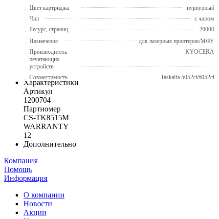
Цвет картриджа
пурпурный
Чип
с чипом
Ресурс, страниц
20000
Назначение
для лазерных принтеров/МФУ
Производитель
KYOCERA
печатающих
устройств
Совместимость
Taskalfa 5052ci/6052ci
Характеристики
Артикул
1200704
Партномер
CS-TK8515M
WARRANTY
12
Дополнительно
Компания
Помощь
Информация
О компании
Новости
Акции