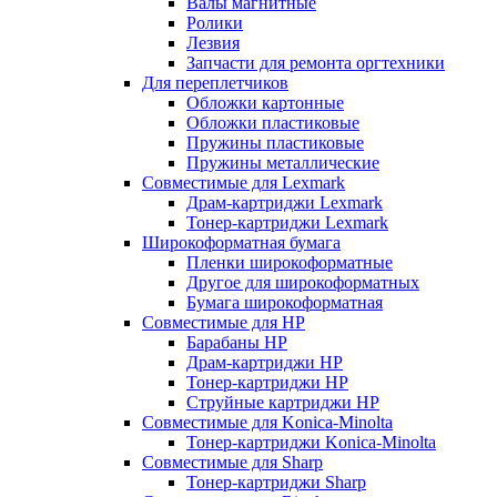
Валы магнитные
Ролики
Лезвия
Запчасти для ремонта оргтехники
Для переплетчиков
Обложки картонные
Обложки пластиковые
Пружины пластиковые
Пружины металлические
Совместимые для Lexmark
Драм-картриджи Lexmark
Тонер-картриджи Lexmark
Широкоформатная бумага
Пленки широкоформатные
Другое для широкоформатных
Бумага широкоформатная
Совместимые для HP
Барабаны HP
Драм-картриджи HP
Тонер-картриджи HP
Струйные картриджи HP
Совместимые для Konica-Minolta
Тонер-картриджи Konica-Minolta
Совместимые для Sharp
Тонер-картриджи Sharp