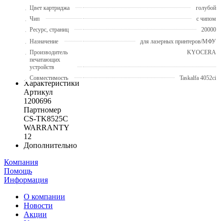
Цвет картриджа
голубой
Чип
с чипом
Ресурс, страниц
20000
Назначение
для лазерных принтеров/МФУ
Производитель
KYOCERA
печатающих
устройств
Совместимость
Taskalfa 4052ci
Характеристики
Артикул
1200696
Партномер
CS-TK8525C
WARRANTY
12
Дополнительно
Компания
Помощь
Информация
О компании
Новости
Акции