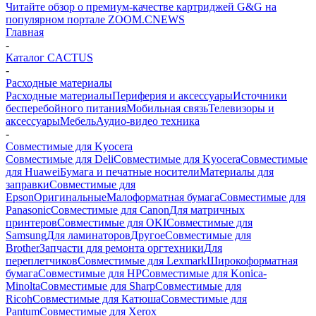
Читайте обзор о премиум-качестве картриджей G&G на
популярном портале ZOOM.CNEWS
Главная
-
Каталог CACTUS
-
Расходные материалы
Расходные материалы
Периферия и аксессуары
Источники
бесперебойного питания
Мобильная связь
Телевизоры и
аксессуары
Мебель
Аудио-видео техника
-
Совместимые для Kyocera
Совместимые для Deli
Совместимые для Kyocera
Совместимые
для Huawei
Бумага и печатные носители
Материалы для
заправки
Совместимые для
Epson
Оригинальные
Малоформатная бумага
Совместимые для
Panasonic
Совместимые для Canon
Для матричных
принтеров
Совместимые для OKI
Совместимые для
Samsung
Для ламинаторов
Другое
Совместимые для
Brother
Запчасти для ремонта оргтехники
Для
переплетчиков
Совместимые для Lexmark
Широкоформатная
бумага
Совместимые для HP
Совместимые для Konica-
Minolta
Совместимые для Sharp
Совместимые для
Ricoh
Совместимые для Катюша
Совместимые для
Pantum
Совместимые для Xerox