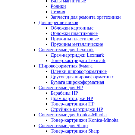
Валы магнитные
Ролики
Лезвия
Запчасти для ремонта оргтехники
Для переплетчиков
Обложки картонные
Обложки пластиковые
Пружины пластиковые
Пружины металлические
Совместимые для Lexmark
Драм-картриджи Lexmark
Тонер-картриджи Lexmark
Широкоформатная бумага
Пленки широкоформатные
Другое для широкоформатных
Бумага широкоформатная
Совместимые для HP
Барабаны HP
Драм-картриджи HP
Тонер-картриджи HP
Струйные картриджи HP
Совместимые для Konica-Minolta
Тонер-картриджи Konica-Minolta
Совместимые для Sharp
Тонер-картриджи Sharp