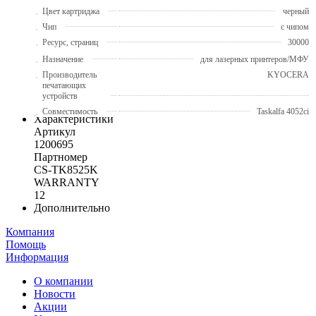
Цвет картриджа
черный
Чип
с чипом
Ресурс, страниц
30000
Назначение
для лазерных принтеров/МФУ
Производитель
KYOCERA
печатающих
устройств
Совместимость
Taskalfa 4052ci
Характеристики
Артикул
1200695
Партномер
CS-TK8525K
WARRANTY
12
Дополнительно
Компания
Помощь
Информация
О компании
Новости
Акции