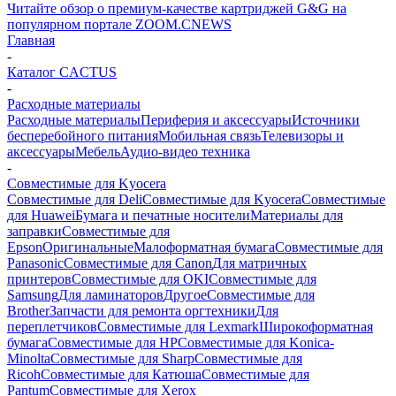
Читайте обзор о премиум-качестве картриджей G&G на
популярном портале ZOOM.CNEWS
Главная
-
Каталог CACTUS
-
Расходные материалы
Расходные материалы
Периферия и аксессуары
Источники
бесперебойного питания
Мобильная связь
Телевизоры и
аксессуары
Мебель
Аудио-видео техника
-
Совместимые для Kyocera
Совместимые для Deli
Совместимые для Kyocera
Совместимые
для Huawei
Бумага и печатные носители
Материалы для
заправки
Совместимые для
Epson
Оригинальные
Малоформатная бумага
Совместимые для
Panasonic
Совместимые для Canon
Для матричных
принтеров
Совместимые для OKI
Совместимые для
Samsung
Для ламинаторов
Другое
Совместимые для
Brother
Запчасти для ремонта оргтехники
Для
переплетчиков
Совместимые для Lexmark
Широкоформатная
бумага
Совместимые для HP
Совместимые для Konica-
Minolta
Совместимые для Sharp
Совместимые для
Ricoh
Совместимые для Катюша
Совместимые для
Pantum
Совместимые для Xerox