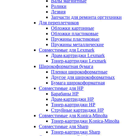
Валы магнитные
Ролики
Лезвия
Запчасти для ремонта оргтехники
Для переплетчиков
Обложки картонные
Обложки пластиковые
Пружины пластиковые
Пружины металлические
Совместимые для Lexmark
Драм-картриджи Lexmark
Тонер-картриджи Lexmark
Широкоформатная бумага
Пленки широкоформатные
Другое для широкоформатных
Бумага широкоформатная
Совместимые для HP
Барабаны HP
Драм-картриджи HP
Тонер-картриджи HP
Струйные картриджи HP
Совместимые для Konica-Minolta
Тонер-картриджи Konica-Minolta
Совместимые для Sharp
Тонер-картриджи Sharp