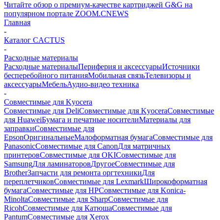
Читайте обзор о премиум-качестве картриджей G&G на
популярном портале ZOOM.CNEWS
Главная
-
Каталог CACTUS
-
Расходные материалы
Расходные материалы
Периферия и аксессуары
Источники
бесперебойного питания
Мобильная связь
Телевизоры и
аксессуары
Мебель
Аудио-видео техника
-
Совместимые для Kyocera
Совместимые для Deli
Совместимые для Kyocera
Совместимые
для Huawei
Бумага и печатные носители
Материалы для
заправки
Совместимые для
Epson
Оригинальные
Малоформатная бумага
Совместимые для
Panasonic
Совместимые для Canon
Для матричных
принтеров
Совместимые для OKI
Совместимые для
Samsung
Для ламинаторов
Другое
Совместимые для
Brother
Запчасти для ремонта оргтехники
Для
переплетчиков
Совместимые для Lexmark
Широкоформатная
бумага
Совместимые для HP
Совместимые для Konica-
Minolta
Совместимые для Sharp
Совместимые для
Ricoh
Совместимые для Катюша
Совместимые для
Pantum
Совместимые для Xerox