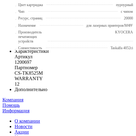
Цвет картриджа
пурпурный
Чип
с чипом
Ресурс, страниц
20000
Назначение
для лазерных принтеров/МФУ
Производитель
KYOCERA
печатающих
устройств
Совместимость
Taskalfa 4052ci
Характеристики
Артикул
1200697
Партномер
CS-TK8525M
WARRANTY
12
Дополнительно
Компания
Помощь
Информация
О компании
Новости
Акции