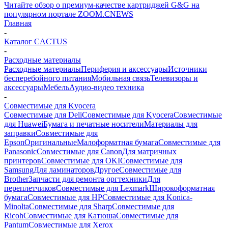
Читайте обзор о премиум-качестве картриджей G&G на
популярном портале ZOOM.CNEWS
Главная
-
Каталог CACTUS
-
Расходные материалы
Расходные материалы
Периферия и аксессуары
Источники
бесперебойного питания
Мобильная связь
Телевизоры и
аксессуары
Мебель
Аудио-видео техника
-
Совместимые для Kyocera
Совместимые для Deli
Совместимые для Kyocera
Совместимые
для Huawei
Бумага и печатные носители
Материалы для
заправки
Совместимые для
Epson
Оригинальные
Малоформатная бумага
Совместимые для
Panasonic
Совместимые для Canon
Для матричных
принтеров
Совместимые для OKI
Совместимые для
Samsung
Для ламинаторов
Другое
Совместимые для
Brother
Запчасти для ремонта оргтехники
Для
переплетчиков
Совместимые для Lexmark
Широкоформатная
бумага
Совместимые для HP
Совместимые для Konica-
Minolta
Совместимые для Sharp
Совместимые для
Ricoh
Совместимые для Катюша
Совместимые для
Pantum
Совместимые для Xerox