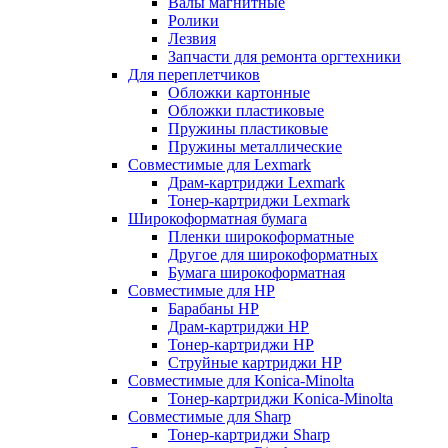
Валы магнитные
Ролики
Лезвия
Запчасти для ремонта оргтехники
Для переплетчиков
Обложки картонные
Обложки пластиковые
Пружины пластиковые
Пружины металлические
Совместимые для Lexmark
Драм-картриджи Lexmark
Тонер-картриджи Lexmark
Широкоформатная бумага
Пленки широкоформатные
Другое для широкоформатных
Бумага широкоформатная
Совместимые для HP
Барабаны HP
Драм-картриджи HP
Тонер-картриджи HP
Струйные картриджи HP
Совместимые для Konica-Minolta
Тонер-картриджи Konica-Minolta
Совместимые для Sharp
Тонер-картриджи Sharp