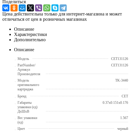
Поделиться
Цена действительна только для интернет-магазина и может
отличаться от цен в розничных магазинах
Описание
Характеристики
Дополнительно
Описание
Модель
CET131126
PartNumber/
CET131126
Артикул
Производителя
Модель
TK-3440
оригинального
картриджа
Бренд
CET
Габариты
0.37x0.151x0.176
упаковки (ед)
ДхШхВ
Вес упаковки
1.567
(ед)
Цвет
черный