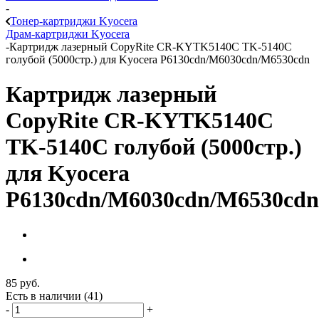
-
Тонер-картриджи Kyocera
Драм-картриджи Kyocera
-
Картридж лазерный CopyRite CR-KYTK5140C TK-5140C
голубой (5000стр.) для Kyocera P6130cdn/M6030cdn/M6530cdn
Картридж лазерный
CopyRite CR-KYTK5140C
TK-5140C голубой (5000стр.)
для Kyocera
P6130cdn/M6030cdn/M6530cdn
85
руб.
Есть в наличии
(41)
-
+