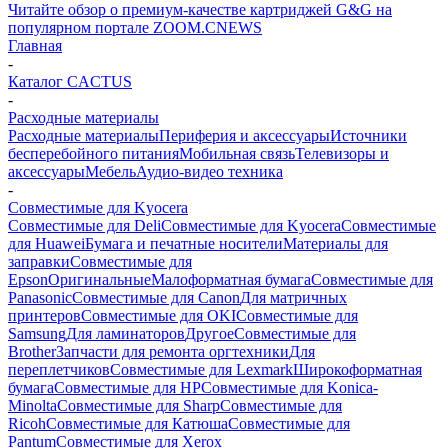
Читайте обзор о премиум-качестве картриджей G&G на
популярном портале ZOOM.CNEWS
Главная
-
Каталог CACTUS
-
Расходные материалы
Расходные материалы
Периферия и аксессуары
Источники
бесперебойного питания
Мобильная связь
Телевизоры и
аксессуары
Мебель
Аудио-видео техника
-
Совместимые для Kyocera
Совместимые для Deli
Совместимые для Kyocera
Совместимые
для Huawei
Бумага и печатные носители
Материалы для
заправки
Совместимые для
Epson
Оригинальные
Малоформатная бумага
Совместимые для
Panasonic
Совместимые для Canon
Для матричных
принтеров
Совместимые для OKI
Совместимые для
Samsung
Для ламинаторов
Другое
Совместимые для
Brother
Запчасти для ремонта оргтехники
Для
переплетчиков
Совместимые для Lexmark
Широкоформатная
бумага
Совместимые для HP
Совместимые для Konica-
Minolta
Совместимые для Sharp
Совместимые для
Ricoh
Совместимые для Катюша
Совместимые для
Pantum
Совместимые для Xerox