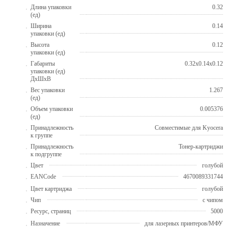
Длина упаковки
0.32
(ед)
Ширина
0.14
упаковки (ед)
Высота
0.12
упаковки (ед)
Габариты
0.32x0.14x0.12
упаковки (ед)
ДхШхВ
Вес упаковки
1.267
(ед)
Объем упаковки
0.005376
(ед)
Принадлежность
Совместимые для Kyocera
к группе
Принадлежность
Тонер-картриджи
к подгруппе
Цвет
голубой
EANCode
4670089331744
Цвет картриджа
голубой
Чип
с чипом
Ресурс, страниц
5000
Назначение
для лазерных принтеров/МФУ