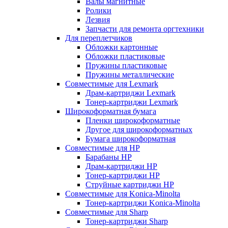
Валы магнитные
Ролики
Лезвия
Запчасти для ремонта оргтехники
Для переплетчиков
Обложки картонные
Обложки пластиковые
Пружины пластиковые
Пружины металлические
Совместимые для Lexmark
Драм-картриджи Lexmark
Тонер-картриджи Lexmark
Широкоформатная бумага
Пленки широкоформатные
Другое для широкоформатных
Бумага широкоформатная
Совместимые для HP
Барабаны HP
Драм-картриджи HP
Тонер-картриджи HP
Струйные картриджи HP
Совместимые для Konica-Minolta
Тонер-картриджи Konica-Minolta
Совместимые для Sharp
Тонер-картриджи Sharp