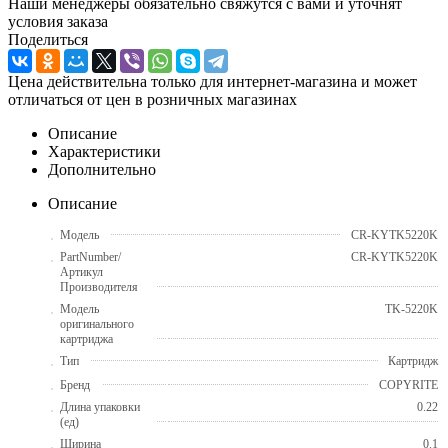
Наши менеджеры обязательно свяжутся с вами и уточнят
условия заказа
Поделиться
Цена действительна только для интернет-магазина и может
отличаться от цен в розничных магазинах
Описание
Характеристики
Дополнительно
Описание
Модель
CR-KYTK5220K
PartNumber/
CR-KYTK5220K
Артикул
Производителя
Модель
TK-5220K
оригинального
картриджа
Тип
Картридж
Бренд
COPYRITE
Длина упаковки
0.22
(ед)
Ширина
0.1