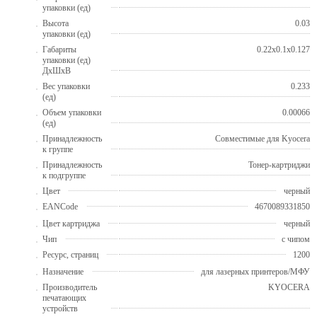
упаковки (ед)
Высота
0.03
упаковки (ед)
Габариты
0.22x0.1x0.127
упаковки (ед)
ДхШхВ
Вес упаковки
0.233
(ед)
Объем упаковки
0.00066
(ед)
Принадлежность
Совместимые для Kyocera
к группе
Принадлежность
Тонер-картриджи
к подгруппе
Цвет
черный
EANCode
4670089331850
Цвет картриджа
черный
Чип
с чипом
Ресурс, страниц
1200
Назначение
для лазерных принтеров/МФУ
Производитель
KYOCERA
печатающих
устройств