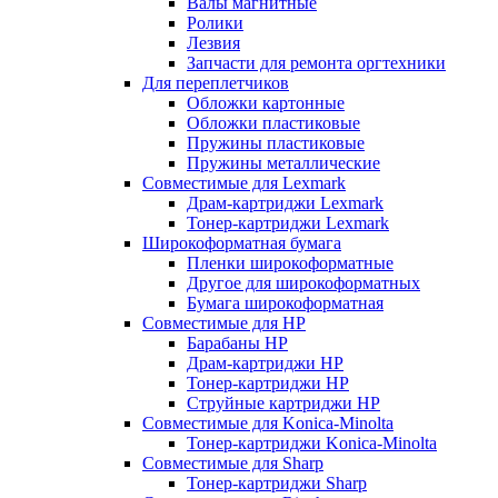
Валы магнитные
Ролики
Лезвия
Запчасти для ремонта оргтехники
Для переплетчиков
Обложки картонные
Обложки пластиковые
Пружины пластиковые
Пружины металлические
Совместимые для Lexmark
Драм-картриджи Lexmark
Тонер-картриджи Lexmark
Широкоформатная бумага
Пленки широкоформатные
Другое для широкоформатных
Бумага широкоформатная
Совместимые для HP
Барабаны HP
Драм-картриджи HP
Тонер-картриджи HP
Струйные картриджи HP
Совместимые для Konica-Minolta
Тонер-картриджи Konica-Minolta
Совместимые для Sharp
Тонер-картриджи Sharp