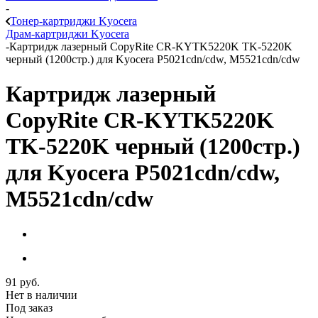
-
Тонер-картриджи Kyocera
Драм-картриджи Kyocera
-
Картридж лазерный CopyRite CR-KYTK5220K TK-5220K
черный (1200стр.) для Kyocera P5021cdn/cdw, M5521cdn/cdw
Картридж лазерный
CopyRite CR-KYTK5220K
TK-5220K черный (1200стр.)
для Kyocera P5021cdn/cdw,
M5521cdn/cdw
91
руб.
Нет в наличии
Под заказ