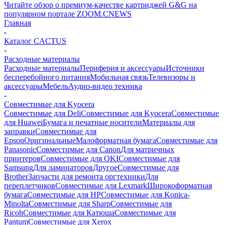
Читайте обзор о премиум-качестве картриджей G&G на
популярном портале ZOOM.CNEWS
Главная
-
Каталог CACTUS
-
Расходные материалы
Расходные материалы
Периферия и аксессуары
Источники
бесперебойного питания
Мобильная связь
Телевизоры и
аксессуары
Мебель
Аудио-видео техника
-
Совместимые для Kyocera
Совместимые для Deli
Совместимые для Kyocera
Совместимые
для Huawei
Бумага и печатные носители
Материалы для
заправки
Совместимые для
Epson
Оригинальные
Малоформатная бумага
Совместимые для
Panasonic
Совместимые для Canon
Для матричных
принтеров
Совместимые для OKI
Совместимые для
Samsung
Для ламинаторов
Другое
Совместимые для
Brother
Запчасти для ремонта оргтехники
Для
переплетчиков
Совместимые для Lexmark
Широкоформатная
бумага
Совместимые для HP
Совместимые для Konica-
Minolta
Совместимые для Sharp
Совместимые для
Ricoh
Совместимые для Катюша
Совместимые для
Pantum
Совместимые для Xerox