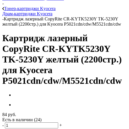
-
Тонер-картриджи Kyocera
Драм-картриджи Kyocera
-
Картридж лазерный CopyRite CR-KYTK5230Y TK-5230Y
желтый (2200стр.) для Kyocera P5021cdn/cdw/M5521cdn/cdw
Картридж лазерный
CopyRite CR-KYTK5230Y
TK-5230Y желтый (2200стр.)
для Kyocera
P5021cdn/cdw/M5521cdn/cdw
84
руб.
Есть в наличии
(24)
-
+