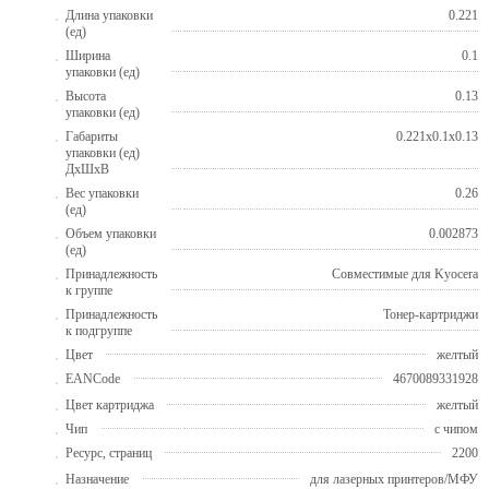
Длина упаковки
0.221
(ед)
Ширина
0.1
упаковки (ед)
Высота
0.13
упаковки (ед)
Габариты
0.221x0.1x0.13
упаковки (ед)
ДхШхВ
Вес упаковки
0.26
(ед)
Объем упаковки
0.002873
(ед)
Принадлежность
Совместимые для Kyocera
к группе
Принадлежность
Тонер-картриджи
к подгруппе
Цвет
желтый
EANCode
4670089331928
Цвет картриджа
желтый
Чип
с чипом
Ресурс, страниц
2200
Назначение
для лазерных принтеров/МФУ