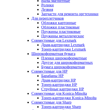
Валы магнитные
Ролики
Лезвия
Запчасти для ремонта оргтехники
Для переплетчиков
Обложки картонные
Обложки пластиковые
Пружины пластиковые
Пружины металлические
Совместимые для Lexmark
Драм-картриджи Lexmark
Тонер-картриджи Lexmark
Широкоформатная бумага
Пленки широкоформатные
Другое для широкоформатных
Бумага широкоформатная
Совместимые для HP
Барабаны HP
Драм-картриджи HP
Тонер-картриджи HP
Струйные картриджи HP
Совместимые для Konica-Minolta
Тонер-картриджи Konica-Minolta
Совместимые для Sharp
Тонер-картриджи Sharp