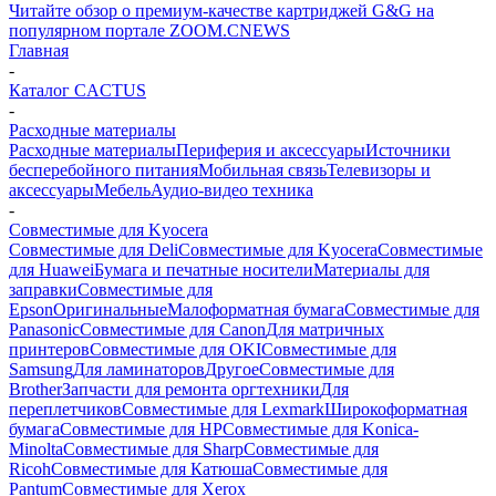
Читайте обзор о премиум-качестве картриджей G&G на
популярном портале ZOOM.CNEWS
Главная
-
Каталог CACTUS
-
Расходные материалы
Расходные материалы
Периферия и аксессуары
Источники
бесперебойного питания
Мобильная связь
Телевизоры и
аксессуары
Мебель
Аудио-видео техника
-
Совместимые для Kyocera
Совместимые для Deli
Совместимые для Kyocera
Совместимые
для Huawei
Бумага и печатные носители
Материалы для
заправки
Совместимые для
Epson
Оригинальные
Малоформатная бумага
Совместимые для
Panasonic
Совместимые для Canon
Для матричных
принтеров
Совместимые для OKI
Совместимые для
Samsung
Для ламинаторов
Другое
Совместимые для
Brother
Запчасти для ремонта оргтехники
Для
переплетчиков
Совместимые для Lexmark
Широкоформатная
бумага
Совместимые для HP
Совместимые для Konica-
Minolta
Совместимые для Sharp
Совместимые для
Ricoh
Совместимые для Катюша
Совместимые для
Pantum
Совместимые для Xerox