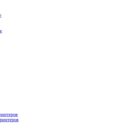
е
е
ринтеров
ринтеров