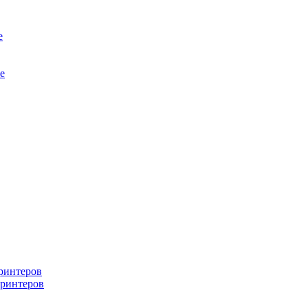
е
е
ринтеров
ринтеров