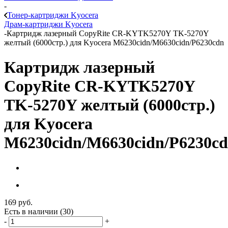
-
Тонер-картриджи Kyocera
Драм-картриджи Kyocera
-
Картридж лазерный CopyRite CR-KYTK5270Y TK-5270Y
желтый (6000стр.) для Kyocera M6230cidn/M6630cidn/P6230cdn
Картридж лазерный
CopyRite CR-KYTK5270Y
TK-5270Y желтый (6000стр.)
для Kyocera
M6230cidn/M6630cidn/P6230c
169
руб.
Есть в наличии
(30)
-
+