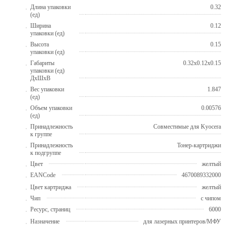
Длина упаковки
0.32
(ед)
Ширина
0.12
упаковки (ед)
Высота
0.15
упаковки (ед)
Габариты
0.32x0.12x0.15
упаковки (ед)
ДхШхВ
Вес упаковки
1.847
(ед)
Объем упаковки
0.00576
(ед)
Принадлежность
Совместимые для Kyocera
к группе
Принадлежность
Тонер-картриджи
к подгруппе
Цвет
желтый
EANCode
4670089332000
Цвет картриджа
желтый
Чип
с чипом
Ресурс, страниц
6000
Назначение
для лазерных принтеров/МФУ