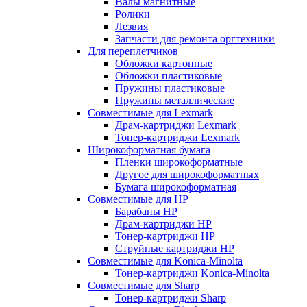
Валы магнитные
Ролики
Лезвия
Запчасти для ремонта оргтехники
Для переплетчиков
Обложки картонные
Обложки пластиковые
Пружины пластиковые
Пружины металлические
Совместимые для Lexmark
Драм-картриджи Lexmark
Тонер-картриджи Lexmark
Широкоформатная бумага
Пленки широкоформатные
Другое для широкоформатных
Бумага широкоформатная
Совместимые для HP
Барабаны HP
Драм-картриджи HP
Тонер-картриджи HP
Струйные картриджи HP
Совместимые для Konica-Minolta
Тонер-картриджи Konica-Minolta
Совместимые для Sharp
Тонер-картриджи Sharp