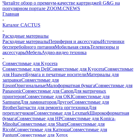
Читайте обзор о премиум-качестве картриджей G&G на
популярном портале ZOOM.CNEWS
Главная
-
Каталог CACTUS
-
Расходные материалы
Расходные материалы
Периферия и аксессуары
Источники
бесперебойного питания
Мобильная связь
Телевизоры и
аксессуары
Мебель
Аудио-видео техника
-
Совместимые для Kyocera
Совместимые для Deli
Совместимые для Kyocera
Совместимые
для Huawei
Бумага и печатные носители
Материалы для
заправки
Совместимые для
Epson
Оригинальные
Малоформатная бумага
Совместимые для
Panasonic
Совместимые для Canon
Для матричных
принтеров
Совместимые для OKI
Совместимые для
Samsung
Для ламинаторов
Другое
Совместимые для
Brother
Запчасти для ремонта оргтехники
Для
переплетчиков
Совместимые для Lexmark
Широкоформатная
бумага
Совместимые для HP
Совместимые для Konica-
Minolta
Совместимые для Sharp
Совместимые для
Ricoh
Совместимые для Катюша
Совместимые для
Pantum
Совместимые для Xerox