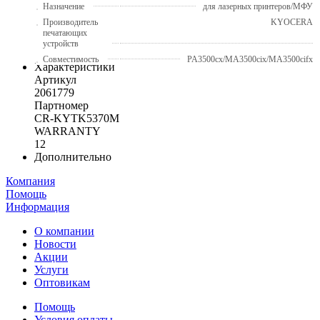
Назначение
для лазерных принтеров/МФУ
Производитель
KYOCERA
печатающих
устройств
Совместимость
PA3500cx/MA3500cix/MA3500cifx
Характеристики
Артикул
2061779
Партномер
CR-KYTK5370M
WARRANTY
12
Дополнительно
Компания
Помощь
Информация
О компании
Новости
Акции
Услуги
Оптовикам
Помощь
Условия оплаты