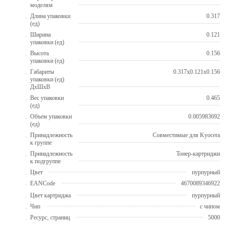
моделям
Длина упаковки
0.317
(ед)
Ширина
0.121
упаковки (ед)
Высота
0.156
упаковки (ед)
Габариты
0.317x0.121x0.156
упаковки (ед)
ДхШхВ
Вес упаковки
0.465
(ед)
Объем упаковки
0.005983692
(ед)
Принадлежность
Совместимые для Kyocera
к группе
Принадлежность
Тонер-картриджи
к подгруппе
Цвет
пурпурный
EANCode
4670089346922
Цвет картриджа
пурпурный
Чип
с чипом
Ресурс, страниц
5000