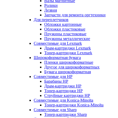
Валы магнитные
Ролики
Лезвия
Запчасти для ремонта оргтехники
Для переплетчиков
Обложки картонные
Обложки пластиковые
Пружины пластиковые
Пружины металлические
Совместимые для Lexmark
Драм-картриджи Lexmark
Тонер-картриджи Lexmark
Широкоформатная бумага
Пленки широкоформатные
Другое для широкоформатных
Бумага широкоформатная
Совместимые для HP
Барабаны HP
Драм-картриджи HP
Тонер-картриджи HP
Струйные картриджи HP
Совместимые для Konica-Minolta
Тонер-картриджи Konica-Minolta
Совместимые для Sharp
Тонер-картриджи Sharp