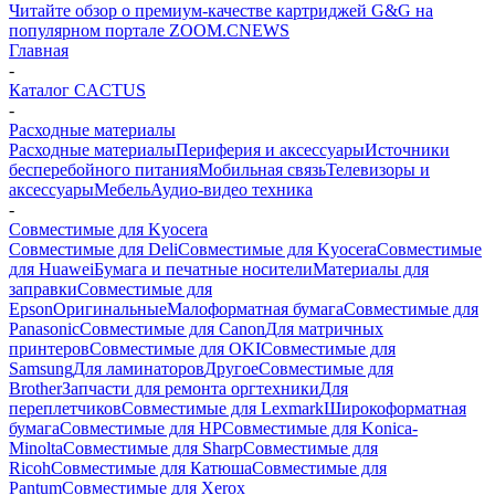
Читайте обзор о премиум-качестве картриджей G&G на
популярном портале ZOOM.CNEWS
Главная
-
Каталог CACTUS
-
Расходные материалы
Расходные материалы
Периферия и аксессуары
Источники
бесперебойного питания
Мобильная связь
Телевизоры и
аксессуары
Мебель
Аудио-видео техника
-
Совместимые для Kyocera
Совместимые для Deli
Совместимые для Kyocera
Совместимые
для Huawei
Бумага и печатные носители
Материалы для
заправки
Совместимые для
Epson
Оригинальные
Малоформатная бумага
Совместимые для
Panasonic
Совместимые для Canon
Для матричных
принтеров
Совместимые для OKI
Совместимые для
Samsung
Для ламинаторов
Другое
Совместимые для
Brother
Запчасти для ремонта оргтехники
Для
переплетчиков
Совместимые для Lexmark
Широкоформатная
бумага
Совместимые для HP
Совместимые для Konica-
Minolta
Совместимые для Sharp
Совместимые для
Ricoh
Совместимые для Катюша
Совместимые для
Pantum
Совместимые для Xerox