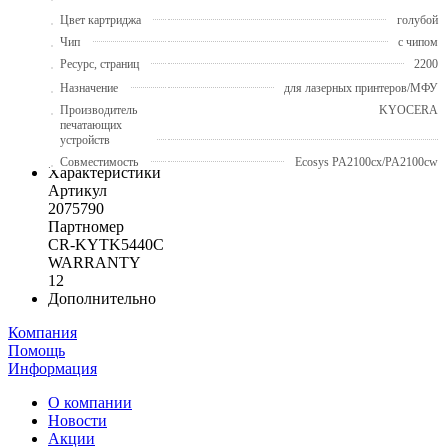
Цвет картриджа
голубой
Чип
с чипом
Ресурс, страниц
2200
Назначение
для лазерных принтеров/МФУ
Производитель
KYOCERA
печатающих
устройств
Совместимость
Ecosys PA2100cx/PA2100cw
Характеристики
Артикул
2075790
Партномер
CR-KYTK5440C
WARRANTY
12
Дополнительно
Компания
Помощь
Информация
О компании
Новости
Акции