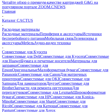
Читайте обзор о премиум-качестве картриджей G&G на
популярном портале ZOOM.CNEWS
Главная
-
Каталог CACTUS
-
Расходные материалы
Расходные материалы
Периферия и аксессуары
Источники
бесперебойного питания
Мобильная связь
Телевизоры и
аксессуары
Мебель
Аудио-видео техника
-
Совместимые для Kyocera
Совместимые для Deli
Совместимые для Kyocera
Совместимые
для Huawei
Бумага и печатные носители
Материалы для
заправки
Совместимые для
Epson
Оригинальные
Малоформатная бумага
Совместимые для
Panasonic
Совместимые для Canon
Для матричных
принтеров
Совместимые для OKI
Совместимые для
Samsung
Для ламинаторов
Другое
Совместимые для
Brother
Запчасти для ремонта оргтехники
Для
переплетчиков
Совместимые для Lexmark
Широкоформатная
бумага
Совместимые для HP
Совместимые для Konica-
Minolta
Совместимые для Sharp
Совместимые для
Ricoh
Совместимые для Катюша
Совместимые для
Pantum
Совместимые для Xerox