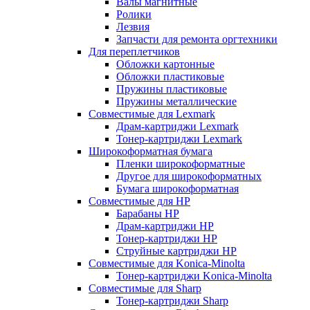
Валы магнитные
Ролики
Лезвия
Запчасти для ремонта оргтехники
Для переплетчиков
Обложки картонные
Обложки пластиковые
Пружины пластиковые
Пружины металлические
Совместимые для Lexmark
Драм-картриджи Lexmark
Тонер-картриджи Lexmark
Широкоформатная бумага
Пленки широкоформатные
Другое для широкоформатных
Бумага широкоформатная
Совместимые для HP
Барабаны HP
Драм-картриджи HP
Тонер-картриджи HP
Струйные картриджи HP
Совместимые для Konica-Minolta
Тонер-картриджи Konica-Minolta
Совместимые для Sharp
Тонер-картриджи Sharp