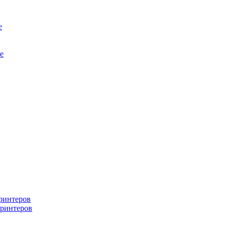
е
е
ринтеров
ринтеров