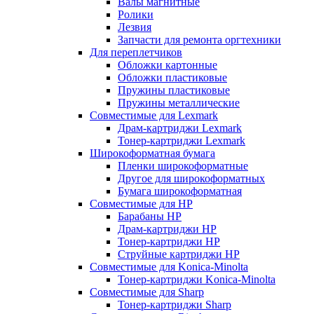
Валы магнитные
Ролики
Лезвия
Запчасти для ремонта оргтехники
Для переплетчиков
Обложки картонные
Обложки пластиковые
Пружины пластиковые
Пружины металлические
Совместимые для Lexmark
Драм-картриджи Lexmark
Тонер-картриджи Lexmark
Широкоформатная бумага
Пленки широкоформатные
Другое для широкоформатных
Бумага широкоформатная
Совместимые для HP
Барабаны HP
Драм-картриджи HP
Тонер-картриджи HP
Струйные картриджи HP
Совместимые для Konica-Minolta
Тонер-картриджи Konica-Minolta
Совместимые для Sharp
Тонер-картриджи Sharp