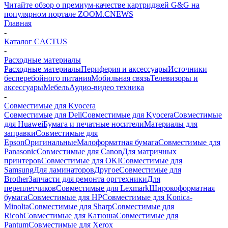
Читайте обзор о премиум-качестве картриджей G&G на
популярном портале ZOOM.CNEWS
Главная
-
Каталог CACTUS
-
Расходные материалы
Расходные материалы
Периферия и аксессуары
Источники
бесперебойного питания
Мобильная связь
Телевизоры и
аксессуары
Мебель
Аудио-видео техника
-
Совместимые для Kyocera
Совместимые для Deli
Совместимые для Kyocera
Совместимые
для Huawei
Бумага и печатные носители
Материалы для
заправки
Совместимые для
Epson
Оригинальные
Малоформатная бумага
Совместимые для
Panasonic
Совместимые для Canon
Для матричных
принтеров
Совместимые для OKI
Совместимые для
Samsung
Для ламинаторов
Другое
Совместимые для
Brother
Запчасти для ремонта оргтехники
Для
переплетчиков
Совместимые для Lexmark
Широкоформатная
бумага
Совместимые для HP
Совместимые для Konica-
Minolta
Совместимые для Sharp
Совместимые для
Ricoh
Совместимые для Катюша
Совместимые для
Pantum
Совместимые для Xerox