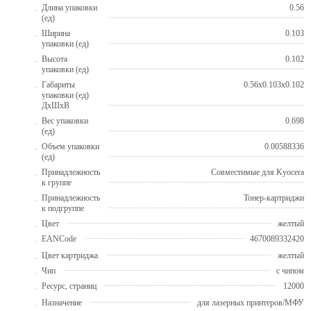
Длина упаковки
0.56
(ед)
Ширина
0.103
упаковки (ед)
Высота
0.102
упаковки (ед)
Габариты
0.56x0.103x0.102
упаковки (ед)
ДхШхВ
Вес упаковки
0.698
(ед)
Объем упаковки
0.00588336
(ед)
Принадлежность
Совместимые для Kyocera
к группе
Принадлежность
Тонер-картриджи
к подгруппе
Цвет
желтый
EANCode
4670089332420
Цвет картриджа
желтый
Чип
с чипом
Ресурс, страниц
12000
Назначение
для лазерных принтеров/МФУ