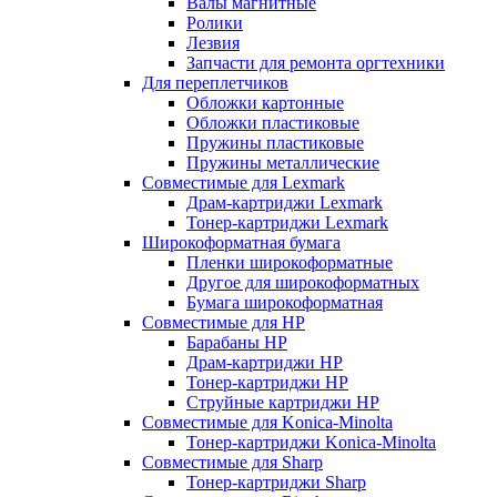
Валы магнитные
Ролики
Лезвия
Запчасти для ремонта оргтехники
Для переплетчиков
Обложки картонные
Обложки пластиковые
Пружины пластиковые
Пружины металлические
Совместимые для Lexmark
Драм-картриджи Lexmark
Тонер-картриджи Lexmark
Широкоформатная бумага
Пленки широкоформатные
Другое для широкоформатных
Бумага широкоформатная
Совместимые для HP
Барабаны HP
Драм-картриджи HP
Тонер-картриджи HP
Струйные картриджи HP
Совместимые для Konica-Minolta
Тонер-картриджи Konica-Minolta
Совместимые для Sharp
Тонер-картриджи Sharp