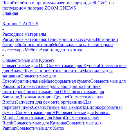
Читайте обзор о премиум-качестве картриджей G&G на
популярном портале ZOOM.CNEWS
Главная
-
Каталог CACTUS
-
Расходные материалы
Расходные материалы
Периферия и аксессуары
Источники
бесперебойного питания
Мобильная связь
Телевизоры и
аксессуары
Мебель
Аудио-видео техника
-
Совместимые для Kyocera
Совместимые для Deli
Совместимые для Kyocera
Совместимые
для Huawei
Бумага и печатные носители
Материалы для
заправки
Совместимые для
Epson
Оригинальные
Малоформатная бумага
Совместимые для
Panasonic
Совместимые для Canon
Для матричных
принтеров
Совместимые для OKI
Совместимые для
Samsung
Для ламинаторов
Другое
Совместимые для
Brother
Запчасти для ремонта оргтехники
Для
переплетчиков
Совместимые для Lexmark
Широкоформатная
бумага
Совместимые для HP
Совместимые для Konica-
Minolta
Совместимые для Sharp
Совместимые для
Ricoh
Совместимые для Катюша
Совместимые для
Pantum
Совместимые для Xerox