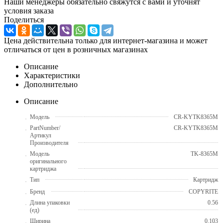
Наши менеджеры обязательно свяжутся с вами и уточнят
условия заказа
Поделиться
Цена действительна только для интернет-магазина и может
отличаться от цен в розничных магазинах
Описание
Характеристики
Дополнительно
Описание
Модель
CR-KYTK8365M
PartNumber/
CR-KYTK8365M
Артикул
Производителя
Модель
TK-8365M
оригинального
картриджа
Тип
Картридж
Бренд
COPYRITE
Длина упаковки
0.56
(ед)
Ширина
0.103