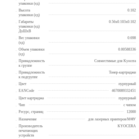
упаковки (ед)
Высота
0.102
упаковки (ед)
Габариты
0.56x0.103x0.102
упаковки (ед)
ДхШхВ
Вес упаковки
0.698
(ед)
Объем упаковки
0.00588336
(ед)
Принадлежность
Совместимые для Kyocera
к группе
Принадлежность
Тонер-картриджи
к подгруппе
Цвет
пурпурный
EANCode
4670089332451
Цвет картриджа
пурпурный
Чип
с чипом
Ресурс, страниц
12000
Назначение
для лазерных принтеров/МФУ
Производитель
KYOCERA
печатающих
устройств