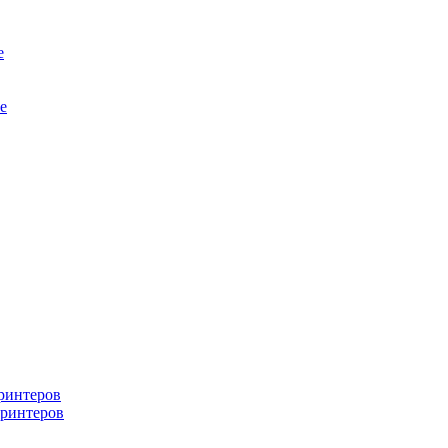
е
е
ринтеров
ринтеров