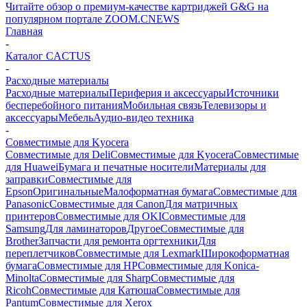
Читайте обзор о премиум-качестве картриджей G&G на
популярном портале ZOOM.CNEWS
Главная
-
Каталог CACTUS
-
Расходные материалы
Расходные материалы
Периферия и аксессуары
Источники
бесперебойного питания
Мобильная связь
Телевизоры и
аксессуары
Мебель
Аудио-видео техника
-
Совместимые для Kyocera
Совместимые для Deli
Совместимые для Kyocera
Совместимые
для Huawei
Бумага и печатные носители
Материалы для
заправки
Совместимые для
Epson
Оригинальные
Малоформатная бумага
Совместимые для
Panasonic
Совместимые для Canon
Для матричных
принтеров
Совместимые для OKI
Совместимые для
Samsung
Для ламинаторов
Другое
Совместимые для
Brother
Запчасти для ремонта оргтехники
Для
переплетчиков
Совместимые для Lexmark
Широкоформатная
бумага
Совместимые для HP
Совместимые для Konica-
Minolta
Совместимые для Sharp
Совместимые для
Ricoh
Совместимые для Катюша
Совместимые для
Pantum
Совместимые для Xerox