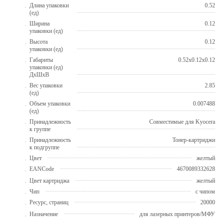
Длина упаковки
0.52
(ед)
Ширина
0.12
упаковки (ед)
Высота
0.12
упаковки (ед)
Габариты
0.52x0.12x0.12
упаковки (ед)
ДхШхВ
Вес упаковки
2.85
(ед)
Объем упаковки
0.007488
(ед)
Принадлежность
Совместимые для Kyocera
к группе
Принадлежность
Тонер-картриджи
к подгруппе
Цвет
желтый
EANCode
4670089332628
Цвет картриджа
желтый
Чип
с чипом
Ресурс, страниц
20000
Назначение
для лазерных принтеров/МФУ