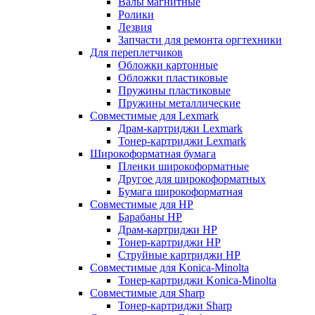
Валы магнитные
Ролики
Лезвия
Запчасти для ремонта оргтехники
Для переплетчиков
Обложки картонные
Обложки пластиковые
Пружины пластиковые
Пружины металлические
Совместимые для Lexmark
Драм-картриджи Lexmark
Тонер-картриджи Lexmark
Широкоформатная бумага
Пленки широкоформатные
Другое для широкоформатных
Бумага широкоформатная
Совместимые для HP
Барабаны HP
Драм-картриджи HP
Тонер-картриджи HP
Струйные картриджи HP
Совместимые для Konica-Minolta
Тонер-картриджи Konica-Minolta
Совместимые для Sharp
Тонер-картриджи Sharp