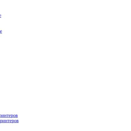
е
е
ринтеров
ринтеров