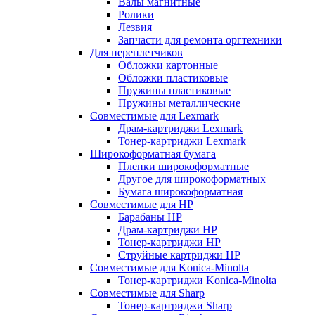
Валы магнитные
Ролики
Лезвия
Запчасти для ремонта оргтехники
Для переплетчиков
Обложки картонные
Обложки пластиковые
Пружины пластиковые
Пружины металлические
Совместимые для Lexmark
Драм-картриджи Lexmark
Тонер-картриджи Lexmark
Широкоформатная бумага
Пленки широкоформатные
Другое для широкоформатных
Бумага широкоформатная
Совместимые для HP
Барабаны HP
Драм-картриджи HP
Тонер-картриджи HP
Струйные картриджи HP
Совместимые для Konica-Minolta
Тонер-картриджи Konica-Minolta
Совместимые для Sharp
Тонер-картриджи Sharp