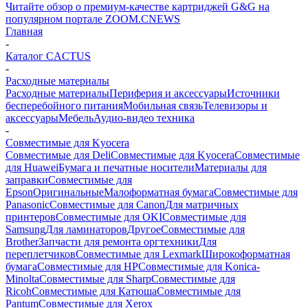
Читайте обзор о премиум-качестве картриджей G&G на
популярном портале ZOOM.CNEWS
Главная
-
Каталог CACTUS
-
Расходные материалы
Расходные материалы
Периферия и аксессуары
Источники
бесперебойного питания
Мобильная связь
Телевизоры и
аксессуары
Мебель
Аудио-видео техника
-
Совместимые для Kyocera
Совместимые для Deli
Совместимые для Kyocera
Совместимые
для Huawei
Бумага и печатные носители
Материалы для
заправки
Совместимые для
Epson
Оригинальные
Малоформатная бумага
Совместимые для
Panasonic
Совместимые для Canon
Для матричных
принтеров
Совместимые для OKI
Совместимые для
Samsung
Для ламинаторов
Другое
Совместимые для
Brother
Запчасти для ремонта оргтехники
Для
переплетчиков
Совместимые для Lexmark
Широкоформатная
бумага
Совместимые для HP
Совместимые для Konica-
Minolta
Совместимые для Sharp
Совместимые для
Ricoh
Совместимые для Катюша
Совместимые для
Pantum
Совместимые для Xerox