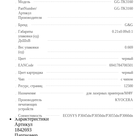
Модель
GG-TK3160
PartNumber/
GG-TK3160
Артикул
Производителя
Бренд
G&G
Габариты
0.21x0.09x0.1
упаковки (ед)
ДхШхВ
Вес упаковки
0.669
(ед)
Цвет
черный
EANCode
6941784706501
Цвет картриджа
черный
Чип
с чипом
Ресурс, страниц
12500
Назначение
для лазерных принтеров/МФУ
Производитель
KYOCERA
печатающих
устройств
Совместимость
ECOSYS P3045dn/P3050dn/P3055dn/P3060dn
Характеристики
Артикул
1842693
Партномер