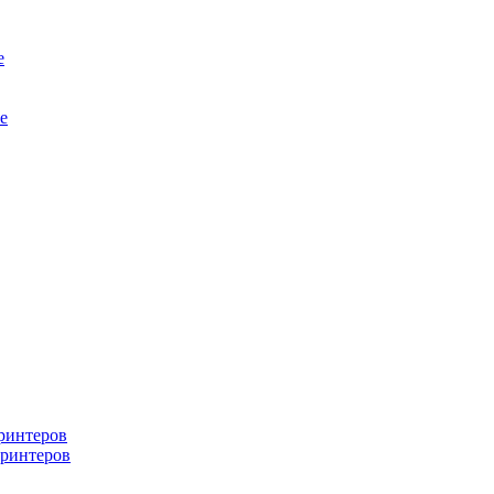
е
е
ринтеров
ринтеров