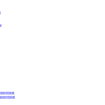
е
е
ринтеров
ринтеров