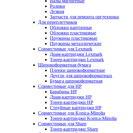
Валы магнитные
Ролики
Лезвия
Запчасти для ремонта оргтехники
Для переплетчиков
Обложки картонные
Обложки пластиковые
Пружины пластиковые
Пружины металлические
Совместимые для Lexmark
Драм-картриджи Lexmark
Тонер-картриджи Lexmark
Широкоформатная бумага
Пленки широкоформатные
Другое для широкоформатных
Бумага широкоформатная
Совместимые для HP
Барабаны HP
Драм-картриджи HP
Тонер-картриджи HP
Струйные картриджи HP
Совместимые для Konica-Minolta
Тонер-картриджи Konica-Minolta
Совместимые для Sharp
Тонер-картриджи Sharp