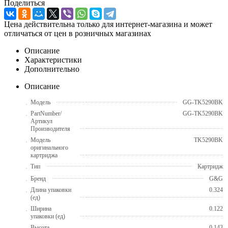
Поделиться
Цена действительна только для интернет-магазина и может
отличаться от цен в розничных магазинах
Описание
Характеристики
Дополнительно
Описание
Модель
GG-TK5290BK
PartNumber/
GG-TK5290BK
Артикул
Производителя
Модель
TK5290BK
оригинального
картриджа
Тип
Картридж
Бренд
G&G
Длина упаковки
0.324
(ед)
Ширина
0.122
упаковки (ед)
Высота
0.143