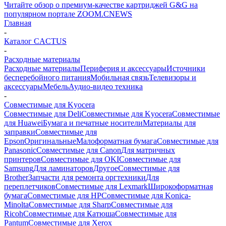
Читайте обзор о премиум-качестве картриджей G&G на
популярном портале ZOOM.CNEWS
Главная
-
Каталог CACTUS
-
Расходные материалы
Расходные материалы
Периферия и аксессуары
Источники
бесперебойного питания
Мобильная связь
Телевизоры и
аксессуары
Мебель
Аудио-видео техника
-
Совместимые для Kyocera
Совместимые для Deli
Совместимые для Kyocera
Совместимые
для Huawei
Бумага и печатные носители
Материалы для
заправки
Совместимые для
Epson
Оригинальные
Малоформатная бумага
Совместимые для
Panasonic
Совместимые для Canon
Для матричных
принтеров
Совместимые для OKI
Совместимые для
Samsung
Для ламинаторов
Другое
Совместимые для
Brother
Запчасти для ремонта оргтехники
Для
переплетчиков
Совместимые для Lexmark
Широкоформатная
бумага
Совместимые для HP
Совместимые для Konica-
Minolta
Совместимые для Sharp
Совместимые для
Ricoh
Совместимые для Катюша
Совместимые для
Pantum
Совместимые для Xerox