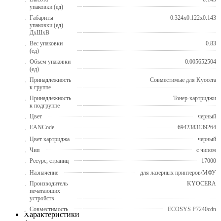
упаковки (ед)
Габариты
0.324x0.122x0.143
упаковки (ед)
ДхШхВ
Вес упаковки
0.83
(ед)
Объем упаковки
0.005652504
(ед)
Принадлежность
Совместимые для Kyocera
к группе
Принадлежность
Тонер-картриджи
к подгруппе
Цвет
черный
EANCode
6942383139264
Цвет картриджа
черный
Чип
с чипом
Ресурс, страниц
17000
Назначение
для лазерных принтеров/МФУ
Производитель
KYOCERA
печатающих
устройств
Совместимость
ECOSYS P7240cdn
Характеристики