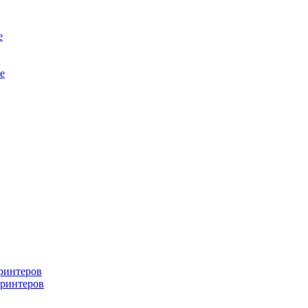
е
е
ринтеров
ринтеров