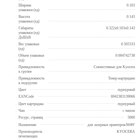
Ширина
0.103
упаковки (ед)
Высота
0.143
упаковки (ед)
Габариты
0.322x0.103x0.143
упаковки (ед)
ДхШхВ
Вес упаковки
0.505333
(ед)
Объем упаковки
0.004742738
(ед)
Принадлежность
Совместимые для Kyocera
к группе
Принадлежность
Тонер-картриджи
к подгруппе
Цвет
пурпурный
EANCode
6942383139066
Цвет картриджа
пурпурный
Чип
с чипом
Ресурс, страниц
5000
Назначение
для лазерных принтеров/МФУ
Производитель
KYOCERA
печатающих