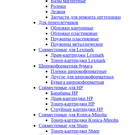
Валы магнитные
Ролики
Лезвия
Запчасти для ремонта оргтехники
Для переплетчиков
Обложки картонные
Обложки пластиковые
Пружины пластиковые
Пружины металлические
Совместимые для Lexmark
Драм-картриджи Lexmark
Тонер-картриджи Lexmark
Широкоформатная бумага
Пленки широкоформатные
Другое для широкоформатных
Бумага широкоформатная
Совместимые для HP
Барабаны HP
Драм-картриджи HP
Тонер-картриджи HP
Струйные картриджи HP
Совместимые для Konica-Minolta
Тонер-картриджи Konica-Minolta
Совместимые для Sharp
Тонер-картриджи Sharp