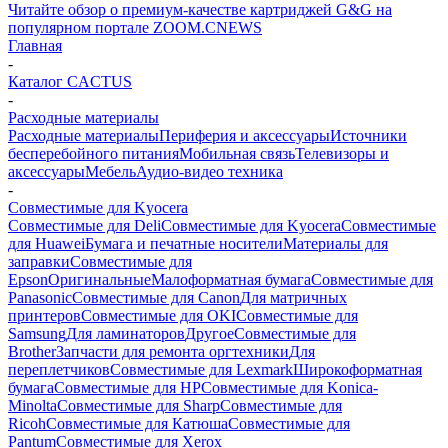
Читайте обзор о премиум-качестве картриджей G&G на
популярном портале ZOOM.CNEWS
Главная
-
Каталог CACTUS
-
Расходные материалы
Расходные материалы
Периферия и аксессуары
Источники
бесперебойного питания
Мобильная связь
Телевизоры и
аксессуары
Мебель
Аудио-видео техника
-
Совместимые для Kyocera
Совместимые для Deli
Совместимые для Kyocera
Совместимые
для Huawei
Бумага и печатные носители
Материалы для
заправки
Совместимые для
Epson
Оригинальные
Малоформатная бумага
Совместимые для
Panasonic
Совместимые для Canon
Для матричных
принтеров
Совместимые для OKI
Совместимые для
Samsung
Для ламинаторов
Другое
Совместимые для
Brother
Запчасти для ремонта оргтехники
Для
переплетчиков
Совместимые для Lexmark
Широкоформатная
бумага
Совместимые для HP
Совместимые для Konica-
Minolta
Совместимые для Sharp
Совместимые для
Ricoh
Совместимые для Катюша
Совместимые для
Pantum
Совместимые для Xerox