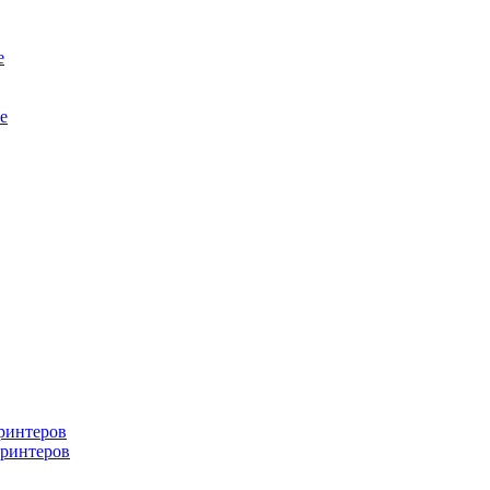
е
е
ринтеров
ринтеров