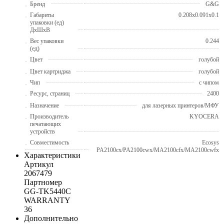
Бренд
G&G
Габариты
0.208x0.091x0.1
упаковки (ед)
ДхШхВ
Вес упаковки
0.244
(ед)
Цвет
голубой
Цвет картриджа
голубой
Чип
с чипом
Ресурс, страниц
2400
Назначение
для лазерных принтеров/МФУ
Производитель
KYOCERA
печатающих
устройств
Совместимость
Ecosys
PA2100cx/PA2100cwx/MA2100cfx/MA2100cwfx
Характеристики
Артикул
2067479
Партномер
GG-TK5440C
WARRANTY
36
Дополнительно