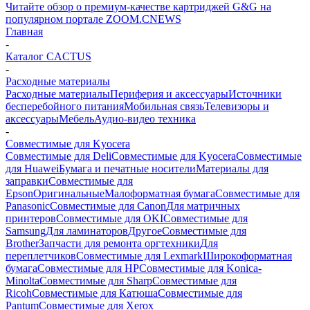
Читайте обзор о премиум-качестве картриджей G&G на
популярном портале ZOOM.CNEWS
Главная
-
Каталог CACTUS
-
Расходные материалы
Расходные материалы
Периферия и аксессуары
Источники
бесперебойного питания
Мобильная связь
Телевизоры и
аксессуары
Мебель
Аудио-видео техника
-
Совместимые для Kyocera
Совместимые для Deli
Совместимые для Kyocera
Совместимые
для Huawei
Бумага и печатные носители
Материалы для
заправки
Совместимые для
Epson
Оригинальные
Малоформатная бумага
Совместимые для
Panasonic
Совместимые для Canon
Для матричных
принтеров
Совместимые для OKI
Совместимые для
Samsung
Для ламинаторов
Другое
Совместимые для
Brother
Запчасти для ремонта оргтехники
Для
переплетчиков
Совместимые для Lexmark
Широкоформатная
бумага
Совместимые для HP
Совместимые для Konica-
Minolta
Совместимые для Sharp
Совместимые для
Ricoh
Совместимые для Катюша
Совместимые для
Pantum
Совместимые для Xerox