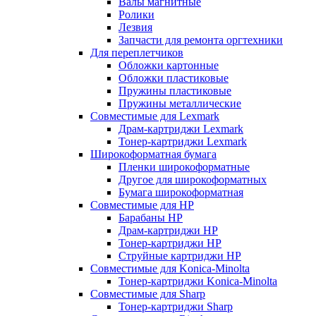
Валы магнитные
Ролики
Лезвия
Запчасти для ремонта оргтехники
Для переплетчиков
Обложки картонные
Обложки пластиковые
Пружины пластиковые
Пружины металлические
Совместимые для Lexmark
Драм-картриджи Lexmark
Тонер-картриджи Lexmark
Широкоформатная бумага
Пленки широкоформатные
Другое для широкоформатных
Бумага широкоформатная
Совместимые для HP
Барабаны HP
Драм-картриджи HP
Тонер-картриджи HP
Струйные картриджи HP
Совместимые для Konica-Minolta
Тонер-картриджи Konica-Minolta
Совместимые для Sharp
Тонер-картриджи Sharp