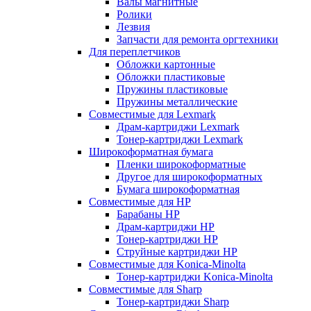
Валы магнитные
Ролики
Лезвия
Запчасти для ремонта оргтехники
Для переплетчиков
Обложки картонные
Обложки пластиковые
Пружины пластиковые
Пружины металлические
Совместимые для Lexmark
Драм-картриджи Lexmark
Тонер-картриджи Lexmark
Широкоформатная бумага
Пленки широкоформатные
Другое для широкоформатных
Бумага широкоформатная
Совместимые для HP
Барабаны HP
Драм-картриджи HP
Тонер-картриджи HP
Струйные картриджи HP
Совместимые для Konica-Minolta
Тонер-картриджи Konica-Minolta
Совместимые для Sharp
Тонер-картриджи Sharp