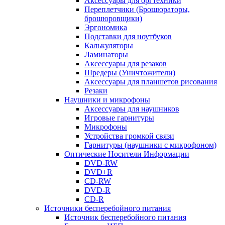
Аксессуары для оргтехники
Переплетчики (Брошюраторы,
брошюровщики)
Эргономика
Подставки для ноутбуков
Калькуляторы
Ламинаторы
Аксессуары для резаков
Шредеры (Уничтожители)
Аксессуары для планшетов рисования
Резаки
Наушники и микрофоны
Аксессуары для наушников
Игровые гарнитуры
Микрофоны
Устройства громкой связи
Гарнитуры (наушники с микрофоном)
Оптические Носители Информации
DVD-RW
DVD+R
CD-RW
DVD-R
CD-R
Источники бесперебойного питания
Источник бесперебойного питания