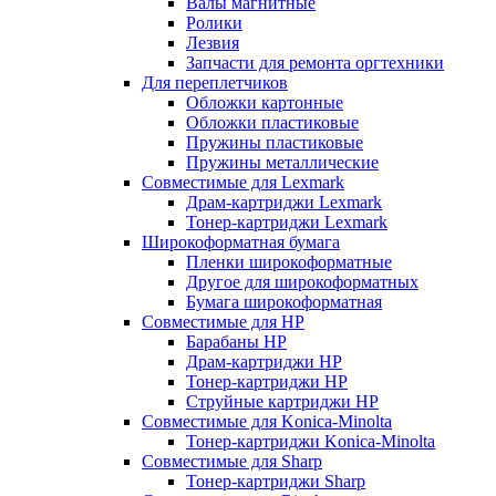
Валы магнитные
Ролики
Лезвия
Запчасти для ремонта оргтехники
Для переплетчиков
Обложки картонные
Обложки пластиковые
Пружины пластиковые
Пружины металлические
Совместимые для Lexmark
Драм-картриджи Lexmark
Тонер-картриджи Lexmark
Широкоформатная бумага
Пленки широкоформатные
Другое для широкоформатных
Бумага широкоформатная
Совместимые для HP
Барабаны HP
Драм-картриджи HP
Тонер-картриджи HP
Струйные картриджи HP
Совместимые для Konica-Minolta
Тонер-картриджи Konica-Minolta
Совместимые для Sharp
Тонер-картриджи Sharp