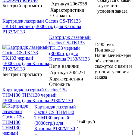
свяжутся с вами
Артикул
2067958
Быстрый просмотр
и уточнят
Характеристики
условия заказа
Отложить
Картридж лазерный Cactus CS-TK133
TK133 черный (3000стр.) для Катюша
P133/M133
Картридж лазерный
Cactus CS-TK133
1590
руб.
TK133 черный
Под заказ
(3000стр.) для
Наши менеджеры
Катюша P133/M133
обязательно
Нет в наличии
свяжутся с вами и
уточнят условия
Артикул
2065271
Быстрый просмотр
заказа
Характеристики
Отложить
Картридж лазерный Cactus CS-
THM130 THM130 черный
(3000стр.) для Катюша P130/M130
Картридж лазерный
Cactus CS-THM130
THM130 черный
1640
руб.
(3000стр.) для
-
Катюша P130/M130