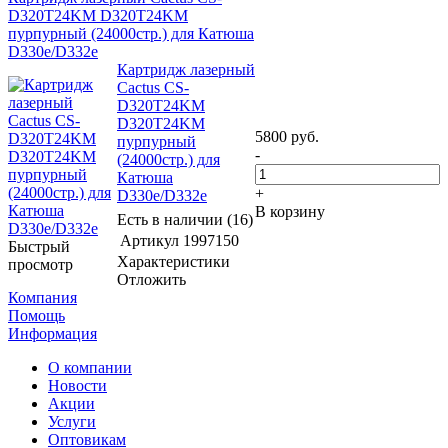
D320T24KM D320T24KM
пурпурный (24000стр.) для Катюша
D330e/D332e
Картридж лазерный
Cactus CS-
D320T24KM
D320T24KM
5800
руб.
пурпурный
-
(24000стр.) для
Катюша
+
D330e/D332e
В корзину
Есть в наличии (16)
Артикул
1997150
Быстрый
Характеристики
просмотр
Отложить
Компания
Помощь
Информация
О компании
Новости
Акции
Услуги
Оптовикам