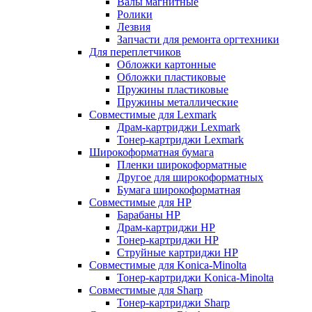
Валы магнитные
Ролики
Лезвия
Запчасти для ремонта оргтехники
Для переплетчиков
Обложки картонные
Обложки пластиковые
Пружины пластиковые
Пружины металлические
Совместимые для Lexmark
Драм-картриджи Lexmark
Тонер-картриджи Lexmark
Широкоформатная бумага
Пленки широкоформатные
Другое для широкоформатных
Бумага широкоформатная
Совместимые для HP
Барабаны HP
Драм-картриджи HP
Тонер-картриджи HP
Струйные картриджи HP
Совместимые для Konica-Minolta
Тонер-картриджи Konica-Minolta
Совместимые для Sharp
Тонер-картриджи Sharp