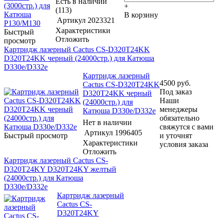
Есть в наличии
+
(113)
В корзину
Артикул
2023321
Характеристики
Быстрый
Отложить
просмотр
Картридж лазерный Cactus CS-D320T24KK
D320T24KK черный (24000стр.) для Катюша
D330e/D332e
Картридж лазерный
4500
руб.
Cactus CS-D320T24KK
Под заказ
D320T24KK черный
Наши
(24000стр.) для
менеджеры
Катюша D330e/D332e
обязательно
Нет в наличии
свяжутся с вами
Артикул
1996405
Быстрый просмотр
и уточнят
Характеристики
условия заказа
Отложить
Картридж лазерный Cactus CS-
D320T24KY D320T24KY желтый
(24000стр.) для Катюша
D330e/D332e
Картридж лазерный
Cactus CS-
D320T24KY