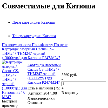
Совместимые для Катюша
Драм-картриджи Катюша
Тонер-картриджи Катюша
По популярности
По алфавиту
По цене
Картридж лазерный Cactus CS-
THM247 THM247 черный
(13000стр.) для Катюша Р247/М247
Картридж лазерный
Cactus CS-THM247
THM247 черный
5560
руб.
(13000стр.) для
-
Катюша Р247/М247
Есть в наличии (75)
+
В корзину
Артикул
2047198
Характеристики
Быстрый
Отложить
просмотр