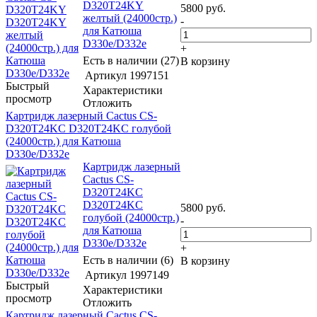
D320T24KY
5800
руб.
желтый (24000стр.)
-
для Катюша
D330e/D332e
+
Есть в наличии (27)
В корзину
Артикул
1997151
Быстрый
Характеристики
просмотр
Отложить
Картридж лазерный Cactus CS-
D320T24KC D320T24KC голубой
(24000стр.) для Катюша
D330e/D332e
Картридж лазерный
Cactus CS-
D320T24KC
D320T24KC
5800
руб.
голубой (24000стр.)
-
для Катюша
D330e/D332e
+
Есть в наличии (6)
В корзину
Артикул
1997149
Быстрый
Характеристики
просмотр
Отложить
Картридж лазерный Cactus CS-