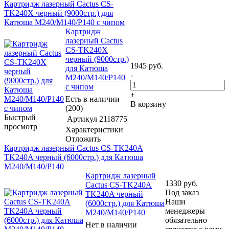
Картридж лазерный Cactus CS-
TK240X черный (9000стр.) для
Катюша M240/M140/P140 с чипом
Картридж
лазерный Cactus
CS-TK240X
черный (9000стр.)
1945
руб.
для Катюша
-
M240/M140/P140
с чипом
+
Есть в наличии
В корзину
(200)
Быстрый
Артикул
2118775
просмотр
Характеристики
Отложить
Картридж лазерный Cactus CS-TK240A
TK240A черный (6000стр.) для Катюша
M240/M140/P140
Картридж лазерный
1330
руб.
Cactus CS-TK240A
Под заказ
TK240A черный
Наши
(6000стр.) для Катюша
менеджеры
M240/M140/P140
обязательно
Нет в наличии