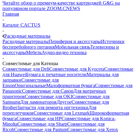
Читайте обзор о премиум-качестве картриджей G&G на
популярном портале ZOOM.CNEWS
Главная
-
Каталог CACTUS
-
Расходные материалы
Расходные материалы
Периферия и аксессуары
Источники
бесперебойного питания
Мобильная связь
Телевизоры и
аксессуары
Мебель
Аудио-видео техника
-
Совместимые для Катюша
Совместимые для Deli
Совместимые для Kyocera
Совместимые
для Huawei
Бумага и печатные носители
Материалы для
заправки
Совместимые для
Epson
Оригинальные
Малоформатная бумага
Совместимые для
Panasonic
Совместимые для Canon
Для матричных
принтеров
Совместимые для OKI
Совместимые для
Samsung
Для ламинаторов
Другое
Совместимые для
Brother
Запчасти для ремонта оргтехники
Для
переплетчиков
Совместимые для Lexmark
Широкоформатная
бумага
Совместимые для HP
Совместимые для Konica-
Minolta
Совместимые для Sharp
Совместимые для
Ricoh
Совместимые для Pantum
Совместимые для Xerox