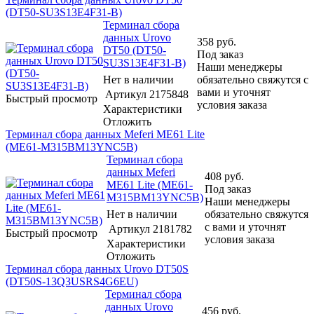
(DT50-SU3S13E4F31-B)
Терминал сбора
данных Urovo
358
руб.
DT50 (DT50-
Под заказ
SU3S13E4F31-B)
Наши менеджеры
Нет в наличии
обязательно свяжутся с
вами и уточнят
Артикул
2175848
Быстрый просмотр
условия заказа
Характеристики
Отложить
Терминал сбора данных Meferi ME61 Lite
(ME61-M315BM13YNC5B)
Терминал сбора
данных Meferi
408
руб.
ME61 Lite (ME61-
Под заказ
M315BM13YNC5B)
Наши менеджеры
Нет в наличии
обязательно свяжутся
с вами и уточнят
Артикул
2181782
Быстрый просмотр
условия заказа
Характеристики
Отложить
Терминал сбора данных Urovo DT50S
(DT50S-13Q3USRS4G6EU)
Терминал сбора
данных Urovo
456
руб.