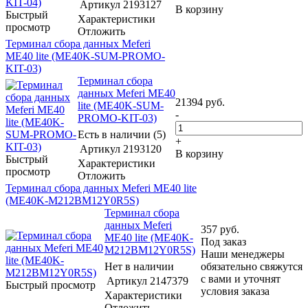
Артикул
2193127
В корзину
Быстрый
Характеристики
просмотр
Отложить
Терминал сбора данных Meferi
ME40 lite (ME40K-SUM-PROMO-
KIT-03)
Терминал сбора
данных Meferi ME40
21394
руб.
lite (ME40K-SUM-
-
PROMO-KIT-03)
Есть в наличии (5)
+
Артикул
2193120
В корзину
Быстрый
Характеристики
просмотр
Отложить
Терминал сбора данных Meferi ME40 lite
(ME40K-M212BM12Y0R5S)
Терминал сбора
данных Meferi
357
руб.
ME40 lite (ME40K-
Под заказ
M212BM12Y0R5S)
Наши менеджеры
Нет в наличии
обязательно свяжутся
с вами и уточнят
Артикул
2147379
Быстрый просмотр
условия заказа
Характеристики
Отложить