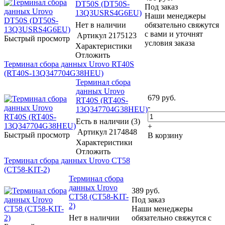
DT50S (DT50S-
Под заказ
13Q3USRS4G6EU)
Наши менеджеры
Нет в наличии
обязательно свяжутся
с вами и уточнят
Артикул
2175123
Быстрый просмотр
условия заказа
Характеристики
Отложить
Терминал сбора данных Urovo RT40S
(RT40S-13Q347704G38HEU)
Терминал сбора
данных Urovo
679
руб.
RT40S (RT40S-
-
13Q347704G38HEU)
Есть в наличии (3)
+
Артикул
2174848
Быстрый просмотр
В корзину
Характеристики
Отложить
Терминал сбора данных Urovo CT58
(CT58-KIT-2)
Терминал сбора
данных Urovo
389
руб.
CT58 (CT58-KIT-
Под заказ
2)
Наши менеджеры
Нет в наличии
обязательно свяжутся с