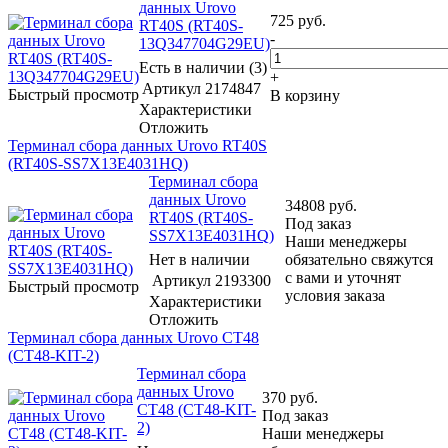
данных Urovo
725
руб.
RT40S (RT40S-
-
13Q347704G29EU)
Есть в наличии (3)
+
Артикул
2174847
Быстрый просмотр
В корзину
Характеристики
Отложить
Терминал сбора данных Urovo RT40S
(RT40S-SS7X13E4031HQ)
Терминал сбора
данных Urovo
34808
руб.
RT40S (RT40S-
Под заказ
SS7X13E4031HQ)
Наши менеджеры
Нет в наличии
обязательно свяжутся
с вами и уточнят
Артикул
2193300
Быстрый просмотр
условия заказа
Характеристики
Отложить
Терминал сбора данных Urovo CT48
(CT48-KIT-2)
Терминал сбора
данных Urovo
370
руб.
CT48 (CT48-KIT-
Под заказ
2)
Наши менеджеры