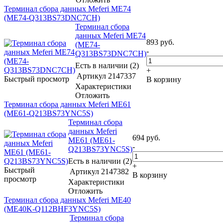
Терминал сбора данных Meferi ME74
(ME74-Q313BS73DNC7CH)
Терминал сбора
данных Meferi ME74
893
руб.
(ME74-
-
Q313BS73DNC7CH)
Есть в наличии (2)
+
Артикул
2147337
Быстрый просмотр
В корзину
Характеристики
Отложить
Терминал сбора данных Meferi ME61
(ME61-Q213BS73YNC5S)
Терминал сбора
данных Meferi
694
руб.
ME61 (ME61-
-
Q213BS73YNC5S)
Есть в наличии (2)
+
Быстрый
Артикул
2147382
В корзину
просмотр
Характеристики
Отложить
Терминал сбора данных Meferi ME40
(ME40K-Q112BHF3YNC5S)
Терминал сбора