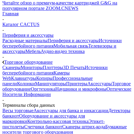
Читайте обзор о премиум-качестве картриджей G&G на
популярном портале ZOOM.CNEWS
Главная
-
Каталог CACTUS
-
Периферия и аксессуары
Расходные материалы
Периферия и аксессуары
Источники
бесперебойного питания
Мобильная связь
Телевизоры и
аксессуары
Мебель
Аудио-видео техника
-
Торговое оборудование
Сканеры
Мониторы
Плоттеры
3D Печать
Источники
бесперебойного питания
Камеры
Web
Клавиатуры
Копиры
Профессиональные
панели
Колонки
Манипуляторы
Принтеры
Аксессуары
Торговое
оборудование
Оргтехника
Наушники и микрофоны
Оптические
Носители Информации
-
Терминалы сбора данных
Весы торговые
Аксессуары для банка и инкассации
Детекторы
банкнот
Оборудование и аксессуары для
маркировки
Контрольно-кассовая техника
Этикет-
пистолеты
Счетчики банкнот
Сканеры штрих-кода
Бумажные
носители торгового оборудования