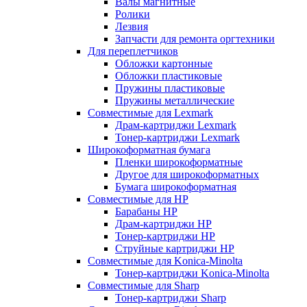
Валы магнитные
Ролики
Лезвия
Запчасти для ремонта оргтехники
Для переплетчиков
Обложки картонные
Обложки пластиковые
Пружины пластиковые
Пружины металлические
Совместимые для Lexmark
Драм-картриджи Lexmark
Тонер-картриджи Lexmark
Широкоформатная бумага
Пленки широкоформатные
Другое для широкоформатных
Бумага широкоформатная
Совместимые для HP
Барабаны HP
Драм-картриджи HP
Тонер-картриджи HP
Струйные картриджи HP
Совместимые для Konica-Minolta
Тонер-картриджи Konica-Minolta
Совместимые для Sharp
Тонер-картриджи Sharp