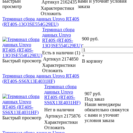
Быстрый
вами и уточнят условия
Артикул
2162435
просмотр
заказа
Характеристики
Отложить
Терминал сбора данных Urovo RT40S
(RT40S-13Q3SE554G29EU)
Терминал сбора
данных Urovo
900
руб.
RT40S (RT40S-
-
13Q3SE554G29EU)
Есть в наличии (1)
+
Артикул
2174850
Быстрый просмотр
В корзину
Характеристики
Отложить
Терминал сбора данных Urovo RT40S
(RT40S-SS6X13E4031HF)
Терминал сбора
данных Urovo
907
руб.
RT40S (RT40S-
Под заказ
SS6X13E4031HF)
Наши менеджеры
Нет в наличии
обязательно свяжутся
с вами и уточнят
Артикул
2175876
Быстрый просмотр
условия заказа
Характеристики
Отложить
Терминал сбора данных Urovo