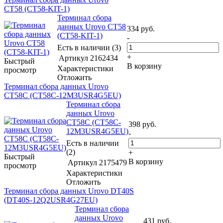
CT58 (CT58-KIT-1)
Терминал сбора
данных Urovo CT58
334
руб.
(CT58-KIT-1)
-
Есть в наличии (3)
+
Артикул
2162434
Быстрый
В корзину
Характеристики
просмотр
Отложить
Терминал сбора данных Urovo
CT58C (CT58C-12M3USR4G5EU)
Терминал сбора
данных Urovo
CT58C (CT58C-
398
руб.
12M3USR4G5EU)
-
Есть в наличии
(2)
+
Быстрый
В корзину
Артикул
2175479
просмотр
Характеристики
Отложить
Терминал сбора данных Urovo DT40S
(DT40S-12Q2USR4G27EU)
Терминал сбора
данных Urovo
431
руб.