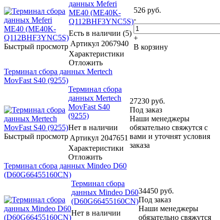
данных Meferi
526
руб.
ME40 (ME40K-
-
Q112BHF3YNC5S)
Есть в наличии (5)
+
Артикул
2067940
Быстрый просмотр
В корзину
Характеристики
Отложить
Терминал сбора данных Mertech
MovFast S40 (9255)
Терминал сбора
данных Mertech
27230
руб.
MovFast S40
Под заказ
(9255)
Наши менеджеры
Нет в наличии
обязательно свяжутся с
Быстрый просмотр
вами и уточнят условия
Артикул
2047651
заказа
Характеристики
Отложить
Терминал сбора данных Mindeo D60
(D60G66455160CN)
Терминал сбора
34450
руб.
данных Mindeo D60
Под заказ
(D60G66455160CN)
Наши менеджеры
Нет в наличии
обязательно свяжутся