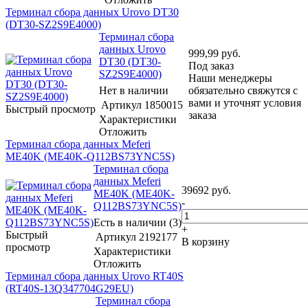
Терминал сбора данных Urovo DT30
(DT30-SZ2S9E4000)
Терминал сбора
данных Urovo
999,99
руб.
DT30 (DT30-
Под заказ
SZ2S9E4000)
Наши менеджеры
Нет в наличии
обязательно свяжутся с
вами и уточнят условия
Артикул
1850015
Быстрый просмотр
заказа
Характеристики
Отложить
Терминал сбора данных Meferi
ME40K (ME40K-Q112BS73YNC5S)
Терминал сбора
данных Meferi
39692
руб.
ME40K (ME40K-
-
Q112BS73YNC5S)
Есть в наличии (3)
+
Быстрый
Артикул
2192177
В корзину
просмотр
Характеристики
Отложить
Терминал сбора данных Urovo RT40S
(RT40S-13Q347704G29EU)
Терминал сбора