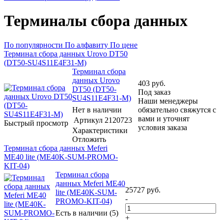
Терминалы сбора данных
По популярности
По алфавиту
По цене
Терминал сбора данных Urovo DT50
(DT50-SU4S11E4F31-M)
Терминал сбора
данных Urovo
403
руб.
DT50 (DT50-
Под заказ
SU4S11E4F31-M)
Наши менеджеры
Нет в наличии
обязательно свяжутся с
вами и уточнят
Артикул
2120723
Быстрый просмотр
условия заказа
Характеристики
Отложить
Терминал сбора данных Meferi
ME40 lite (ME40K-SUM-PROMO-
KIT-04)
Терминал сбора
данных Meferi ME40
25727
руб.
lite (ME40K-SUM-
-
PROMO-KIT-04)
Есть в наличии (5)
+