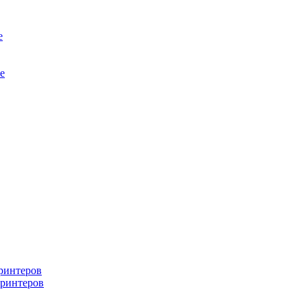
е
е
ринтеров
ринтеров