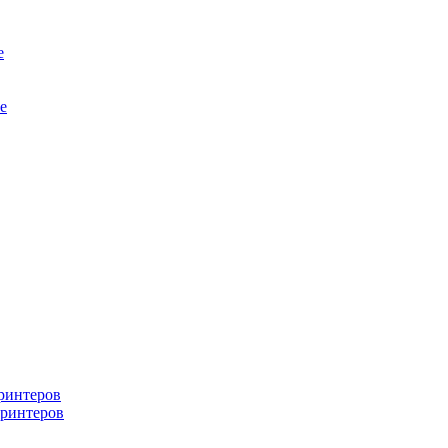
е
е
ринтеров
ринтеров