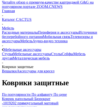
Читайте обзор о премиум-качестве картриджей G&G на
популярном портале ZOOM.CNEWS
Главная
-
Каталог CACTUS
-
Мебель
Расходные материалы
Периферия и аксессуары
Источники
бесперебойного питания
Мобильная связь
Телевизоры и
аксессуары
Мебель
Аудио-видео техника
-
Мебельные аксессуары
Стулья
Мебельные аксессуары
Столы
Сейфы
Мебель
другая
Металлическая мебель
-
Коврики защитные
Вешалки
Аксессуары для кресел
Коврики защитные
По популярности
По алфавиту
По цене
Коврик напольный Бюрократ
-1019202 прямоугольный матовый