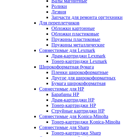
Валы магнитные
Ролики
Лезвия
Запчасти для ремонта оргтехники
Для переплетчиков
Обложки картонные
Обложки пластиковые
Пружины пластиковые
Пружины металлические
Совместимые для Lexmark
Драм-картриджи Lexmark
Тонер-картриджи Lexmark
Широкоформатная бумага
Пленки широкоформатные
Другое для широкоформатных
Бумага широкоформатная
Совместимые для HP
Барабаны HP
Драм-картриджи HP
Тонер-картриджи HP
Струйные картриджи HP
Совместимые для Konica-Minolta
Тонер-картриджи Konica-Minolta
Совместимые для Sharp
Тонер-картриджи Sharp