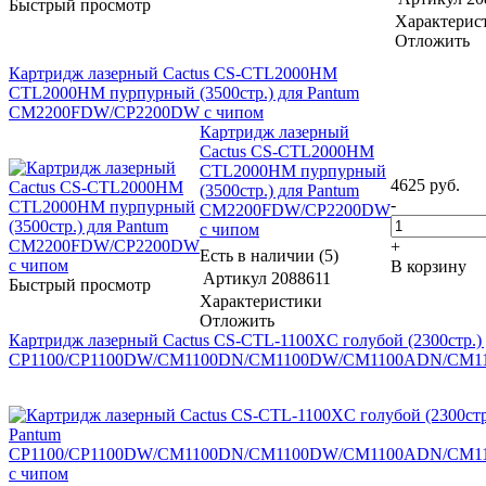
Быстрый просмотр
Характерис
Отложить
Картридж лазерный Cactus CS-CTL2000HM
CTL2000HM пурпурный (3500стр.) для Pantum
CM2200FDW/CP2200DW с чипом
Картридж лазерный
Cactus CS-CTL2000HM
CTL2000HM пурпурный
4625
руб.
(3500стр.) для Pantum
-
CM2200FDW/CP2200DW
с чипом
+
Есть в наличии (5)
В корзину
Артикул
2088611
Быстрый просмотр
Характеристики
Отложить
Картридж лазерный Cactus CS-CTL-1100XC голубой (2300стр.) 
CP1100/CP1100DW/CM1100DN/CM1100DW/CM1100ADN/CM11