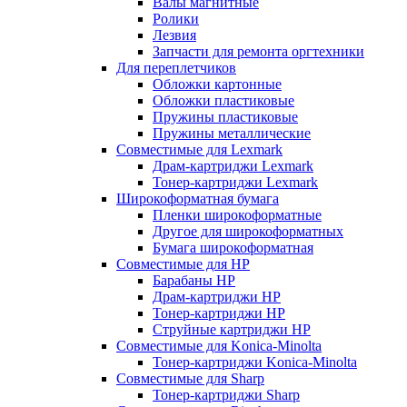
Валы магнитные
Ролики
Лезвия
Запчасти для ремонта оргтехники
Для переплетчиков
Обложки картонные
Обложки пластиковые
Пружины пластиковые
Пружины металлические
Совместимые для Lexmark
Драм-картриджи Lexmark
Тонер-картриджи Lexmark
Широкоформатная бумага
Пленки широкоформатные
Другое для широкоформатных
Бумага широкоформатная
Совместимые для HP
Барабаны HP
Драм-картриджи HP
Тонер-картриджи HP
Струйные картриджи HP
Совместимые для Konica-Minolta
Тонер-картриджи Konica-Minolta
Совместимые для Sharp
Тонер-картриджи Sharp