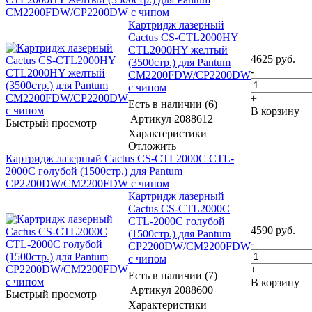
CM2200FDW/CP2200DW с чипом
Картридж лазерный
Cactus CS-CTL2000HY
CTL2000HY желтый
4625
руб.
(3500стр.) для Pantum
-
CM2200FDW/CP2200DW
с чипом
+
Есть в наличии (6)
В корзину
Артикул
2088612
Быстрый просмотр
Характеристики
Отложить
Картридж лазерный Cactus CS-CTL2000C CTL-
2000C голубой (1500стр.) для Pantum
CP2200DW/CM2200FDW с чипом
Картридж лазерный
Cactus CS-CTL2000C
CTL-2000C голубой
4590
руб.
(1500стр.) для Pantum
-
CP2200DW/CM2200FDW
с чипом
+
Есть в наличии (7)
В корзину
Артикул
2088600
Быстрый просмотр
Характеристики