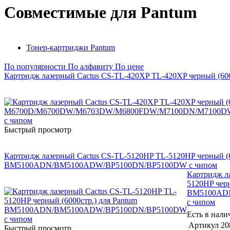
Совместимые для Pantum
Тонер-картриджи Pantum
По популярности
По алфавиту
По цене
Картридж лазерный Cactus CS-TL-420XP TL-420XP черны
Быстрый просмотр
Картридж лазерный Cactus CS-TL-5120HP TL-5120HP черный (6
BM5100ADN/BM5100ADW/BP5100DN/BP5100DW с чипом
Картридж л
5120HP черн
BM5100AD
с чипом
Есть в нали
Артикул
20
Быстрый просмотр