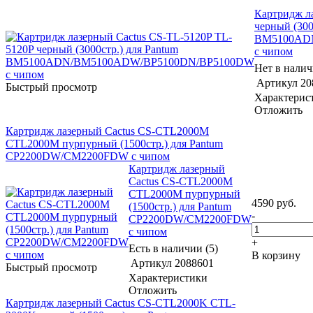
Картридж л
черный (300
BM5100AD
с чипом
Нет в нали
Артикул
20
Быстрый просмотр
Характерис
Отложить
Картридж лазерный Cactus CS-CTL2000M
CTL2000M пурпурный (1500стр.) для Pantum
CP2200DW/CM2200FDW с чипом
Картридж лазерный
Cactus CS-CTL2000M
CTL2000M пурпурный
4590
руб.
(1500стр.) для Pantum
-
CP2200DW/CM2200FDW
с чипом
+
Есть в наличии (5)
В корзину
Артикул
2088601
Быстрый просмотр
Характеристики
Отложить
Картридж лазерный Cactus CS-CTL2000K CTL-