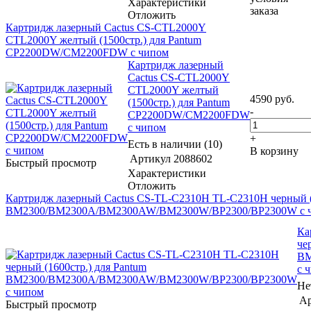
Характеристики
заказа
Отложить
Картридж лазерный Cactus CS-CTL2000Y
CTL2000Y желтый (1500стр.) для Pantum
CP2200DW/CM2200FDW с чипом
Картридж лазерный
Cactus CS-CTL2000Y
CTL2000Y желтый
4590
руб.
(1500стр.) для Pantum
-
CP2200DW/CM2200FDW
с чипом
+
Есть в наличии (10)
В корзину
Артикул
2088602
Быстрый просмотр
Характеристики
Отложить
Картридж лазерный Cactus CS-TL-C2310H TL-C2310H черный (1
BM2300/BM2300A/BM2300AW/BM2300W/BP2300/BP2300W с 
Ка
че
BM
с 
Не
Ар
Быстрый просмотр