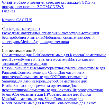
Читайте обзор о премиум-качестве картриджей G&G на
популярном портале ZOOM.CNEWS
Главная
-
Каталог CACTUS
-
Расходные материалы
Расходные материалы
Периферия и аксессуары
Источники
бесперебойного питания
Мобильная связь
Телевизоры и
аксессуары
Мебель
Аудио-видео техника
-
Совместимые для Pantum
Совместимые для Deli
Совместимые для Kyocera
Совместимые
для Huawei
Бумага и печатные носители
Материалы для
заправки
Совместимые для
Epson
Оригинальные
Малоформатная бумага
Совместимые для
Panasonic
Совместимые для Canon
Для матричных
принтеров
Совместимые для OKI
Совместимые для
Samsung
Для ламинаторов
Другое
Совместимые для
Brother
Запчасти для ремонта оргтехники
Для
переплетчиков
Совместимые для Lexmark
Широкоформатная
бумага
Совместимые для HP
Совместимые для Konica-
Minolta
Совместимые для Sharp
Совместимые для
Ricoh
Совместимые для Катюша
Совместимые для Xerox