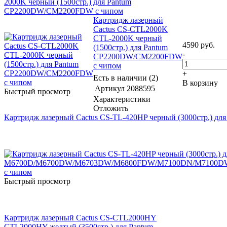
2000K черный (1500стр.) для Pantum
CP2200DW/CM2200FDW с чипом
Картридж лазерный
Cactus CS-CTL2000K
CTL-2000K черный
4590
руб.
(1500стр.) для Pantum
-
CP2200DW/CM2200FDW
с чипом
+
Есть в наличии (2)
В корзину
Артикул
2088595
Быстрый просмотр
Характеристики
Отложить
Картридж лазерный Cactus CS-TL-420HP черный (3000ст
Быстрый просмотр
Картридж лазерный Cactus CS-CTL2000HY
CTL2000HY желтый (3500стр.) для Pantum