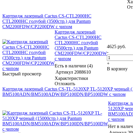
Ха
От
Картридж лазерный Cactus CS-CTL2000HC
CTL2000HC голубой (3500стр.) для Pantum
CM2200FDW/CP2200DW с чипом
Картридж лазерный
Cactus CS-CTL2000HC
CTL2000HC голубой
4625
руб.
(3500стр.) для Pantum
-
CM2200FDW/CP2200DW
с чипом
+
Есть в наличии (4)
В корзину
Артикул
2088610
Быстрый просмотр
Характеристики
Отложить
Картридж лазерный Cactus CS-TL-5120XP TL-5120XP черный (1
BM5100ADN/BM5100ADW/BP5100DN/BP5100DW с чипом
Картридж л
5120XP черн
BM5100AD
с чипом
Нет в нали
Артикул
20