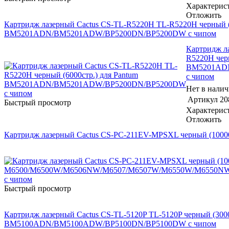
Характерис
Отложить
Картридж лазерный Cactus CS-TL-R5220H TL-R5220H черный (6
BM5201ADN/BM5201ADW/BP5200DN/BP5200DW с чипом
Картридж л
R5220H черн
BM5201AD
с чипом
Нет в нали
Артикул
20
Быстрый просмотр
Характерис
Отложить
Картридж лазерный Cactus CS-PC-211EV-MPSXL черный (10
Быстрый просмотр
Картридж лазерный Cactus CS-TL-5120P TL-5120P черный (3000
BM5100ADN/BM5100ADW/BP5100DN/BP5100DW с чипом