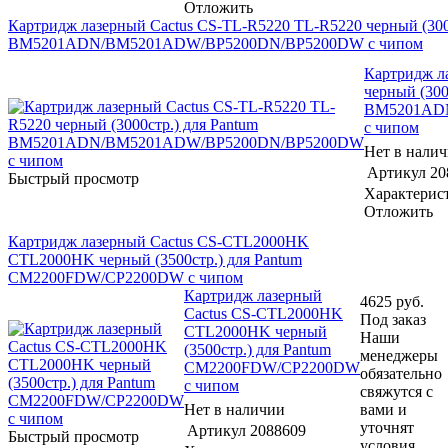
Отложить
Картридж лазерный Cactus CS-TL-R5220 TL-R5220 черный (3000
BM5201ADN/BM5201ADW/BP5200DN/BP5200DW с чипом
Картридж л
черный (300
BM5201AD
с чипом
Нет в нали
Артикул
20
Быстрый просмотр
Характерис
Отложить
Картридж лазерный Cactus CS-CTL2000HK
CTL2000HK черный (3500стр.) для Pantum
CM2200FDW/CP2200DW с чипом
Картридж лазерный
4625
руб.
Cactus CS-CTL2000HK
Под заказ
CTL2000HK черный
Наши
(3500стр.) для Pantum
менеджеры
CM2200FDW/CP2200DW
обязательно
с чипом
свяжутся с
Нет в наличии
вами и
уточнят
Артикул
2088609
Быстрый просмотр
условия