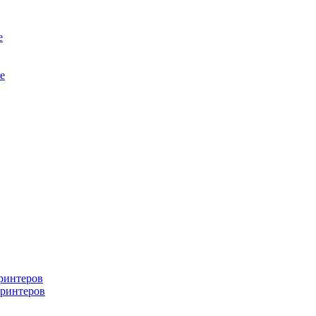
е
е
ринтеров
ринтеров