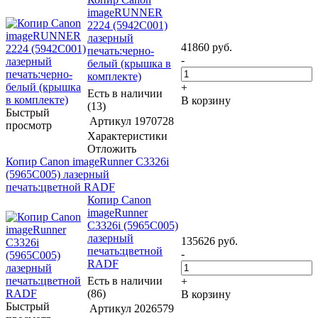
imageRUNNER
2224 (5942C001)
лазерный
41860
руб.
печать:черно-
-
белый (крышка в
комплекте)
+
Есть в наличии
В корзину
(13)
Быстрый
Артикул
1970728
просмотр
Характеристики
Отложить
Копир Canon imageRunner C3326i
(5965C005) лазерный
печать:цветной RADF
Копир Canon
imageRunner
C3326i (5965C005)
лазерный
135626
руб.
печать:цветной
-
RADF
Есть в наличии
+
(86)
В корзину
Быстрый
Артикул
2026579