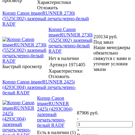
просмотр
Характеристики
Отложить
Копир Canon imageRUNNER 2730i
(5525C002) лазерный печать:черно-белый
RADF
Копир Canon
imageRUNNER 2730i
210134
руб.
(5525C002) лазерный
Под заказ
печать:черно-белый
Наши менеджеры
RADF
обязательно
Нет в наличии
свяжутся с вами и
уточнят условия
Артикул
1971405
Быстрый просмотр
заказа
Характеристики
Отложить
Копир Canon imageRUNNER 2425i
(4293C004) лазерный печать:черно-
белый RADF
Копир Canon
imageRUNNER
2425i (4293C004)
87906
руб.
лазерный
-
печать:черно-
белый RADF
+
Есть в наличии (1)