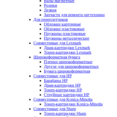
Валы магнитные
Ролики
Лезвия
Запчасти для ремонта оргтехники
Для переплетчиков
Обложки картонные
Обложки пластиковые
Пружины пластиковые
Пружины металлические
Совместимые для Lexmark
Драм-картриджи Lexmark
Тонер-картриджи Lexmark
Широкоформатная бумага
Пленки широкоформатные
Другое для широкоформатных
Бумага широкоформатная
Совместимые для HP
Барабаны HP
Драм-картриджи HP
Тонер-картриджи HP
Струйные картриджи HP
Совместимые для Konica-Minolta
Тонер-картриджи Konica-Minolta
Совместимые для Sharp
Тонер-картриджи Sharp