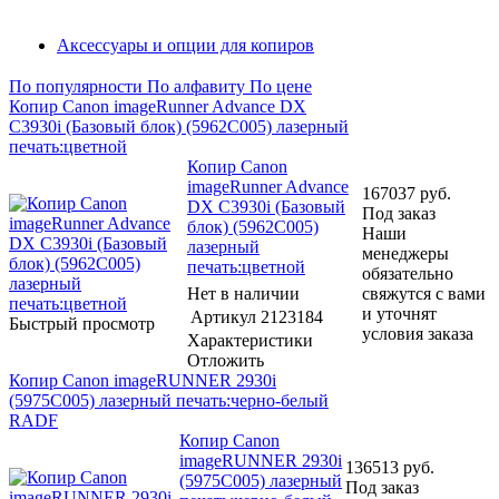
Аксессуары и опции для копиров
По популярности
По алфавиту
По цене
Копир Canon imageRunner Advance DX
C3930i (Базовый блок) (5962C005) лазерный
печать:цветной
Копир Canon
imageRunner Advance
167037
руб.
DX C3930i (Базовый
Под заказ
блок) (5962C005)
Наши
лазерный
менеджеры
печать:цветной
обязательно
Нет в наличии
свяжутся с вами
и уточнят
Артикул
2123184
Быстрый просмотр
условия заказа
Характеристики
Отложить
Копир Canon imageRUNNER 2930i
(5975C005) лазерный печать:черно-белый
RADF
Копир Canon
imageRUNNER 2930i
136513
руб.
(5975C005) лазерный
Под заказ