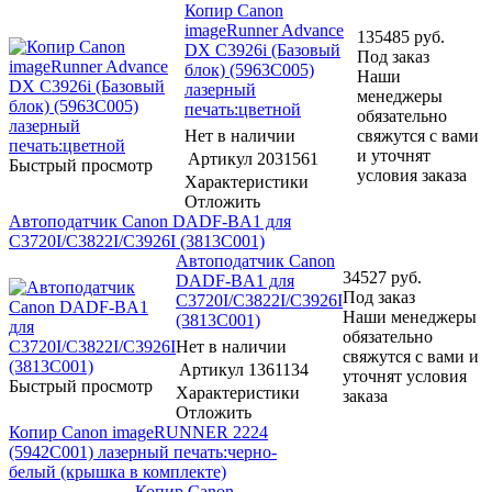
Копир Canon
imageRunner Advance
135485
руб.
DX C3926i (Базовый
Под заказ
блок) (5963C005)
Наши
лазерный
менеджеры
печать:цветной
обязательно
Нет в наличии
свяжутся с вами
и уточнят
Артикул
2031561
Быстрый просмотр
условия заказа
Характеристики
Отложить
Автоподатчик Canon DADF-BA1 для
C3720I/C3822I/C3926I (3813C001)
Автоподатчик Canon
34527
руб.
DADF-BA1 для
Под заказ
C3720I/C3822I/C3926I
Наши менеджеры
(3813C001)
обязательно
Нет в наличии
свяжутся с вами и
Артикул
1361134
уточнят условия
Быстрый просмотр
Характеристики
заказа
Отложить
Копир Canon imageRUNNER 2224
(5942C001) лазерный печать:черно-
белый (крышка в комплекте)
Копир Canon