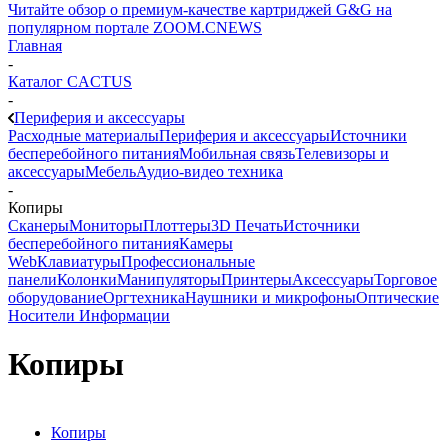
Читайте обзор о премиум-качестве картриджей G&G на
популярном портале ZOOM.CNEWS
Главная
-
Каталог CACTUS
-
Периферия и аксессуары
Расходные материалы
Периферия и аксессуары
Источники
бесперебойного питания
Мобильная связь
Телевизоры и
аксессуары
Мебель
Аудио-видео техника
-
Копиры
Сканеры
Мониторы
Плоттеры
3D Печать
Источники
бесперебойного питания
Камеры
Web
Клавиатуры
Профессиональные
панели
Колонки
Манипуляторы
Принтеры
Аксессуары
Торговое
оборудование
Оргтехника
Наушники и микрофоны
Оптические
Носители Информации
Копиры
Копиры