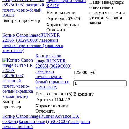
печать:черно-белый
Наши менеджеры
RADF
обязательно
Нет в наличии
свяжутся с вами и
уточнят условия
Артикул
2020270
Быстрый просмотр
заказа
Характеристики
Отложить
Копир Canon imageRUNNER
2206N (3029C003) лазерный
печать:черно-белый (крышка в
комплекте)
Копир Canon
imageRUNNER
2206N (3029C003)
лазерный
125000
руб.
печать:черно-
-
белый (крышка в
комплекте)
+
Есть в наличии (5)
В корзину
Артикул
1104812
Быстрый
Характеристики
просмотр
Отложить
Копир Canon imageRunner Advance DX
C3926i (Базовый блок) (5963C005) лазерный
печать:цветной