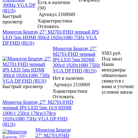
Есть в наличии
(50)
Артикул
2168949
Быстрый
Характеристики
просмотр
Отложить
Монитор Бештау 27" М2701/FHD черный IPS
LED 5ms HDMI 300cd 1920x1080 75Hz VGA
DP FHD (RUS)
Монитор Бештау 27"
9583
руб.
М2701/FHD черный
Под заказ
IPS LED 5ms HDMI
Наши
300cd 1920x1080 75Hz
менеджеры
VGA DP FHD (RUS)
обязательно
Нет в наличии
свяжутся с
Артикул
2110069
Быстрый просмотр
вами и уточнят
Характеристики
условия заказа
Отложить
Монитор Бештау 27" М2701/FHD
черный IPS LED 5ms 16:9 HDMI
1000:1 250cd 178гр/178гр
1920x1080 75Hz VGA DP FHD
(RUS)
Монитор Бештау
27" М2701/FHD