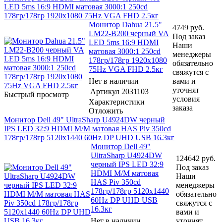
LED 5ms 16:9 HDMI матовая 3000:1 250cd
178гр/178гр 1920x1080 75Hz VGA FHD 2.5кг
Монитор Dahua 21.5"
4749
руб.
LM22-B200 черный VA
Под заказ
LED 5ms 16:9 HDMI
Наши
матовая 3000:1 250cd
менеджеры
178гр/178гр 1920x1080
обязательно
75Hz VGA FHD 2.5кг
свяжутся с
Нет в наличии
вами и
уточнят
Артикул
2031103
Быстрый просмотр
условия
Характеристики
заказа
Отложить
Монитор Dell 49" UltraSharp U4924DW черный
IPS LED 32:9 HDMI M/M матовая HAS Piv 350cd
178гр/178гр 5120x1440 60Hz DP UHD USB 16.3кг
Монитор Dell 49"
UltraSharp U4924DW
124642
руб.
черный IPS LED 32:9
Под заказ
HDMI M/M матовая
Наши
HAS Piv 350cd
менеджеры
178гр/178гр 5120x1440
обязательно
60Hz DP UHD USB
свяжутся с
16.3кг
вами и
Нет в наличии
уточнят