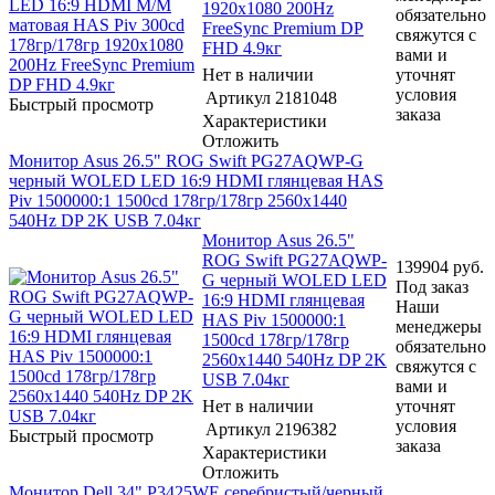
1920x1080 200Hz
обязательно
FreeSync Premium DP
свяжутся с
FHD 4.9кг
вами и
Нет в наличии
уточнят
условия
Артикул
2181048
Быстрый просмотр
заказа
Характеристики
Отложить
Монитор Asus 26.5" ROG Swift PG27AQWP-G
черный WOLED LED 16:9 HDMI глянцевая HAS
Piv 1500000:1 1500cd 178гр/178гр 2560x1440
540Hz DP 2K USB 7.04кг
Монитор Asus 26.5"
ROG Swift PG27AQWP-
139904
руб.
G черный WOLED LED
Под заказ
16:9 HDMI глянцевая
Наши
HAS Piv 1500000:1
менеджеры
1500cd 178гр/178гр
обязательно
2560x1440 540Hz DP 2K
свяжутся с
USB 7.04кг
вами и
Нет в наличии
уточнят
условия
Артикул
2196382
Быстрый просмотр
заказа
Характеристики
Отложить
Монитор Dell 34" P3425WE серебристый/черный