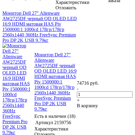
заказа
Характеристики
Отложить
Монитор Dell 27" Alienware
AW2725DF черный QD OLED LED
16:9 HDMI матовая HAS Piv
1500000:1 1000cd 178гр/178гр
2560x1440 360Hz FreeSync Premium
Pro DP 2K USB 9.79кг
Монитор Dell 27"
Alienware
AW2725DF черный
QD OLED LED 16:9
HDMI матовая HAS
Piv 1500000:1
74716
руб.
1000cd 178гр/178гр
-
2560x1440 360Hz
FreeSync Premium
+
Pro DP 2K USB
В корзину
9.79кг
Есть в наличии (18)
Артикул
2159756
Характеристики
Отложить