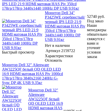
IPS LED 21:9 HDMI матовая HAS Piv 350cd
178гр/178гр 3440x1440 100Hz DP USB 9.91кг
Монитор Dell 34"
52740
руб.
P3425WE серебристый/
Под заказ
черный IPS LED 21:9
Наши
HDMI матовая HAS Piv
менеджеры
350cd 178гр/178гр
обязательно
3440x1440 100Hz DP
свяжутся с
USB 9.91кг
вами и
Нет в наличии
уточнят
Артикул
2159722
Быстрый просмотр
условия
Характеристики
заказа
Отложить
Монитор Dell 32" Alienware
AW3225QF белый QD OLED LED
16:9 HDMI матовая HAS Piv 1000cd
178гр/178гр 3840x2160 240Hz G-
Sync DP 4K USB 9.35кг
Монитор Dell 32"
Alienware
AW3225QF белый
QD OLED LED 16:9
HDMI матовая HAS