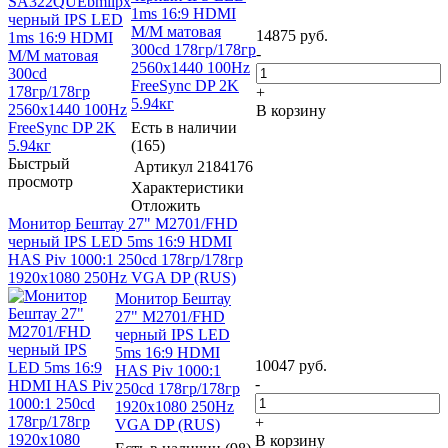
1ms 16:9 HDMI
M/M матовая
14875
руб.
300cd 178гр/178гр
-
2560x1440 100Hz
FreeSync DP 2K
+
5.94кг
В корзину
Есть в наличии
(165)
Быстрый
Артикул
2184176
просмотр
Характеристики
Отложить
Монитор Бештау 27" М2701/FHD
черный IPS LED 5ms 16:9 HDMI
HAS Piv 1000:1 250cd 178гр/178гр
1920x1080 250Hz VGA DP (RUS)
Монитор Бештау
27" М2701/FHD
черный IPS LED
5ms 16:9 HDMI
10047
руб.
HAS Piv 1000:1
-
250cd 178гр/178гр
1920x1080 250Hz
+
VGA DP (RUS)
В корзину