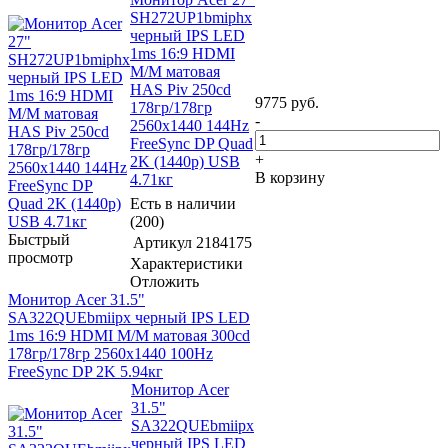
SH272UP1bmiphx
черный IPS LED
1ms 16:9 HDMI
M/M матовая
HAS Piv 250cd
9775
руб.
178гр/178гр
-
2560x1440 144Hz
FreeSync DP Quad
+
2K (1440p) USB
В корзину
4.71кг
Есть в наличии
(200)
Быстрый
Артикул
2184175
просмотр
Характеристики
Отложить
Монитор Acer 31.5"
SA322QUEbmiipx черный IPS LED
1ms 16:9 HDMI M/M матовая 300cd
178гр/178гр 2560x1440 100Hz
FreeSync DP 2K 5.94кг
Монитор Acer
31.5"
SA322QUEbmiipx
черный IPS LED