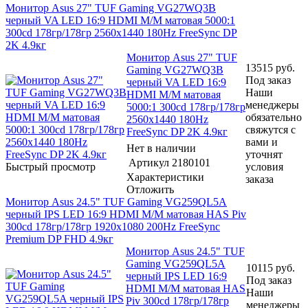
Монитор Asus 27" TUF Gaming VG27WQ3B
черный VA LED 16:9 HDMI M/M матовая 5000:1
300cd 178гр/178гр 2560x1440 180Hz FreeSync DP
2K 4.9кг
Монитор Asus 27" TUF
13515
руб.
Gaming VG27WQ3B
Под заказ
черный VA LED 16:9
Наши
HDMI M/M матовая
менеджеры
5000:1 300cd 178гр/178гр
обязательно
2560x1440 180Hz
свяжутся с
FreeSync DP 2K 4.9кг
вами и
Нет в наличии
уточнят
Артикул
2180101
Быстрый просмотр
условия
Характеристики
заказа
Отложить
Монитор Asus 24.5" TUF Gaming VG259QL5A
черный IPS LED 16:9 HDMI M/M матовая HAS Piv
300cd 178гр/178гр 1920x1080 200Hz FreeSync
Premium DP FHD 4.9кг
Монитор Asus 24.5" TUF
Gaming VG259QL5A
10115
руб.
черный IPS LED 16:9
Под заказ
HDMI M/M матовая HAS
Наши
Piv 300cd 178гр/178гр
менеджеры