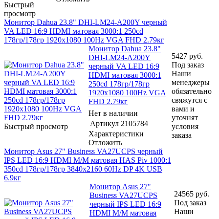
Быстрый
просмотр
Монитор Dahua 23.8" DHI-LM24-A200Y черный
VA LED 16:9 HDMI матовая 3000:1 250cd
178гр/178гр 1920x1080 100Hz VGA FHD 2.79кг
Монитор Dahua 23.8"
5427
руб.
DHI-LM24-A200Y
Под заказ
черный VA LED 16:9
Наши
HDMI матовая 3000:1
менеджеры
250cd 178гр/178гр
обязательно
1920x1080 100Hz VGA
свяжутся с
FHD 2.79кг
вами и
Нет в наличии
уточнят
Артикул
2105784
Быстрый просмотр
условия
Характеристики
заказа
Отложить
Монитор Asus 27" Business VA27UCPS черный
IPS LED 16:9 HDMI M/M матовая HAS Piv 1000:1
350cd 178гр/178гр 3840x2160 60Hz DP 4K USB
6.9кг
Монитор Asus 27"
24565
руб.
Business VA27UCPS
Под заказ
черный IPS LED 16:9
Наши
HDMI M/M матовая