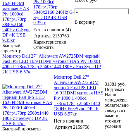
110076
руб.
Piv 1000cd
-
178гр/178гр
3840x2160 240Hz G-
+
Sync DP 4K USB
В корзину
9.35кг
Есть в наличии (4)
Артикул
2159763
Характеристики
Быстрый
Отложить
просмотр
Монитор Dell 27" Alienware AW2725DM черный
Fast IPS LED 16:9 HDMI матовая HAS Piv 1000:1
400cd 178гр/178гр 2560x1440 180Hz FreeSync DP
2K USB 6.57кг
Монитор Dell 27"
Alienware AW2725DM
31881
руб.
черный Fast IPS LED
Под заказ
16:9 HDMI матовая HAS
Наши
Piv 1000:1 400cd
менеджеры
178гр/178гр 2560x1440
обязательно
180Hz FreeSync DP 2K
свяжутся с
USB 6.57кг
вами и
Нет в наличии
уточнят
условия
Артикул
2159758
Быстрый просмотр