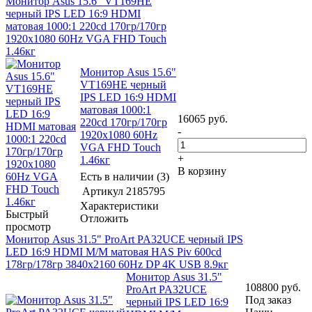
Монитор Asus 15.6" VT169HE
черный IPS LED 16:9 HDMI
матовая 1000:1 220cd 170гр/170гр
1920x1080 60Hz VGA FHD Touch
1.46кг
Монитор Asus 15.6"
VT169HE черный
IPS LED 16:9 HDMI
матовая 1000:1
16065
руб.
220cd 170гр/170гр
-
1920x1080 60Hz
VGA FHD Touch
+
1.46кг
В корзину
Есть в наличии (3)
Артикул
2185795
Характеристики
Быстрый
Отложить
просмотр
Монитор Asus 31.5" ProArt PA32UCE черный IPS
LED 16:9 HDMI M/M матовая HAS Piv 600cd
178гр/178гр 3840x2160 60Hz DP 4K USB 8.9кг
Монитор Asus 31.5"
108800
руб.
ProArt PA32UCE
Под заказ
черный IPS LED 16:9