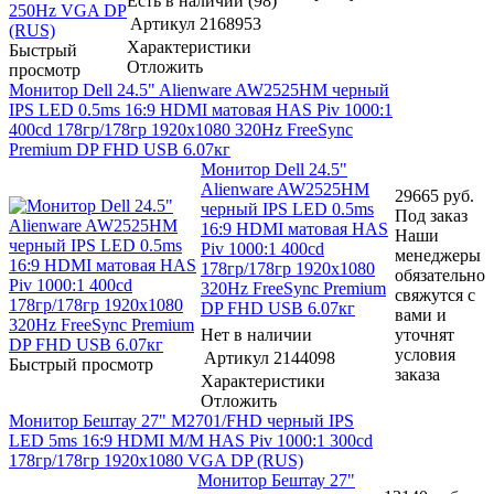
Есть в наличии (98)
Артикул
2168953
Характеристики
Быстрый
Отложить
просмотр
Монитор Dell 24.5" Alienware AW2525HM черный
IPS LED 0.5ms 16:9 HDMI матовая HAS Piv 1000:1
400cd 178гр/178гр 1920x1080 320Hz FreeSync
Premium DP FHD USB 6.07кг
Монитор Dell 24.5"
Alienware AW2525HM
29665
руб.
черный IPS LED 0.5ms
Под заказ
16:9 HDMI матовая HAS
Наши
Piv 1000:1 400cd
менеджеры
178гр/178гр 1920x1080
обязательно
320Hz FreeSync Premium
свяжутся с
DP FHD USB 6.07кг
вами и
Нет в наличии
уточнят
условия
Артикул
2144098
Быстрый просмотр
заказа
Характеристики
Отложить
Монитор Бештау 27" М2701/FHD черный IPS
LED 5ms 16:9 HDMI M/M HAS Piv 1000:1 300cd
178гр/178гр 1920x1080 VGA DP (RUS)
Монитор Бештау 27"