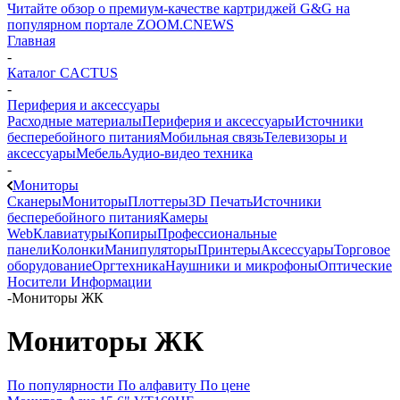
Читайте обзор о премиум-качестве картриджей G&G на
популярном портале ZOOM.CNEWS
Главная
-
Каталог CACTUS
-
Периферия и аксессуары
Расходные материалы
Периферия и аксессуары
Источники
бесперебойного питания
Мобильная связь
Телевизоры и
аксессуары
Мебель
Аудио-видео техника
-
Мониторы
Сканеры
Мониторы
Плоттеры
3D Печать
Источники
бесперебойного питания
Камеры
Web
Клавиатуры
Копиры
Профессиональные
панели
Колонки
Манипуляторы
Принтеры
Аксессуары
Торговое
оборудование
Оргтехника
Наушники и микрофоны
Оптические
Носители Информации
-
Мониторы ЖК
Мониторы ЖК
По популярности
По алфавиту
По цене