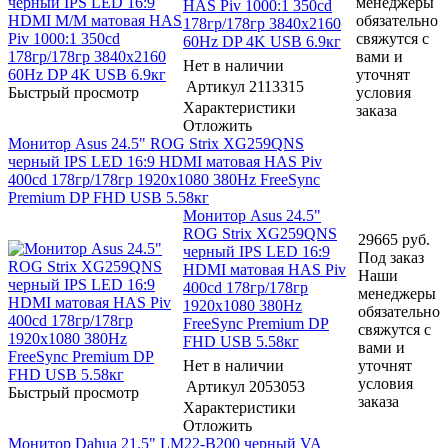
менеджеры
HAS Piv 1000:1 350cd
обязательно
178гр/178гр 3840x2160
свяжутся с
60Hz DP 4K USB 6.9кг
вами и
Нет в наличии
уточнят
Артикул
2113315
Быстрый просмотр
условия
Характеристики
заказа
Отложить
Монитор Asus 24.5" ROG Strix XG259QNS
черный IPS LED 16:9 HDMI матовая HAS Piv
400cd 178гр/178гр 1920x1080 380Hz FreeSync
Premium DP FHD USB 5.58кг
Монитор Asus 24.5"
ROG Strix XG259QNS
29665
руб.
черный IPS LED 16:9
Под заказ
HDMI матовая HAS Piv
Наши
400cd 178гр/178гр
менеджеры
1920x1080 380Hz
обязательно
FreeSync Premium DP
свяжутся с
FHD USB 5.58кг
вами и
Нет в наличии
уточнят
условия
Артикул
2053053
Быстрый просмотр
заказа
Характеристики
Отложить
Монитор Dahua 21.5" LM22-B200 черный VA