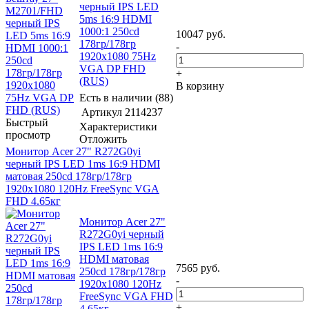
черный IPS LED
5ms 16:9 HDMI
1000:1 250cd
10047
руб.
178гр/178гр
-
1920x1080 75Hz
VGA DP FHD
+
(RUS)
В корзину
Есть в наличии (88)
Артикул
2114237
Быстрый
Характеристики
просмотр
Отложить
Монитор Acer 27" R272G0yi
черный IPS LED 1ms 16:9 HDMI
матовая 250cd 178гр/178гр
1920x1080 120Hz FreeSync VGA
FHD 4.65кг
Монитор Acer 27"
R272G0yi черный
IPS LED 1ms 16:9
HDMI матовая
7565
руб.
250cd 178гр/178гр
-
1920x1080 120Hz
FreeSync VGA FHD
+
4.65кг