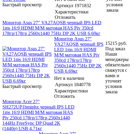
Быстрый просмотр
условия
Артикул
1971832
заказа
Характеристики
Отложить
Монитор Asus 27" VA27AQSB черный IPS LED
1ms 16:9 HDMI M/M матовая HAS Piv 350cd
178гр/178гр 2560x1440 75Hz DP 2K USB 6.69кг
Монитор Asus 27"
15215
руб.
VA27AQSB черный IPS
Под заказ
LED 1ms 16:9 HDMI
Наши
M/M матовая HAS Piv
менеджеры
350cd 178гр/178гр
обязательно
2560x1440 75Hz DP 2K
свяжутся с
USB 6.69кг
вами и
Нет в наличии
уточнят
Артикул
1840778
Быстрый просмотр
условия
Характеристики
заказа
Отложить
Монитор Acer 27"
SH272UP1bmiphx черный IPS LED
1ms 16:9 HDMI M/M матовая HAS
Piv 250cd 178гр/178гр 2560x1440
144Hz FreeSync DP Quad 2K
(1440p) USB 4.71кг
Монитор Acer 27"