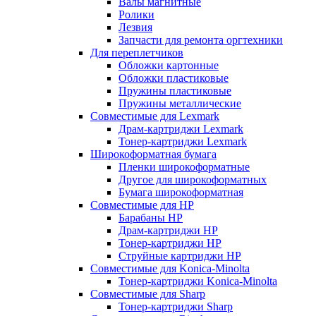
Валы магнитные
Ролики
Лезвия
Запчасти для ремонта оргтехники
Для переплетчиков
Обложки картонные
Обложки пластиковые
Пружины пластиковые
Пружины металлические
Совместимые для Lexmark
Драм-картриджи Lexmark
Тонер-картриджи Lexmark
Широкоформатная бумага
Пленки широкоформатные
Другое для широкоформатных
Бумага широкоформатная
Совместимые для HP
Барабаны HP
Драм-картриджи HP
Тонер-картриджи HP
Струйные картриджи HP
Совместимые для Konica-Minolta
Тонер-картриджи Konica-Minolta
Совместимые для Sharp
Тонер-картриджи Sharp