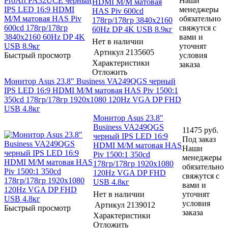
Наши
HDMI M/M матовая
менеджеры
HAS Piv 600cd
обязательно
178гр/178гр 3840x2160
свяжутся с
60Hz DP 4K USB 8.9кг
вами и
Нет в наличии
уточнят
Артикул
2135605
Быстрый просмотр
условия
Характеристики
заказа
Отложить
Монитор Asus 23.8" Business VA249QGS черный
IPS LED 16:9 HDMI M/M матовая HAS Piv 1500:1
350cd 178гр/178гр 1920x1080 120Hz VGA DP FHD
USB 4.8кг
Монитор Asus 23.8"
Business VA249QGS
11475
руб.
черный IPS LED 16:9
Под заказ
HDMI M/M матовая HAS
Наши
Piv 1500:1 350cd
менеджеры
178гр/178гр 1920x1080
обязательно
120Hz VGA DP FHD
свяжутся с
USB 4.8кг
вами и
Нет в наличии
уточнят
условия
Артикул
2139012
Быстрый просмотр
заказа
Характеристики
Отложить