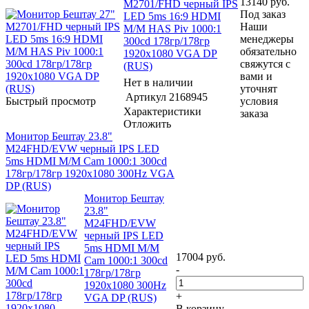
13140
руб.
М2701/FHD черный IPS
Под заказ
LED 5ms 16:9 HDMI
Наши
M/M HAS Piv 1000:1
менеджеры
300cd 178гр/178гр
обязательно
1920x1080 VGA DP
свяжутся с
(RUS)
вами и
Нет в наличии
уточнят
Артикул
2168945
Быстрый просмотр
условия
Характеристики
заказа
Отложить
Монитор Бештау 23.8"
М24FHD/EVW черный IPS LED
5ms HDMI M/M Cam 1000:1 300cd
178гр/178гр 1920x1080 300Hz VGA
DP (RUS)
Монитор Бештау
23.8"
М24FHD/EVW
черный IPS LED
5ms HDMI M/M
17004
руб.
Cam 1000:1 300cd
-
178гр/178гр
1920x1080 300Hz
+
VGA DP (RUS)
В корзину