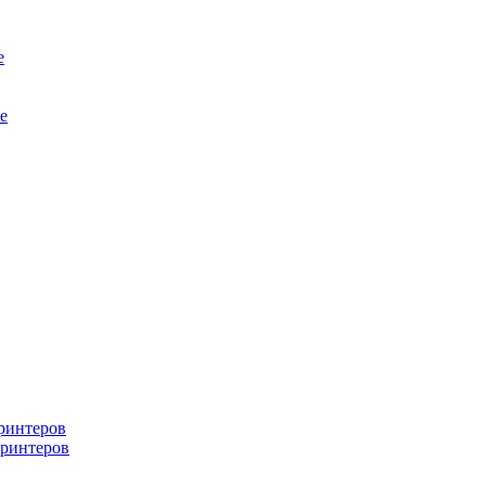
е
е
ринтеров
ринтеров