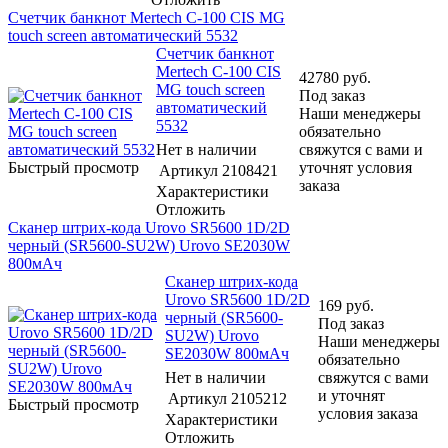
Счетчик банкнот Mertech C-100 CIS MG
touch screen автоматический 5532
Счетчик банкнот
Mertech C-100 CIS
42780
руб.
MG touch screen
Под заказ
автоматический
Наши менеджеры
5532
обязательно
Нет в наличии
свяжутся с вами и
Быстрый просмотр
уточнят условия
Артикул
2108421
заказа
Характеристики
Отложить
Сканер штрих-кода Urovo SR5600 1D/2D
черный (SR5600-SU2W) Urovo SE2030W
800мАч
Сканер штрих-кода
Urovo SR5600 1D/2D
169
руб.
черный (SR5600-
Под заказ
SU2W) Urovo
Наши менеджеры
SE2030W 800мАч
обязательно
Нет в наличии
свяжутся с вами
и уточнят
Артикул
2105212
Быстрый просмотр
условия заказа
Характеристики
Отложить