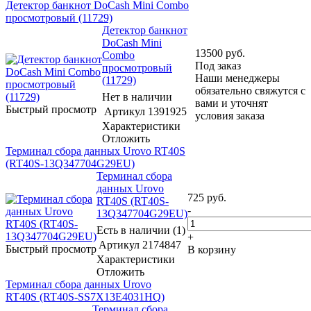
Детектор банкнот DoCash Mini Combo
просмотровый (11729)
Детектор банкнот
DoCash Mini
13500
руб.
Combo
Под заказ
просмотровый
Наши менеджеры
(11729)
обязательно свяжутся с
Нет в наличии
вами и уточнят
Быстрый просмотр
Артикул
1391925
условия заказа
Характеристики
Отложить
Терминал сбора данных Urovo RT40S
(RT40S-13Q347704G29EU)
Терминал сбора
данных Urovo
725
руб.
RT40S (RT40S-
-
13Q347704G29EU)
Есть в наличии (1)
+
Артикул
2174847
Быстрый просмотр
В корзину
Характеристики
Отложить
Терминал сбора данных Urovo
RT40S (RT40S-SS7X13E4031HQ)
Терминал сбора