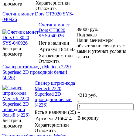
Характеристики
просмотр
Отложить
Счетчик монет Dors CT3020 SYS-
040926
Счетчик монет
39000
руб.
Dors CT3020
Под заказ
SYS-040926
Наши менеджеры
Нет в наличии
обязательно свяжутся с
Быстрый
Артикул
1843543
вами и уточнят условия
просмотр
Характеристики
заказа
Отложить
Сканер штрих-кода Mertech 2220
Superlead 2D проводной белый
(4226)
Сканер штрих-кода
Mertech 2220
Superlead 2D
4210
руб.
проводной белый
-
(4226)
Есть в наличии (25)
+
В корзину
Артикул
2166414
Быстрый
Характеристики
просмотр
Отложить
Терминал сбора данных Meferi