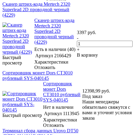
Сканер штрих-кода Mertech 2320
Superlead 2D проводной черный
(4229)
Сканер штрих-кода
Mertech 2320
Superlead 2D
3397
руб.
проводной черный
-
(4229)
Есть в наличии (40)
+
В корзину
Артикул
2166429
Быстрый
Характеристики
просмотр
Отложить
Сортировщик монет Dors CT3010
рублевый SYS-040145
Сортировщик
монет Dors
12398,99
руб.
CT3010 рублевый
Под заказ
SYS-040145
Наши менеджеры
Нет в наличии
обязательно свяжутся с
вами и уточнят условия
Артикул
1113945
Быстрый просмотр
заказа
Характеристики
Отложить
Терминал сбора данных Urovo DT50