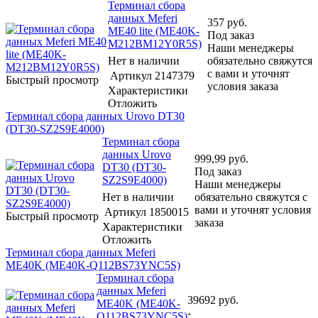
Терминал сбора
данных Meferi
357
руб.
ME40 lite (ME40K-
Под заказ
M212BM12Y0R5S)
Наши менеджеры
Нет в наличии
обязательно свяжутся
с вами и уточнят
Артикул
2147379
Быстрый просмотр
условия заказа
Характеристики
Отложить
Терминал сбора данных Urovo DT30
(DT30-SZ2S9E4000)
Терминал сбора
данных Urovo
999,99
руб.
DT30 (DT30-
Под заказ
SZ2S9E4000)
Наши менеджеры
Нет в наличии
обязательно свяжутся с
вами и уточнят условия
Артикул
1850015
Быстрый просмотр
заказа
Характеристики
Отложить
Терминал сбора данных Meferi
ME40K (ME40K-Q112BS73YNC5S)
Терминал сбора
данных Meferi
39692
руб.
ME40K (ME40K-
-
Q112BS73YNC5S)