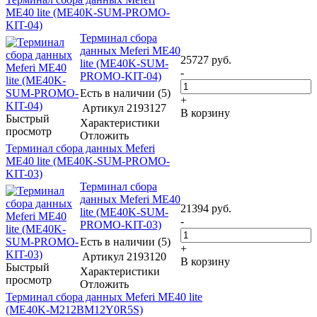
ME40 lite (ME40K-SUM-PROMO-
KIT-04)
Терминал сбора
данных Meferi ME40
25727
руб.
lite (ME40K-SUM-
-
PROMO-KIT-04)
Есть в наличии (5)
+
Артикул
2193127
В корзину
Быстрый
Характеристики
просмотр
Отложить
Терминал сбора данных Meferi
ME40 lite (ME40K-SUM-PROMO-
KIT-03)
Терминал сбора
данных Meferi ME40
21394
руб.
lite (ME40K-SUM-
-
PROMO-KIT-03)
Есть в наличии (5)
+
Артикул
2193120
В корзину
Быстрый
Характеристики
просмотр
Отложить
Терминал сбора данных Meferi ME40 lite
(ME40K-M212BM12Y0R5S)