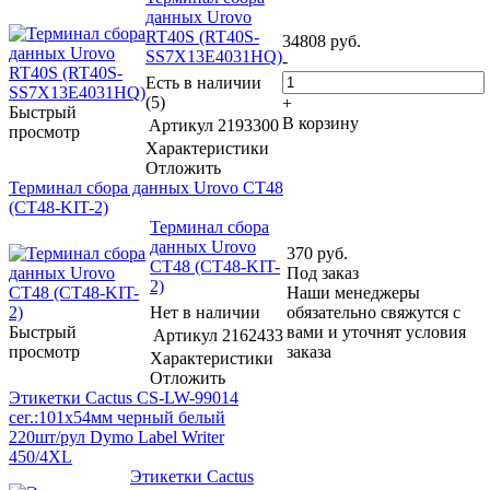
данных Urovo
RT40S (RT40S-
34808
руб.
SS7X13E4031HQ)
-
Есть в наличии
(5)
+
Быстрый
В корзину
Артикул
2193300
просмотр
Характеристики
Отложить
Терминал сбора данных Urovo CT48
(CT48-KIT-2)
Терминал сбора
данных Urovo
370
руб.
CT48 (CT48-KIT-
Под заказ
2)
Наши менеджеры
Нет в наличии
обязательно свяжутся с
Быстрый
вами и уточнят условия
Артикул
2162433
просмотр
заказа
Характеристики
Отложить
Этикетки Cactus CS-LW-99014
сег.:101x54мм черный белый
220шт/рул Dymo Label Writer
450/4XL
Этикетки Cactus