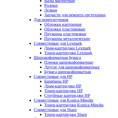
Валы магнитные
Ролики
Лезвия
Запчасти для ремонта оргтехники
Для переплетчиков
Обложки картонные
Обложки пластиковые
Пружины пластиковые
Пружины металлические
Совместимые для Lexmark
Драм-картриджи Lexmark
Тонер-картриджи Lexmark
Широкоформатная бумага
Пленки широкоформатные
Другое для широкоформатных
Бумага широкоформатная
Совместимые для HP
Барабаны HP
Драм-картриджи HP
Тонер-картриджи HP
Струйные картриджи HP
Совместимые для Konica-Minolta
Тонер-картриджи Konica-Minolta
Совместимые для Sharp
Тонер-картриджи Sharp