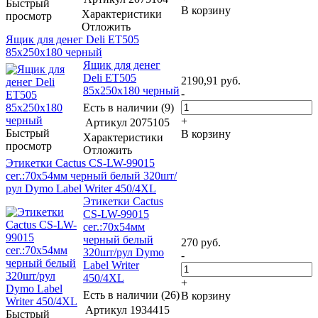
Быстрый
В корзину
Характеристики
просмотр
Отложить
Ящик для денег Deli ET505
85x250x180 черный
Ящик для денег
Deli ET505
2190,91
руб.
85x250x180 черный
-
Есть в наличии (9)
+
Артикул
2075105
Быстрый
В корзину
Характеристики
просмотр
Отложить
Этикетки Cactus CS-LW-99015
сег.:70x54мм черный белый 320шт/
рул Dymo Label Writer 450/4XL
Этикетки Cactus
CS-LW-99015
сег.:70x54мм
черный белый
270
руб.
320шт/рул Dymo
-
Label Writer
450/4XL
+
Есть в наличии (26)
В корзину
Артикул
1934415
Быстрый