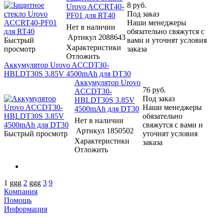
8
руб.
Urovo ACCRT40-
Под заказ
PF01 для RT40
Наши менеджеры
Нет в наличии
обязательно свяжутся с
Артикул
2088643
Быстрый
вами и уточнят условия
Характеристики
просмотр
заказа
Отложить
Аккумулятор Urovo ACCDT30-
HBLDT30S 3.85V 4500mAh для DT30
Аккумулятор Urovo
76
руб.
ACCDT30-
Под заказ
HBLDT30S 3.85V
Наши менеджеры
4500mAh для DT30
обязательно
Нет в наличии
свяжутся с вами и
Артикул
1850502
Быстрый просмотр
уточнят условия
Характеристики
заказа
Отложить
1
ggg
2
ggg
3
9
Компания
Помощь
Информация