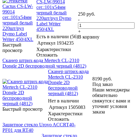
CS-LW-99014
сег.:101x54мм
черный белый
250
руб.
220шт/рул Dymo
-
Label Writer
450/4XL
+
Есть в наличии (56)
В корзину
Артикул
1934235
Быстрый
Характеристики
просмотр
Отложить
Сканер штрих-кода Mertech CL-2310
Dongle 2D беспроводной черный (4812)
Сканер штрих-кода
Mertech CL-2310
8190
руб.
Dongle 2D
Под заказ
беспроводной
Наши менеджеры
черный (4812)
обязательно
Нет в наличии
свяжутся с вами и
уточнят условия
Артикул
1505083
Быстрый просмотр
заказа
Характеристики
Отложить
Защитное стекло Urovo ACCRT40-
PF01 для RT40
Защитное стекло