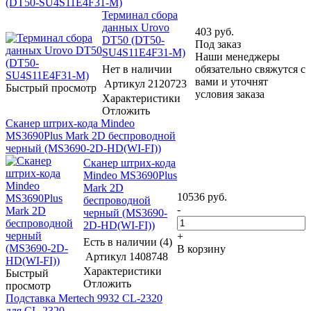
(DT50-SU4S11E4F31-M)
Терминал сбора
данных Urovo
403
руб.
DT50 (DT50-
Под заказ
SU4S11E4F31-M)
Наши менеджеры
Нет в наличии
обязательно свяжутся с
вами и уточнят
Артикул
2120723
Быстрый просмотр
условия заказа
Характеристики
Отложить
Сканер штрих-кода Mindeo
MS3690Plus Mark 2D беспроводной
черный (MS3690-2D-HD(WI-FI))
Сканер штрих-кода
Mindeo MS3690Plus
Mark 2D
10536
руб.
беспроводной
-
черный (MS3690-
2D-HD(WI-FI))
+
Есть в наличии (4)
В корзину
Артикул
1408748
Характеристики
Быстрый
Отложить
просмотр
Подставка Mertech 9932 CL-2320
для CL-2320