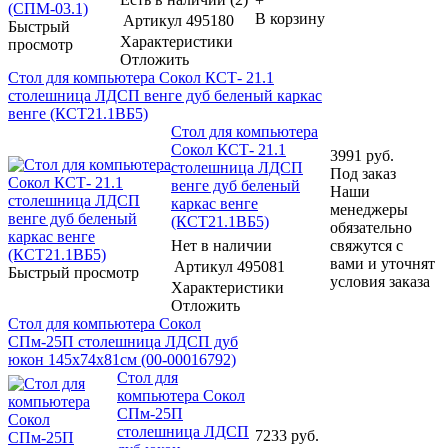
+
В корзину
Артикул
495180
Быстрый
Характеристики
просмотр
Отложить
Стол для компьютера Сокол КСТ- 21.1
столешница ЛДСП венге дуб беленый каркас
венге (КСТ21.1ВБ5)
Стол для компьютера
Сокол КСТ- 21.1
3991
руб.
столешница ЛДСП
Под заказ
венге дуб беленый
Наши
каркас венге
менеджеры
(КСТ21.1ВБ5)
обязательно
Нет в наличии
свяжутся с
вами и уточнят
Артикул
495081
Быстрый просмотр
условия заказа
Характеристики
Отложить
Стол для компьютера Сокол
СПм-25П столешница ЛДСП дуб
юкон 145x74x81см (00-00016792)
Стол для
компьютера Сокол
СПм-25П
столешница ЛДСП
7233
руб.