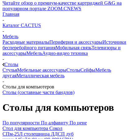
Читайте обзор о премиум-качестве картриджей G&G на
популярном портале ZOOM.CNEWS
Главная
-
Каталог CACTUS
-
Мебель
Расходные материалы
Периферия и аксессуары
Источники
бесперебойного питания
Мобильная связь
Телевизоры и
аксессуары
Мебель
Аудио-видео техника
-
Столы
Стулья
Мебельные аксессуары
Столы
Сейфы
Мебель
другая
Металлическая мебель
-
Столы для компьютеров
Столы (составные части бандлов)
Столы для компьютеров
По популярности
По алфавиту
По цене
Стол для компьютера Сокол
СПм-25Л столешница ЛДСП дуб