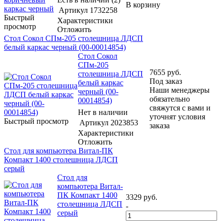
В корзину
Артикул
1732258
Быстрый
Характеристики
просмотр
Отложить
Стол Сокол СПм-205 столешница ЛДСП
белый каркас черный (00-00014854)
Стол Сокол
СПм-205
7655
руб.
столешница ЛДСП
Под заказ
белый каркас
Наши менеджеры
черный (00-
обязательно
00014854)
свяжутся с вами и
Нет в наличии
уточнят условия
Быстрый просмотр
Артикул
2023853
заказа
Характеристики
Отложить
Стол для компьютера Витал-ПК
Компакт 1400 столешница ЛДСП
серый
Стол для
компьютера Витал-
ПК Компакт 1400
3329
руб.
столешница ЛДСП
-
серый