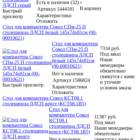
Есть в наличии (32)
+
В корзину
Артикул
1444181
Быстрый
Характеристики
просмотр
Отложить
Стол для компьютера Сокол СПм-25 П
столешница ЛДСП белый 145x74x81см (00-
00010621)
Стол для компьютера
7334
руб.
Сокол СПм-25 П
Под заказ
столешница ЛДСП
Наши
белый 145x74x81см
менеджеры
(00-00010621)
обязательно
Нет в наличии
свяжутся с вами
Артикул
1586824
и уточнят
Быстрый просмотр
Характеристики
условия заказа
Отложить
Стол для компьютера Сокол КСТ08.1
столешница ЛДСП венге (КСТ08.1В5)
Стол для
компьютера Сокол
11387
руб.
КСТ08.1
Под заказ
столешница ЛДСП
Наши менеджеры
венге (КСТ08.1В5)
обязательно
Нет в наличии
свяжутся с вами и