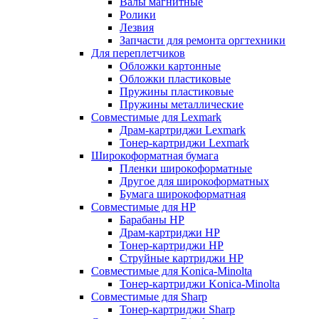
Валы магнитные
Ролики
Лезвия
Запчасти для ремонта оргтехники
Для переплетчиков
Обложки картонные
Обложки пластиковые
Пружины пластиковые
Пружины металлические
Совместимые для Lexmark
Драм-картриджи Lexmark
Тонер-картриджи Lexmark
Широкоформатная бумага
Пленки широкоформатные
Другое для широкоформатных
Бумага широкоформатная
Совместимые для HP
Барабаны HP
Драм-картриджи HP
Тонер-картриджи HP
Струйные картриджи HP
Совместимые для Konica-Minolta
Тонер-картриджи Konica-Minolta
Совместимые для Sharp
Тонер-картриджи Sharp