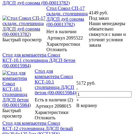
ЛДСП дуб сонома (00-00013782)
Стол Сокол СП-17
4149
руб.
складн. столешница
Под заказ
ЛДСП дуб сонома
Наши менеджеры
(00-00013782)
обязательно
Нет в наличии
свяжутся с вами и
Артикул
2095522
Быстрый просмотр
уточнят условия
Характеристики
заказа
Отложить
Стол для компьютера Сокол
КСТ-10.1 столешница ЛДСП бетон
(00-00015984)
Стол для
компьютера Сокол
КСТ-10.1
5172
руб.
столешница ЛДСП
-
бетон (00-00015984)
Есть в наличии (2)
+
В корзину
Артикул
2098015
Быстрый
Характеристики
просмотр
Отложить
Стол для компьютера Сокол
КСТ-12 столешница ЛДСП белый
60x29.6x125.5см (КСТ12Б6)