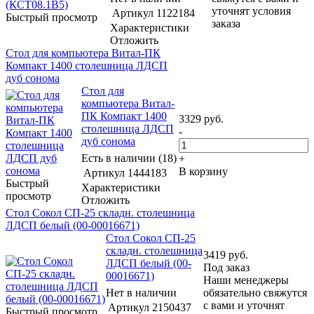
уточнят условия
Артикул
1122184
Быстрый просмотр
заказа
Характеристики
Отложить
Стол для компьютера Витал-ПК
Компакт 1400 столешница ЛДСП
дуб сонома
Стол для
компьютера Витал-
ПК Компакт 1400
3329
руб.
столешница ЛДСП
-
дуб сонома
Есть в наличии (18)
+
В корзину
Артикул
1444183
Быстрый
Характеристики
просмотр
Отложить
Стол Сокол СП-25 складн. столешница
ЛДСП белый (00-00016671)
Стол Сокол СП-25
складн. столешница
3419
руб.
ЛДСП белый (00-
Под заказ
00016671)
Наши менеджеры
Нет в наличии
обязательно свяжутся
с вами и уточнят
Артикул
2150437
Быстрый просмотр