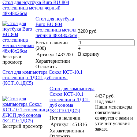
Стол для ноутбука Buro BU-804
столешница металл черный
48x48x26см
Стол для ноутбука
Buro BU-804
столешница металл
3200
руб.
черный 48x48x26см
-
Есть в наличии
(200)
+
В корзину
Артикул
1437200
Быстрый
Характеристики
просмотр
Отложить
Стол для компьютера Сокол КСТ-10.1
столешница ЛДСП дуб сонома
(КСТ10.1ДС5)
Стол для компьютера
Сокол КСТ-10.1
4437
руб.
столешница ЛДСП
Под заказ
дуб сонома
Наши менеджеры
(КСТ10.1ДС5)
обязательно
Нет в наличии
свяжутся с вами и
уточнят условия
Артикул
1451316
Быстрый просмотр
заказа
Характеристики
Отложить