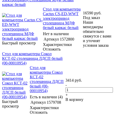
каркас белый
Стол для компьютера
16590
руб.
Cactus CS-ED-WWT
Под заказ
электропривод
Наши
столешница МДФ
менеджеры
белый каркас белый
обязательно
Нет в наличии
свяжутся с вами
Артикул
1572800
и уточнят
Быстрый просмотр
Характеристики
условия заказа
Отложить
Стол для компьютера Сокол
КСТ-02 столешница ЛДСП белый
(00-00010954)
Стол для
компьютера Сокол
КСТ-02
3414
руб.
столешница ЛДСП
-
белый (00-
00010954)
+
Есть в наличии (4)
В корзину
Быстрый
Артикул
1579708
просмотр
Характеристики
Отложить