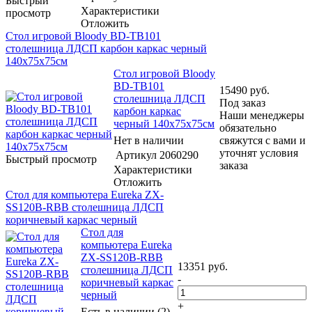
Быстрый
Характеристики
просмотр
Отложить
Стол игровой Bloody BD-TB101
столешница ЛДСП карбон каркас черный
140x75x75см
Стол игровой Bloody
BD-TB101
15490
руб.
столешница ЛДСП
Под заказ
карбон каркас
Наши менеджеры
черный 140x75x75см
обязательно
Нет в наличии
свяжутся с вами и
уточнят условия
Артикул
2060290
Быстрый просмотр
заказа
Характеристики
Отложить
Стол для компьютера Eureka ZX-
SS120B-RBB столешница ЛДСП
коричневый каркас черный
Стол для
компьютера Eureka
ZX-SS120B-RBB
13351
руб.
столешница ЛДСП
-
коричневый каркас
черный
+
Есть в наличии (2)