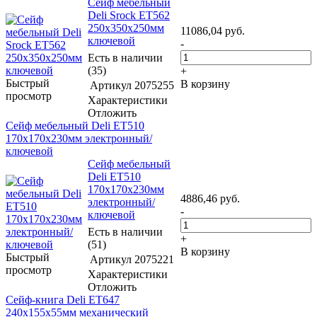
Сейф мебельный
Deli Srock ET562
250x350x250мм
11086,04
руб.
ключевой
-
Есть в наличии
(35)
+
Быстрый
В корзину
Артикул
2075255
просмотр
Характеристики
Отложить
Сейф мебельный Deli ET510
170x170x230мм электронный/
ключевой
Сейф мебельный
Deli ET510
170x170x230мм
4886,46
руб.
электронный/
-
ключевой
Есть в наличии
+
(51)
В корзину
Быстрый
Артикул
2075221
просмотр
Характеристики
Отложить
Сейф-книга Deli ET647
240x155x55мм механический