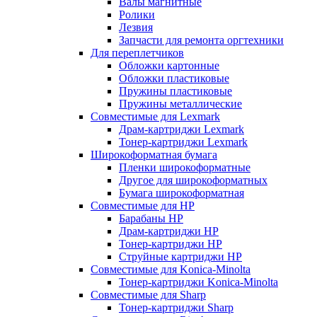
Валы магнитные
Ролики
Лезвия
Запчасти для ремонта оргтехники
Для переплетчиков
Обложки картонные
Обложки пластиковые
Пружины пластиковые
Пружины металлические
Совместимые для Lexmark
Драм-картриджи Lexmark
Тонер-картриджи Lexmark
Широкоформатная бумага
Пленки широкоформатные
Другое для широкоформатных
Бумага широкоформатная
Совместимые для HP
Барабаны HP
Драм-картриджи HP
Тонер-картриджи HP
Струйные картриджи HP
Совместимые для Konica-Minolta
Тонер-картриджи Konica-Minolta
Совместимые для Sharp
Тонер-картриджи Sharp