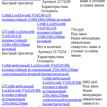
вами и уточнят
Артикул
2173249
Быстрый просмотр
условия заказа
Характеристики
Отложить
Сейф LockSworth VS4530-GN
взломостойкий 2108x180x100мм кодовый
Сейф LockSworth
VS4530-GN
734
руб.
взломостойкий
Под заказ
2108x180x100мм
Наши менеджеры
кодовый
обязательно
Нет в наличии
свяжутся с вами и
уточнят условия
Артикул
2173254
Быстрый просмотр
заказа
Характеристики
Отложить
Сейф мебельный LockSworth VS4529-BK
взломостойкий встраиваемый 250x360x250мм
электронный/ключевой/биометрический
Сейф мебельный
6462
руб.
LockSworth VS4529-BK
Под заказ
взломостойкий
Наши
встраиваемый
менеджеры
250x360x250мм
обязательно
электронный/ключевой/
свяжутся с
биометрический