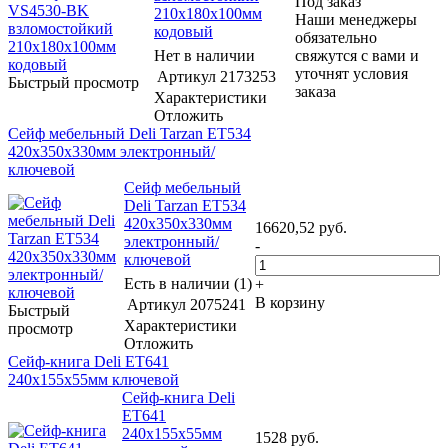
Под заказ
210x180x100мм
Наши менеджеры
кодовый
обязательно
Нет в наличии
свяжутся с вами и
уточнят условия
Артикул
2173253
Быстрый просмотр
заказа
Характеристики
Отложить
Сейф мебельный Deli Tarzan ET534
420x350x330мм электронный/
ключевой
Сейф мебельный
Deli Tarzan ET534
420x350x330мм
16620,52
руб.
электронный/
-
ключевой
Есть в наличии (1)
+
В корзину
Артикул
2075241
Быстрый
Характеристики
просмотр
Отложить
Сейф-книга Deli ET641
240x155x55мм ключевой
Сейф-книга Deli
ET641
240x155x55мм
1528
руб.