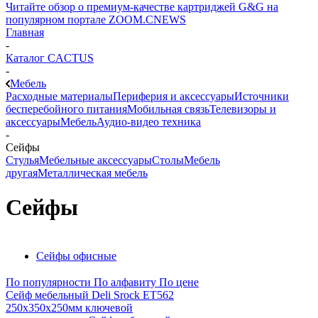
Читайте обзор о премиум-качестве картриджей G&G на
популярном портале ZOOM.CNEWS
Главная
-
Каталог CACTUS
-
Мебель
Расходные материалы
Периферия и аксессуары
Источники
бесперебойного питания
Мобильная связь
Телевизоры и
аксессуары
Мебель
Аудио-видео техника
-
Сейфы
Стулья
Мебельные аксессуары
Столы
Мебель
другая
Металлическая мебель
Сейфы
Сейфы офисные
По популярности
По алфавиту
По цене
Сейф мебельный Deli Srock ET562
250x350x250мм ключевой