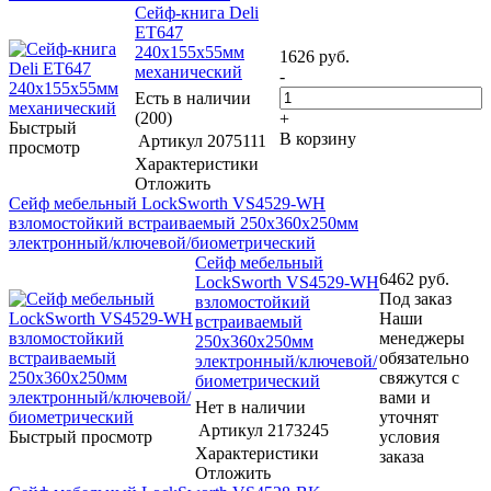
Сейф-книга Deli
ET647
240x155x55мм
1626
руб.
механический
-
Есть в наличии
(200)
+
Быстрый
В корзину
Артикул
2075111
просмотр
Характеристики
Отложить
Сейф мебельный LockSworth VS4529-WH
взломостойкий встраиваемый 250x360x250мм
электронный/ключевой/биометрический
Сейф мебельный
6462
руб.
LockSworth VS4529-WH
Под заказ
взломостойкий
Наши
встраиваемый
менеджеры
250x360x250мм
обязательно
электронный/ключевой/
свяжутся с
биометрический
вами и
Нет в наличии
уточнят
Артикул
2173245
Быстрый просмотр
условия
Характеристики
заказа
Отложить