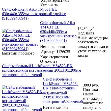
Характеристики
Отложить
Сейф офисный Aiko TM 63T EL
630x440x355мм электронный трейзер
(S10399450941)
Сейф офисный Aiko
TM 63T EL
16439
руб.
630x440x355мм
Под заказ
электронный трейзер
Наши менеджеры
(S10399450941)
обязательно
Нет в наличии
свяжутся с вами и
уточнят условия
Артикул
1126035
Быстрый просмотр
заказа
Характеристики
Отложить
Сейф мебельный LockSworth VS4523-BK
взломостойкий встраиваемый 200x310x200мм
электронный/ключевой
Сейф мебельный
LockSworth VS4523-
3903
руб.
BK взломостойкий
Под заказ
встраиваемый
Наши
200x310x200мм
менеджеры
электронный/ключевой
обязательно
Нет в наличии
свяжутся с