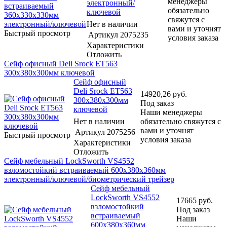
менеджеры
электронный/
обязательно
ключевой
свяжутся с
Нет в наличии
вами и уточнят
Быстрый просмотр
Артикул
2075235
условия заказа
Характеристики
Отложить
Сейф офисный Deli Srock ET563
300x380x300мм ключевой
Сейф офисный
Deli Srock ET563
14920,26
руб.
300x380x300мм
Под заказ
ключевой
Наши менеджеры
Нет в наличии
обязательно свяжутся с
вами и уточнят
Артикул
2075256
Быстрый просмотр
условия заказа
Характеристики
Отложить
Сейф мебельный LockSworth VS4552
взломостойкий встраиваемый 600x380x360мм
электронный/ключевой/биометрический трейзер
Сейф мебельный
LockSworth VS4552
17665
руб.
взломостойкий
Под заказ
встраиваемый
Наши
600x380x360мм