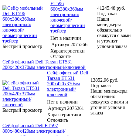
ET596
41245,48
руб.
600x380x360мм
Под заказ
электронный/
Наши
ключевой/
менеджеры
биометрический
обязательно
трейзер
свяжутся с вами
Нет в наличии
и уточнят
Артикул
2075266
Быстрый просмотр
условия заказа
Характеристики
Отложить
Сейф офисный Deli Tarzan ET531
200x420x370мм электронный/ключевой
Сейф офисный Deli
Tarzan ET531
13852,96
руб.
200x420x370мм
Под заказ
электронный/
Наши менеджеры
ключевой
обязательно
Нет в наличии
свяжутся с вами и
уточнят условия
Артикул
2075261
Быстрый просмотр
заказа
Характеристики
Отложить
Сейф офисный Deli ET597
800x480x420мм электронный/