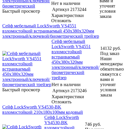
вами и
Нет в наличии
уточнят
Артикул
2173244
Быстрый просмотр
условия
Характеристики
заказа
Отложить
Сейф мебельный LockSworth VS4551
взломостойкий встраиваемый 450x380x320мм
электронный/ключевой/биометрический трейзер
Сейф мебельный
LockSworth VS4551
14132
руб.
взломостойкий
Под заказ
встраиваемый
Наши
450x380x320мм
менеджеры
электронный/ключевой/
обязательно
биометрический
свяжутся с
трейзер
вами и
Нет в наличии
уточнят
Быстрый просмотр
условия
Артикул
2173246
заказа
Характеристики
Отложить
Сейф LockSworth VS4530-BK
взломостойкий 210x180x100мм кодовый
Сейф LockSworth
VS4530-BK
746
руб.
взломостойкий