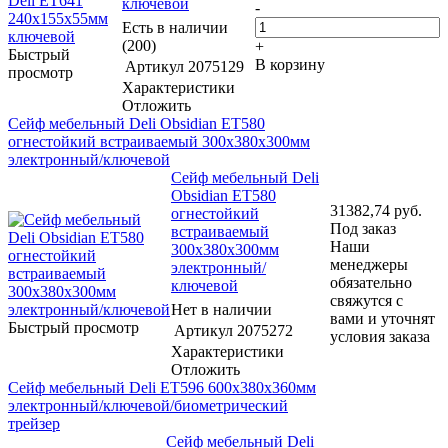
ключевой
-
Есть в наличии
(200)
+
Быстрый
В корзину
Артикул
2075129
просмотр
Характеристики
Отложить
Сейф мебельный Deli Obsidian ET580
огнестойкий встраиваемый 300x380x300мм
электронный/ключевой
Сейф мебельный Deli
Obsidian ET580
31382,74
руб.
огнестойкий
Под заказ
встраиваемый
Наши
300x380x300мм
менеджеры
электронный/
обязательно
ключевой
свяжутся с
Нет в наличии
вами и уточнят
Быстрый просмотр
Артикул
2075272
условия заказа
Характеристики
Отложить
Сейф мебельный Deli ET596 600x380x360мм
электронный/ключевой/биометрический
трейзер
Сейф мебельный Deli