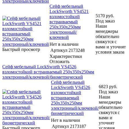
электронный/ключевой
Сейф мебельный
LockSworth VS4521
5170
руб.
взломостойкий
Под заказ
встраиваемый
Наши
250x350x250мм
менеджеры
электронный/
обязательно
ключевой
свяжутся с
Нет в наличии
вами и уточнят
Быстрый просмотр
Артикул
2173248
условия заказа
Характеристики
Отложить
Сейф мебельный LockSworth VS4526
взломостойкий встраиваемый 250x350x250мм
электронный/ключевой/биометрический
Сейф мебельный
6823
руб.
LockSworth VS4526
Под заказ
взломостойкий
Наши
встраиваемый
менеджеры
250x350x250мм
обязательно
электронный/ключевой/
свяжутся с
биометрический
вами и
Нет в наличии
уточнят
Артикул
2173187
Быстрый просмотр
условия