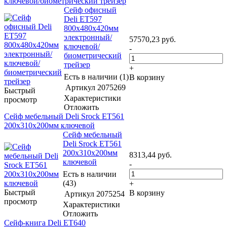
ключевой/биометрический трейзер
Сейф офисный
Deli ET597
800x480x420мм
электронный/
57570,23
руб.
ключевой/
-
биометрический
трейзер
+
Есть в наличии (1)
В корзину
Артикул
2075269
Быстрый
Характеристики
просмотр
Отложить
Сейф мебельный Deli Srock ET561
200x310x200мм ключевой
Сейф мебельный
Deli Srock ET561
200x310x200мм
8313,44
руб.
ключевой
-
Есть в наличии
(43)
+
Быстрый
В корзину
Артикул
2075254
просмотр
Характеристики
Отложить
Сейф-книга Deli ET640