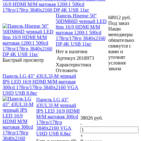
16:9 HDMI M/M матовая 1200:1 500cd
178гр/178гр 3840x2160 DP 4K USB 11кг
Панель Hisense 50"
68912
руб.
50DM66D черный LED
Под заказ
8ms 16:9 HDMI M/M
Наши
матовая 1200:1 500cd
менеджеры
178гр/178гр 3840x2160
обязательно
DP 4K USB 11кг
свяжутся с
Нет в наличии
вами и
уточнят
Артикул
2018973
Быстрый просмотр
условия
Характеристики
заказа
Отложить
Панель LG 43" 43UL3J-M черный
IPS LED 16:9 HDMI M/M матовая
300cd 178гр/178гр 3840x2160 VGA
UHD USB 8.8кг
Панель LG 43"
43UL3J-M черный
IPS LED 16:9 HDMI
M/M матовая 300cd
38026
руб.
178гр/178гр
-
3840x2160 VGA
UHD USB 8.8кг
+