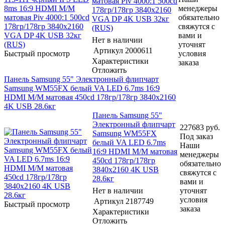
матовая Piv 4000:1 500cd
менеджеры
178гр/178гр 3840x2160
обязательно
VGA DP 4K USB 32кг
свяжутся с
(RUS)
вами и
Нет в наличии
уточнят
Артикул
2000611
Быстрый просмотр
условия
Характеристики
заказа
Отложить
Панель Samsung 55" Электронный флипчарт
Samsung WM55FX белый VA LED 6.7ms 16:9
HDMI M/M матовая 450cd 178гр/178гр 3840x2160
4K USB 28.6кг
Панель Samsung 55"
Электронный флипчарт
227683
руб.
Samsung WM55FX
Под заказ
белый VA LED 6.7ms
Наши
16:9 HDMI M/M матовая
менеджеры
450cd 178гр/178гр
обязательно
3840x2160 4K USB
свяжутся с
28.6кг
вами и
Нет в наличии
уточнят
условия
Артикул
2187749
Быстрый просмотр
заказа
Характеристики
Отложить