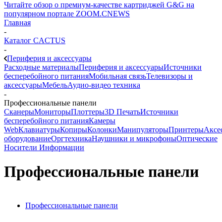
Читайте обзор о премиум-качестве картриджей G&G на
популярном портале ZOOM.CNEWS
Главная
-
Каталог CACTUS
-
Периферия и аксессуары
Расходные материалы
Периферия и аксессуары
Источники
бесперебойного питания
Мобильная связь
Телевизоры и
аксессуары
Мебель
Аудио-видео техника
-
Профессиональные панели
Сканеры
Мониторы
Плоттеры
3D Печать
Источники
бесперебойного питания
Камеры
Web
Клавиатуры
Копиры
Колонки
Манипуляторы
Принтеры
Аксе
оборудование
Оргтехника
Наушники и микрофоны
Оптические
Носители Информации
Профессиональные панели
Профессиональные панели