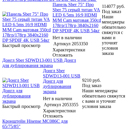
Панель Sber 75" Про
114077
руб.
Sber 75 серый титан VA
Под заказ
LED 6.5ms 16:9 HDMI
Наши
M/M Cam матовая 350cd
менеджеры
178гр/178гр 3840x2160
обязательно
DP SPDIF 4K USB 54кг
свяжутся с
Нет в наличии
вами и
уточнят
Артикул
2053350
Быстрый просмотр
условия
Характеристики
заказа
Отложить
Донгл Sber SDWD13-001 USB Донгл
для дублирования экрана
Донгл Sber
SDWD13-001 USB
9210
руб.
Донгл для
Под заказ
дублирования
Наши менеджеры
экрана
обязательно свяжутся
Нет в наличии
с вами и уточнят
Артикул
2053355
Быстрый просмотр
условия заказа
Характеристики
Отложить
Кронштейн Hisense MC086C для
65/75/85"