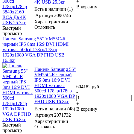
+
4K USB 25.3кг
В корзину
Есть в наличии (1)
Артикул
2090746
Характеристики
Отложить
Быстрый
просмотр
Панель Samsung 55" VM55C-R
черный IPS 8ms 16:9 DVI HDMI
матовая 500cd 178гр/178гр
1920x1080 VGA DP FHD USB
16.8кг
Панель Samsung 55"
VM55C-R черный
IPS 8ms 16:9 DVI
HDMI матовая
604182
руб.
500cd 178гр/178гр
-
1920x1080 VGA DP
FHD USB 16.8кг
+
Есть в наличии (48)
В корзину
Артикул
2071732
Характеристики
Быстрый
Отложить
просмотр