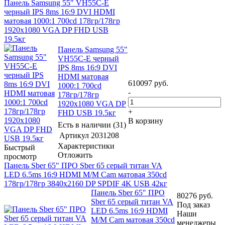
Панель Samsung 55" VH55C-E
черный IPS 8ms 16:9 DVI HDMI
матовая 1000:1 700cd 178гр/178гр
1920x1080 VGA DP FHD USB
19.5кг
Панель Samsung 55"
VH55C-E черный
IPS 8ms 16:9 DVI
HDMI матовая
610097
руб.
1000:1 700cd
-
178гр/178гр
1920x1080 VGA DP
+
FHD USB 19.5кг
В корзину
Есть в наличии (31)
Артикул
2031208
Характеристики
Быстрый
Отложить
просмотр
Панель Sber 65" ПРО Sber 65 серый титан VA
LED 6.5ms 16:9 HDMI M/M Cam матовая 350cd
178гр/178гр 3840x2160 DP SPDIF 4K USB 42кг
Панель Sber 65" ПРО
80276
руб.
Sber 65 серый титан VA
Под заказ
LED 6.5ms 16:9 HDMI
Наши
M/M Cam матовая 350cd
менеджеры