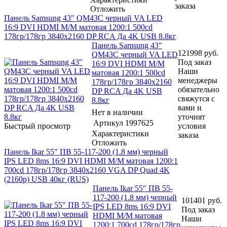
заказа
Отложить
Панель Samsung 43" QM43C черный VA LED
16:9 DVI HDMI M/M матовая 1200:1 500cd
178гр/178гр 3840x2160 DP RCA Да 4K USB 8.8кг
Панель Samsung 43"
121998
руб.
QM43C черный VA LED
Под заказ
16:9 DVI HDMI M/M
Наши
матовая 1200:1 500cd
менеджеры
178гр/178гр 3840x2160
обязательно
DP RCA Да 4K USB
свяжутся с
8.8кг
вами и
Нет в наличии
уточнят
Артикул
1997625
Быстрый просмотр
условия
Характеристики
заказа
Отложить
Панель Ikar 55" ПВ 55-117-200 (1.8 мм) черный
IPS LED 8ms 16:9 DVI HDMI M/M матовая 1200:1
700cd 178гр/178гр 3840x2160 VGA DP Quad 4K
(2160p) USB 40кг (RUS)
Панель Ikar 55" ПВ 55-
117-200 (1.8 мм) черный
101401
руб.
IPS LED 8ms 16:9 DVI
Под заказ
HDMI M/M матовая
Наши
1200:1 700cd 178гр/178гр