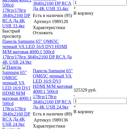
3840x2160 DP RCA
+
Да 4K USB 33.4кг
В корзину
Есть в наличии (95)
Артикул
1989128
Характеристики
Быстрый
Отложить
просмотр
Панель Samsung 65" QM65C
черный VA LED 16:9 DVI HDMI
M/M матовая 4000:1 500cd
178гр/178гр 3840x2160 DP RCA Да
4K USB 24.9кг
Панель Samsung 65"
QM65C черный VA
LED 16:9 DVI
HDMI M/M матовая
325329
руб.
4000:1 500cd
-
178гр/178гр
3840x2160 DP RCA
+
Да 4K USB 24.9кг
В корзину
Есть в наличии (89)
Артикул
1989136
Характеристики