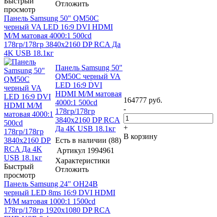
Быстрый
Отложить
просмотр
Панель Samsung 50" QM50C
черный VA LED 16:9 DVI HDMI
M/M матовая 4000:1 500cd
178гр/178гр 3840x2160 DP RCA Да
4K USB 18.1кг
Панель Samsung 50"
QM50C черный VA
LED 16:9 DVI
HDMI M/M матовая
164777
руб.
4000:1 500cd
-
178гр/178гр
3840x2160 DP RCA
+
Да 4K USB 18.1кг
В корзину
Есть в наличии (88)
Артикул
1994961
Характеристики
Быстрый
Отложить
просмотр
Панель Samsung 24" OH24B
черный LED 8ms 16:9 DVI HDMI
M/M матовая 1000:1 1500cd
178гр/178гр 1920x1080 DP RCA