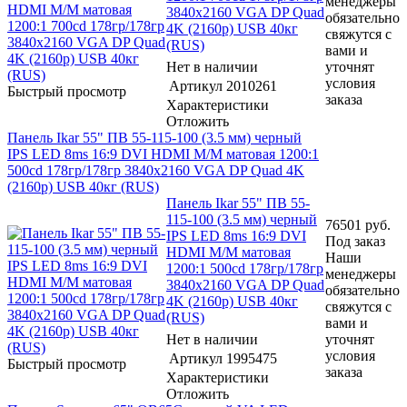
менеджеры
3840x2160 VGA DP Quad
обязательно
4K (2160p) USB 40кг
свяжутся с
(RUS)
вами и
Нет в наличии
уточнят
условия
Артикул
2010261
Быстрый просмотр
заказа
Характеристики
Отложить
Панель Ikar 55" ПВ 55-115-100 (3.5 мм) черный
IPS LED 8ms 16:9 DVI HDMI M/M матовая 1200:1
500cd 178гр/178гр 3840x2160 VGA DP Quad 4K
(2160p) USB 40кг (RUS)
Панель Ikar 55" ПВ 55-
115-100 (3.5 мм) черный
76501
руб.
IPS LED 8ms 16:9 DVI
Под заказ
HDMI M/M матовая
Наши
1200:1 500cd 178гр/178гр
менеджеры
3840x2160 VGA DP Quad
обязательно
4K (2160p) USB 40кг
свяжутся с
(RUS)
вами и
Нет в наличии
уточнят
условия
Артикул
1995475
Быстрый просмотр
заказа
Характеристики
Отложить