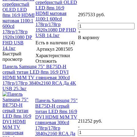
серебристый OLED
LED 8ms 16:9
HDMI матовая
2957533
руб.
1100:1 600cd
-
178гр/178гр
1920x1080 DP FHD
+
USB 14.1кг
В корзину
Есть в наличии (4)
Артикул
2081505
Быстрый
Характеристики
просмотр
Отложить
Панель Samsung 75" BE75D-H
серый титан LED 8ms 16:9 DVI
HDMI M/M TV глянцевая 300cd
178гр/178гр 3840x2160 RCA Да 4K
USB 25.3кг
Панель Samsung 75"
BE75D-H серый
титан LED 8ms 16:9
DVI HDMI M/M TV
211252
руб.
глянцевая 300cd
-
178гр/178гр
3840x2160 RCA Да