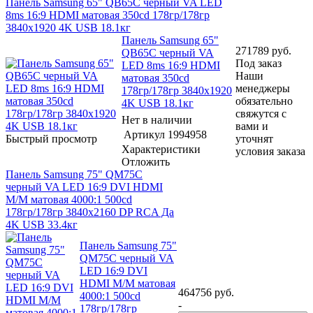
Панель Samsung 65" QB65C черный VA LED
8ms 16:9 HDMI матовая 350cd 178гр/178гр
3840x1920 4K USB 18.1кг
Панель Samsung 65"
271789
руб.
QB65C черный VA
Под заказ
LED 8ms 16:9 HDMI
Наши
матовая 350cd
менеджеры
178гр/178гр 3840x1920
обязательно
4K USB 18.1кг
свяжутся с
Нет в наличии
вами и
Артикул
1994958
Быстрый просмотр
уточнят
Характеристики
условия заказа
Отложить
Панель Samsung 75" QM75C
черный VA LED 16:9 DVI HDMI
M/M матовая 4000:1 500cd
178гр/178гр 3840x2160 DP RCA Да
4K USB 33.4кг
Панель Samsung 75"
QM75C черный VA
LED 16:9 DVI
HDMI M/M матовая
464756
руб.
4000:1 500cd
-
178гр/178гр