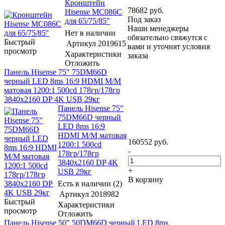
Кронштейн
78682
руб.
Hisense MC086C
Под заказ
для 65/75/85"
Наши менеджеры
Нет в наличии
обязательно свяжутся с
Быстрый
Артикул
2019615
вами и уточнят условия
просмотр
Характеристики
заказа
Отложить
Панель Hisense 75" 75DM66D
черный LED 8ms 16:9 HDMI M/M
матовая 1200:1 500cd 178гр/178гр
3840x2160 DP 4K USB 29кг
Панель Hisense 75"
75DM66D черный
LED 8ms 16:9
HDMI M/M матовая
160552
руб.
1200:1 500cd
-
178гр/178гр
3840x2160 DP 4K
+
USB 29кг
В корзину
Есть в наличии (2)
Артикул
2018982
Быстрый
Характеристики
просмотр
Отложить
Панель Hisense 50" 50DM66D черный LED 8ms