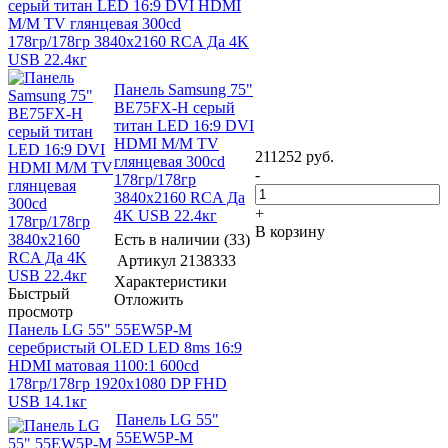
серый титан LED 16:9 DVI HDMI
M/M TV глянцевая 300cd
178гр/178гр 3840x2160 RCA Да 4K
USB 22.4кг
Панель Samsung 75"
BE75FX-H серый
титан LED 16:9 DVI
HDMI M/M TV
211252
руб.
глянцевая 300cd
-
178гр/178гр
3840x2160 RCA Да
+
4K USB 22.4кг
В корзину
Есть в наличии (33)
Артикул
2138333
Характеристики
Быстрый
Отложить
просмотр
Панель LG 55" 55EW5P-M
серебристый OLED LED 8ms 16:9
HDMI матовая 1100:1 600cd
178гр/178гр 1920x1080 DP FHD
USB 14.1кг
Панель LG 55"
55EW5P-M