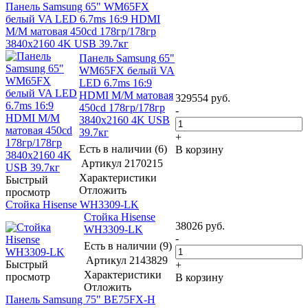
Панель Samsung 65" WM65FX
белый VA LED 6.7ms 16:9 HDMI
M/M матовая 450cd 178гр/178гр
3840x2160 4K USB 39.7кг
Панель Samsung 65"
WM65FX белый VA
LED 6.7ms 16:9
HDMI M/M матовая
329554
руб.
450cd 178гр/178гр
-
3840x2160 4K USB
39.7кг
+
Есть в наличии (6)
В корзину
Артикул
2170215
Характеристики
Быстрый
Отложить
просмотр
Стойка Hisense WH3309-LK
Стойка Hisense
38026
руб.
WH3309-LK
-
Есть в наличии (9)
Артикул
2143829
Быстрый
+
Характеристики
просмотр
В корзину
Отложить
Панель Samsung 75" BE75FX-H