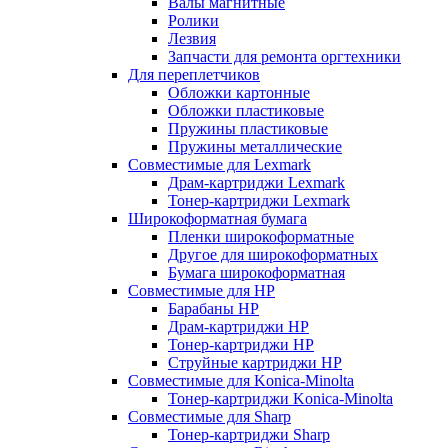
Валы магнитные
Ролики
Лезвия
Запчасти для ремонта оргтехники
Для переплетчиков
Обложки картонные
Обложки пластиковые
Пружины пластиковые
Пружины металлические
Совместимые для Lexmark
Драм-картриджи Lexmark
Тонер-картриджи Lexmark
Широкоформатная бумага
Пленки широкоформатные
Другое для широкоформатных
Бумага широкоформатная
Совместимые для HP
Барабаны HP
Драм-картриджи HP
Тонер-картриджи HP
Струйные картриджи HP
Совместимые для Konica-Minolta
Тонер-картриджи Konica-Minolta
Совместимые для Sharp
Тонер-картриджи Sharp