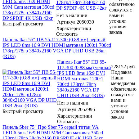
178гр/178гр 3840x2160
обязательно
DP SPDIF 4K USB 42кг
свяжутся с
Нет в наличии
вами и
уточнят
Артикул
2050930
Быстрый просмотр
условия
Характеристики
заказа
Отложить
Панель Ikar 55" ПВ 55-117-300 (0.88 мм) черный
IPS LED 8ms 16:9 DVI HDMI матовая 1200:1 700cd
178гр/178гр 3840x2160 VGA DP UHD USB 26кг
(RUS)
Панель Ikar 55" ПВ 55-
228152
руб.
117-300 (0.88 мм) черный
Под заказ
IPS LED 8ms 16:9 DVI
Наши
HDMI матовая 1200:1
менеджеры
700cd 178гр/178гр
обязательно
3840x2160 VGA DP
свяжутся с
UHD USB 26кг (RUS)
вами и
Нет в наличии
уточнят
Артикул
2052995
Быстрый просмотр
условия
Характеристики
заказа
Отложить
Панель Sber 75" Про Sber 75 серый титан VA
LED 6.5ms 16:9 HDMI M/M Cam матовая 350cd
178гр/178гр 3840x2160 DP SPDIF 4K USB 54кг