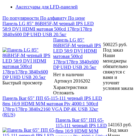
Аксессуары для LFD-панелей
По популярности
По алфавиту
По цене
Панель LG 85" 86BH5F-M черный IPS LED
58:9 DVI HDMI матовая 500cd 178гр/178гр
3840x600 DP UHD USB 20.5кг
Панель LG 85"
500225
руб.
86BH5F-M черный IPS
Под заказ
LED 58:9 DVI HDMI
Наши
матовая 500cd
менеджеры
178гр/178гр 3840x600
обязательно
DP UHD USB 20.5кг
свяжутся с
Нет в наличии
вами и
Артикул
2016202
Быстрый просмотр
уточнят
Характеристики
условия заказа
Отложить
Панель Ikar 65" ПП 65-115-111 черный IPS LED
8ms 16:9 HDMI M/M матовая Piv 4000:1 500cd
178гр/178гр 3840x2160 VGA DP 4K USB 32кг
(RUS)
Панель Ikar 65" ПП 65-
141163
руб.
115-111 черный IPS LED
Под заказ
8ms 16:9 HDMI M/M
Наши