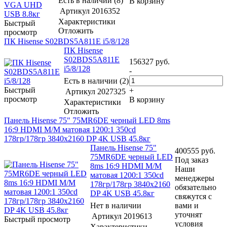
Есть в наличии (8)
В корзину
Артикул
2016352
Характеристики
Быстрый
Отложить
просмотр
ПК Hisense S02BDS5A811E i5/8/128
ПК Hisense
S02BDS5A811E
156327
руб.
i5/8/128
-
Есть в наличии (2)
Быстрый
+
Артикул
2027325
просмотр
В корзину
Характеристики
Отложить
Панель Hisense 75" 75MR6DE черный LED 8ms
16:9 HDMI M/M матовая 1200:1 350cd
178гр/178гр 3840x2160 DP 4K USB 45.8кг
Панель Hisense 75"
400555
руб.
75MR6DE черный LED
Под заказ
8ms 16:9 HDMI M/M
Наши
матовая 1200:1 350cd
менеджеры
178гр/178гр 3840x2160
обязательно
DP 4K USB 45.8кг
свяжутся с
Нет в наличии
вами и
уточнят
Артикул
2019613
Быстрый просмотр
условия
Характеристики