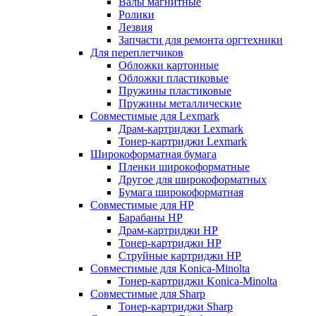
Валы магнитные
Ролики
Лезвия
Запчасти для ремонта оргтехники
Для переплетчиков
Обложки картонные
Обложки пластиковые
Пружины пластиковые
Пружины металлические
Совместимые для Lexmark
Драм-картриджи Lexmark
Тонер-картриджи Lexmark
Широкоформатная бумага
Пленки широкоформатные
Другое для широкоформатных
Бумага широкоформатная
Совместимые для HP
Барабаны HP
Драм-картриджи HP
Тонер-картриджи HP
Струйные картриджи HP
Совместимые для Konica-Minolta
Тонер-картриджи Konica-Minolta
Совместимые для Sharp
Тонер-картриджи Sharp