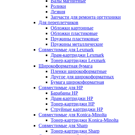
Валы магнитные
Ролики
Лезвия
Запчасти для ремонта оргтехники
Для переплетчиков
Обложки картонные
Обложки пластиковые
Пружины пластиковые
Пружины металлические
Совместимые для Lexmark
Драм-картриджи Lexmark
Тонер-картриджи Lexmark
Широкоформатная бумага
Пленки широкоформатные
Другое для широкоформатных
Бумага широкоформатная
Совместимые для HP
Барабаны HP
Драм-картриджи HP
Тонер-картриджи HP
Струйные картриджи HP
Совместимые для Konica-Minolta
Тонер-картриджи Konica-Minolta
Совместимые для Sharp
Тонер-картриджи Sharp