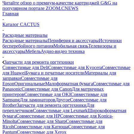
Читайте обзор о премиум-качестве картриджей G&G на
популярном портале ZOOM.CNEWS
Главная
-
Каталог CACTUS
-
Расходные материалы
Расходные материалы
Периферия и аксессуары
Источники
бесперебойного питания
Мобильная связь
Телевизоры и
аксессуары
Мебель
Аудио-видео техника
-
Запчасти для ремонта оргтехники
Совместимые для Deli
Совместимые для Kyocera
Совместимые
для Huawei
Бумага и печатные носители
Материалы для
заправки
Совместимые для
Epson
Оригинальные
Малоформатная бумага
Совместимые для
Panasonic
Совместимые для Canon
Для матричных
принтеров
Совместимые для OKI
Совместимые для
Samsung
Для ламинаторов
Другое
Совместимые для
Brother
Запчасти для ремонта оргтехники
Для
переплетчиков
Совместимые для Lexmark
Широкоформатная
бумага
Совместимые для HP
Совместимые для Konica-
Minolta
Совместимые для Sharp
Совместимые для
Ricoh
Совместимые для Катюша
Совместимые для
Pantum
Совместимые для Xerox