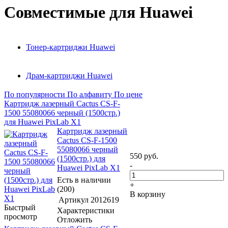
Совместимые для Huawei
Тонер-картриджи Huawei
Драм-картриджи Huawei
По популярности
По алфавиту
По цене
Картридж лазерный Cactus CS-F-
1500 55080066 черный (1500стр.)
для Huawei PixLab X1
Картридж лазерный
Cactus CS-F-1500
55080066 черный
550
руб.
(1500стр.) для
-
Huawei PixLab X1
Есть в наличии
+
(200)
В корзину
Артикул
2012619
Быстрый
Характеристики
просмотр
Отложить