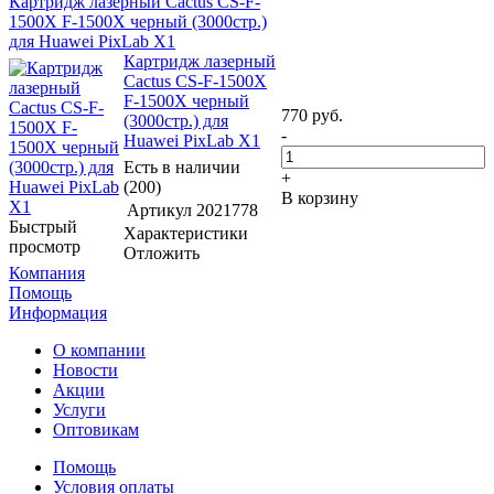
Картридж лазерный Cactus CS-F-
1500X F-1500X черный (3000стр.)
для Huawei PixLab X1
Картридж лазерный
Cactus CS-F-1500X
F-1500X черный
770
руб.
(3000стр.) для
-
Huawei PixLab X1
Есть в наличии
+
(200)
В корзину
Артикул
2021778
Быстрый
Характеристики
просмотр
Отложить
Компания
Помощь
Информация
О компании
Новости
Акции
Услуги
Оптовикам
Помощь
Условия оплаты