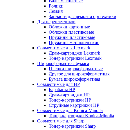
Валы магнитные
Ролики
Лезвия
Запчасти для ремонта оргтехники
Для переплетчиков
Обложки картонные
Обложки пластиковые
Пружины пластиковые
Пружины металлические
Совместимые для Lexmark
Драм-картриджи Lexmark
Тонер-картриджи Lexmark
Широкоформатная бумага
Пленки широкоформатные
Другое для широкоформатных
Бумага широкоформатная
Совместимые для HP
Барабаны HP
Драм-картриджи HP
Тонер-картриджи HP
Струйные картриджи HP
Совместимые для Konica-Minolta
Тонер-картриджи Konica-Minolta
Совместимые для Sharp
Тонер-картриджи Sharp