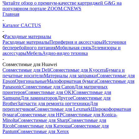
Читайте обзор о премиум-качестве картриджей G&G на
популярном портале ZOOM.CNEWS
Главная
-
Каталог CACTUS
-
Расходные материалы
Расходные материалы
Периферия и аксессуары
Источники
бесперебойного питания
Мобильная связь
Телевизоры и
аксессуары
Мебель
Аудио-видео техника
-
Совместимые для Huawei
Совместимые для Deli
Совместимые для Kyocera
Бумага и
печатные носители
Материалы для заправки
Совместимые для
Epson
Оригинальные
Малоформатная бумага
Совместимые для
Panasonic
Совместимые для Canon
Для матричных
принтеров
Совместимые для OKI
Совместимые для
Samsung
Для ламинаторов
Другое
Совместимые для
Brother
Запчасти для ремонта оргтехники
Для
переплетчиков
Совместимые для Lexmark
Широкоформатная
бумага
Совместимые для HP
Совместимые для Konica-
Minolta
Совместимые для Sharp
Совместимые для
Ricoh
Совместимые для Катюша
Совместимые для
Pantum
Совместимые для Xerox